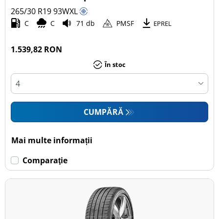
265/30 R19
93
W
XL
Autoturism (2)
C
C
71 db
PMSF
EPREL
SUV (0)
Camionetă (0)
1.539,82 RON
Rulotă autopropulsată (0)
În stoc
Mai multe opțiuni
CUMPĂRĂ
Mai multe informații
Comparaţie