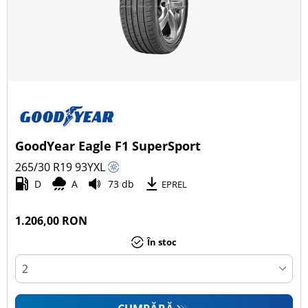
GoodYear Eagle F1 SuperSport
265/30 R19
93
Y
XL
D
A
73 db
EPREL
1.206,00 RON
În stoc