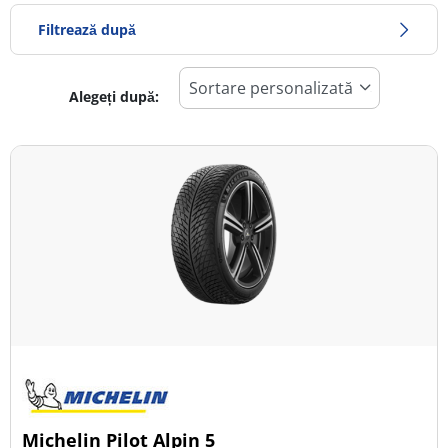
Filtrează după
Alegeți după:
1205
Preț
1540
Sezon
Toate tipurile (2)
Iarna (1)
Vară (1)
All Season (0)
Tip autovehicul
Michelin Pilot Alpin 5
Toate tipurile (2)