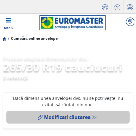
Meniu
Cumpără online anvelope
Produse adaptate dimensiunilor dvs.:
265/30 R19 cauciucuri
2 referinţă
Dacă dimensiunea anvelopei dvs. nu se potrivește, nu
ezitați să căutați din nou.
Modificați căutarea