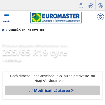
Meniu
Cumpără online anvelope
Produse adaptate dimensiunilor dvs.:
255/65 R19 tyre
1 referinţă
Dacă dimensiunea anvelopei dvs. nu se potrivește, nu
ezitați să căutați din nou.
Modificați căutarea