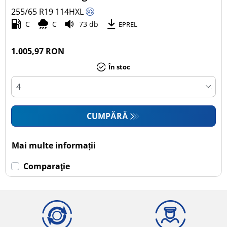
255/65 R19
114
H
XL
Autoturism (0)
C
C
73 db
EPREL
SUV (1)
Camionetă (0)
1.005,97 RON
Rulotă autopropulsată (0)
În stoc
Mai multe opțiuni
CUMPĂRĂ
Mai multe informații
Comparaţie