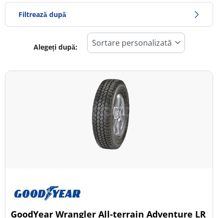
Filtrează după
Alegeți după:
1004
Preț
1006
Sezon
Toate tipurile (1)
Iarna (0)
Vară (0)
All Season (1)
Tip autovehicul
GoodYear Wrangler All-terrain Adventure LR
Toate tipurile (1)