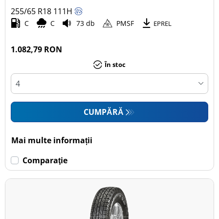
255/65 R18
111
H
Autoturism (1)
C
C
73 db
PMSF
EPREL
SUV (1)
Camionetă (0)
1.082,79 RON
Rulotă autopropulsată (0)
În stoc
Mai multe opțiuni
CUMPĂRĂ
Mai multe informații
Comparaţie