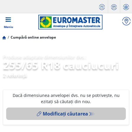
Meniu
Cumpără online anvelope
Produse adaptate dimensiunilor dvs.:
255/65 R18 cauciucuri
2 referinţă
Dacă dimensiunea anvelopei dvs. nu se potrivește, nu
ezitați să căutați din nou.
Modificați căutarea