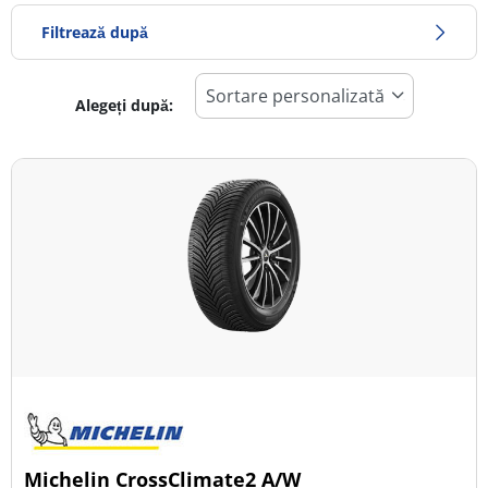
Filtrează după
Alegeți după:
857
Preț
1083
Sezon
Toate tipurile (2)
Iarna (0)
Vară (0)
All Season (2)
Tip autovehicul
Michelin CrossClimate2 A/W
Toate tipurile (2)