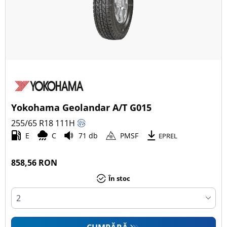
Yokohama Geolandar A/T G015
255/65 R18
111
H
E
C
71 db
PMSF
EPREL
858,56 RON
În stoc