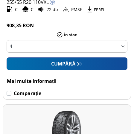
255/55 R20
110
V
XL
C
C
72 db
PMSF
EPREL
908,35 RON
În stoc
CUMPĂRĂ
Mai multe informații
Comparaţie