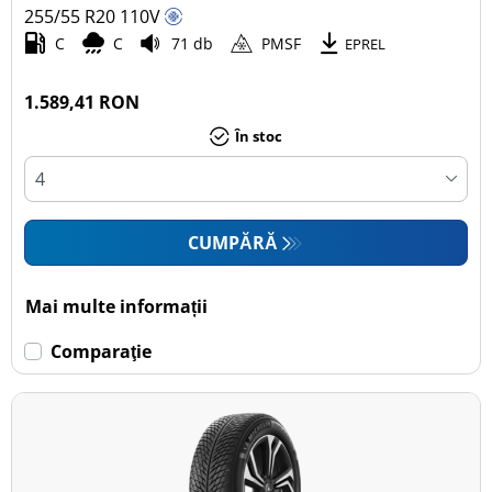
255/55 R20
110
V
C
C
71 db
PMSF
EPREL
1.589,41 RON
În stoc
CUMPĂRĂ
Mai multe informații
Comparaţie