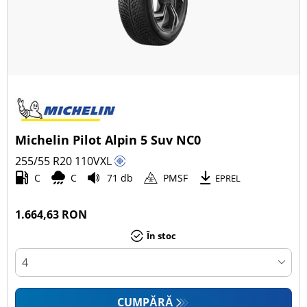
Michelin Pilot Alpin 5 Suv NC0
255/55 R20
110
V
XL
C
C
71 db
PMSF
EPREL
1.664,63 RON
În stoc
CUMPĂRĂ