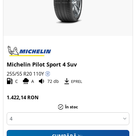
Michelin Pilot Sport 4 Suv
255/55 R20
110
Y
C
A
72 db
EPREL
1.422,14 RON
În stoc