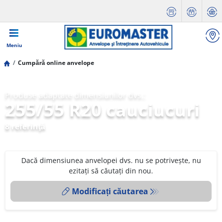
Meniu
Cumpără online anvelope
Produse adaptate dimensiunilor dvs.:
255/55 R20 cauciucuri
8 referinţă
Dacă dimensiunea anvelopei dvs. nu se potrivește, nu
ezitați să căutați din nou.
Modificați căutarea