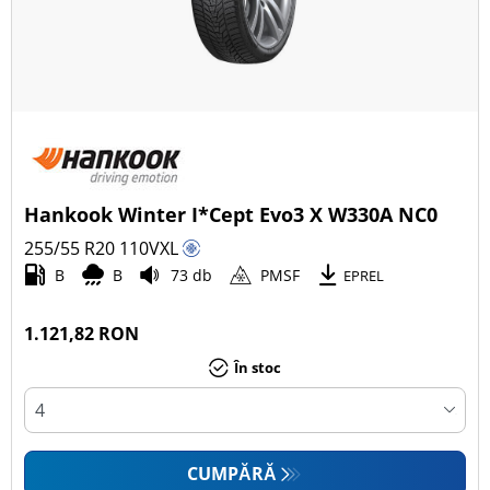
Hankook Winter I*Cept Evo3 X W330A NC0
255/55 R20
110
V
XL
B
B
73 db
PMSF
EPREL
1.121,82 RON
În stoc
CUMPĂRĂ