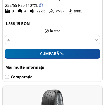
255/55 R20
110
Y
XL
Autoturism (4)
B
A
72 db
PMSF
EPREL
SUV (4)
Camionetă (0)
1.366,15 RON
Rulotă autopropulsată (0)
În stoc
Mai multe opțiuni
CUMPĂRĂ
Mai multe informații
Comparaţie