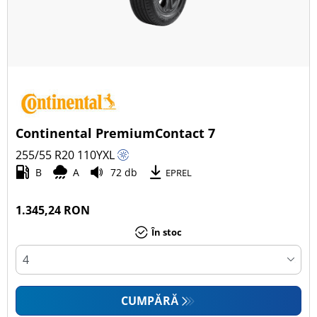
Continental PremiumContact 7
255/55 R20
110
Y
XL
B
A
72 db
EPREL
1.345,24 RON
În stoc
CUMPĂRĂ