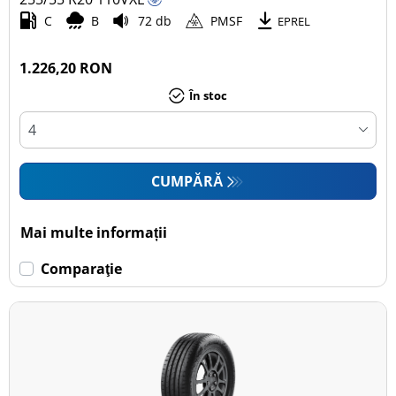
C
B
72 db
PMSF
EPREL
1.226,20 RON
În stoc
CUMPĂRĂ
Mai multe informații
Comparaţie