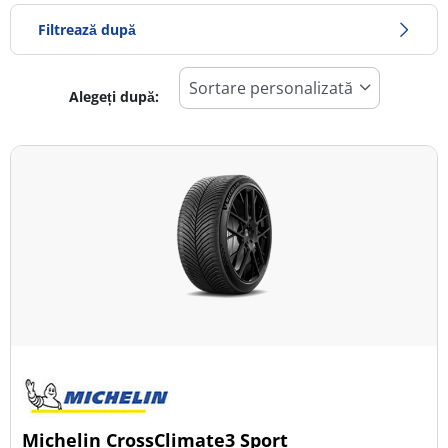
Filtrează după
Alegeți după:
907
Preț
1665
Sezon
Toate tipurile (8)
Iarna (5)
Vară (2)
All Season (1)
Tip autovehicul
Michelin CrossClimate3 Sport
Toate tipurile (8)