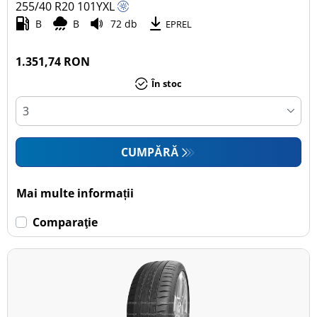
255/40 R20
101
Y
XL
B
B
72 db
EPREL
1.351,74 RON
În stoc
CUMPĂRĂ
Mai multe informații
Comparaţie