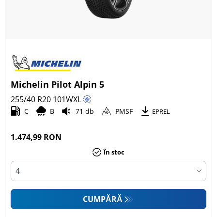
Michelin Pilot Alpin 5
255/40 R20
101
W
XL
C
B
71 db
PMSF
EPREL
1.474,99 RON
În stoc
CUMPĂRĂ