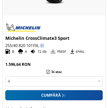
Michelin CrossClimate3 Sport
255/40 R20
101
Y
XL
B
A
72 db
PMSF
EPREL
1.596,64 RON
În stoc
CUMPĂRĂ