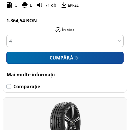
C
B
71 db
EPREL
1.364,54 RON
În stoc
CUMPĂRĂ
Mai multe informații
Comparaţie