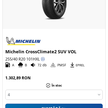
Michelin CrossClimate2 SUV VOL
255/40 R20
101
H
XL
A
B
72 db
PMSF
EPREL
1.302,89 RON
În stoc