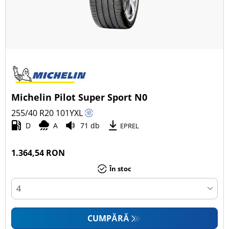
Michelin Pilot Super Sport N0
255/40 R20
101
Y
XL
D
A
71 db
EPREL
1.364,54 RON
În stoc
CUMPĂRĂ