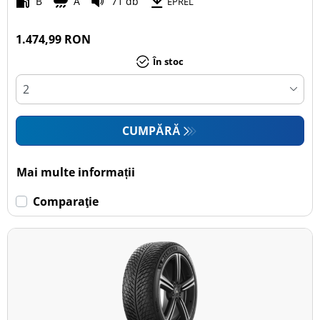
B
A
71 db
EPREL
1.474,99 RON
În stoc
CUMPĂRĂ
Mai multe informații
Comparaţie