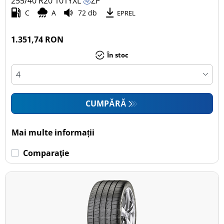
255/40 R20
101
Y
XL
ZP
C
A
72 db
EPREL
1.351,74 RON
În stoc
CUMPĂRĂ
Mai multe informații
Comparaţie