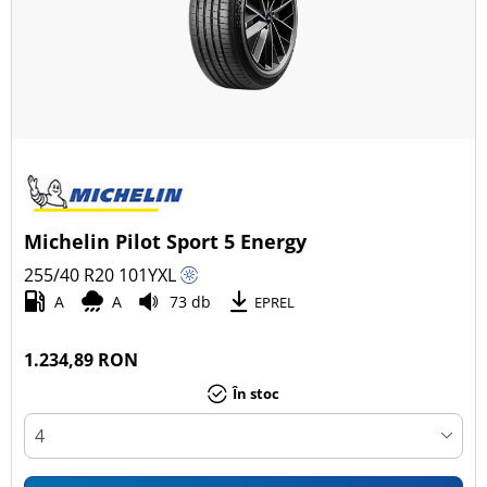
Michelin Pilot Sport 5 Energy
255/40 R20
101
Y
XL
A
A
73 db
EPREL
1.234,89 RON
În stoc