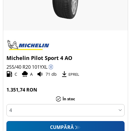
Michelin Pilot Sport 4 AO
255/40 R20
101
Y
XL
C
A
71 db
EPREL
1.351,74 RON
În stoc
CUMPĂRĂ