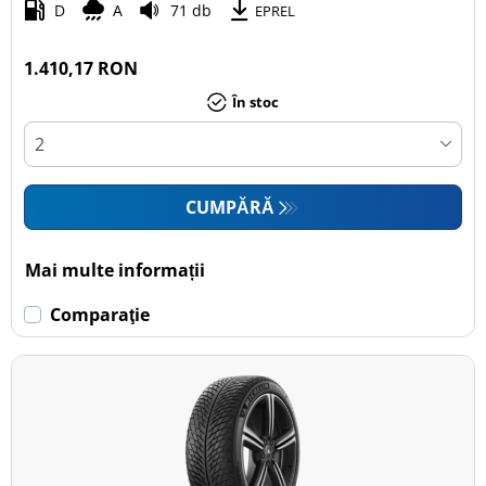
D
A
71 db
EPREL
1.410,17 RON
În stoc
CUMPĂRĂ
Mai multe informații
Comparaţie