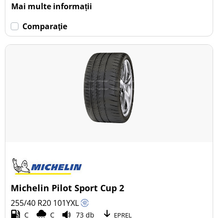
Mai multe informații
Comparaţie
Michelin Pilot Sport Cup 2
255/40 R20
101
Y
XL
C
C
73 db
EPREL