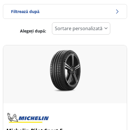
Filtrează după
Alegeți după:
865
Preț
1687
Sezon
Toate tipurile (30)
Iarna (8)
Vară (20)
All Season (4)
Tip autovehicul