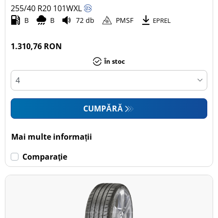
255/40 R20
101
W
XL
B
B
72 db
PMSF
EPREL
1.310,76 RON
În stoc
CUMPĂRĂ
Mai multe informații
Comparaţie