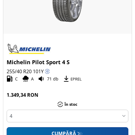
Michelin Pilot Sport 4 S
255/40 R20
101
Y
C
A
71 db
EPREL
1.349,34 RON
În stoc
CUMPĂRĂ