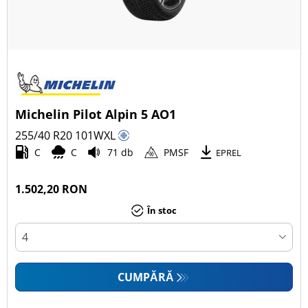
Michelin Pilot Alpin 5 AO1
255/40 R20
101
W
XL
C
C
71 db
PMSF
EPREL
1.502,20 RON
În stoc
CUMPĂRĂ