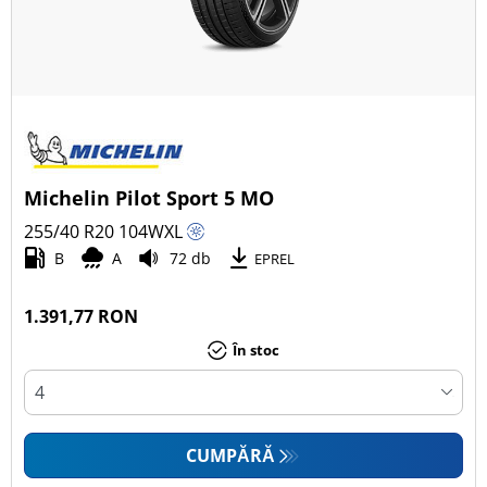
Michelin Pilot Sport 5 MO
255/40 R20
104
W
XL
B
A
72 db
EPREL
1.391,77 RON
În stoc
CUMPĂRĂ