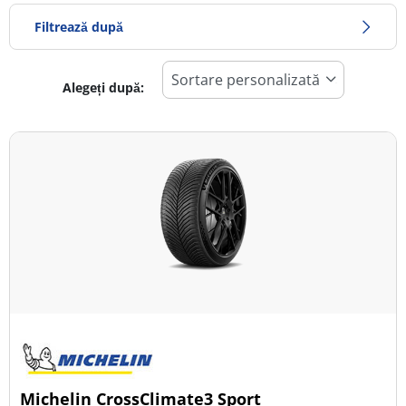
Filtrează după
Alegeți după:
651
Preț
1306
Sezon
Toate tipurile (8)
Iarna (1)
Vară (6)
All Season (1)
Tip autovehicul
Michelin CrossClimate3 Sport
Toate tipurile (8)