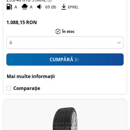
A
A
69 db
EPREL
1.088,15 RON
În stoc
CUMPĂRĂ
Mai multe informații
Comparaţie