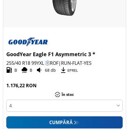
GoodYear Eagle F1 Asymmetric 3 *
255/40 R18
99
Y
XL
ROF|RUN-FLAT-YES
B
B
68 db
EPREL
1.176,22 RON
În stoc
CUMPĂRĂ