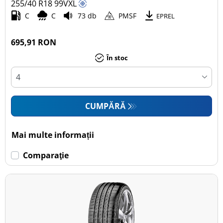
255/40 R18
99
V
XL
C
C
73 db
PMSF
EPREL
695,91 RON
În stoc
CUMPĂRĂ
Mai multe informații
Comparaţie