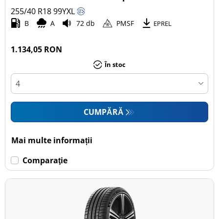
255/40 R18
99
Y
XL
Autoturism (8)
B
A
72 db
PMSF
EPREL
SUV (0)
Camionetă (0)
1.134,05 RON
Rulotă autopropulsată (0)
În stoc
Mai multe opțiuni
CUMPĂRĂ
Mai multe informații
Comparaţie