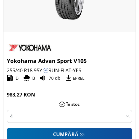
Yokohama Advan Sport V105
255/40 R18
95
Y
RUN-FLAT-YES
D
B
70 db
EPREL
983,27 RON
În stoc
CUMPĂRĂ