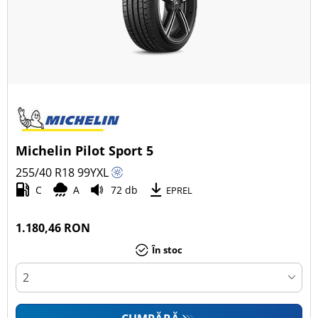
Michelin Pilot Sport 5
255/40 R18
99
Y
XL
C
A
72 db
EPREL
1.180,46 RON
În stoc