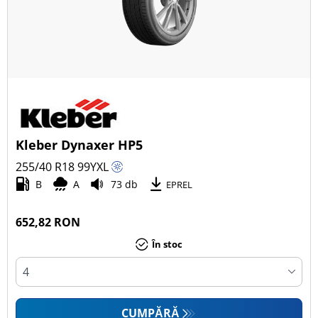
Kleber Dynaxer HP5
255/40 R18
99
Y
XL
B
A
73 db
EPREL
652,82 RON
În stoc
CUMPĂRĂ