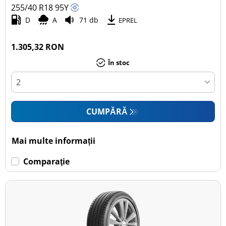
255/40 R18
95
Y
D
A
71 db
EPREL
1.305,32 RON
În stoc
CUMPĂRĂ
Mai multe informații
Comparaţie