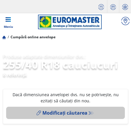
Meniu
Cumpără online anvelope
Produse adaptate dimensiunilor dvs.:
255/40 R18 cauciucuri
8 referinţă
Dacă dimensiunea anvelopei dvs. nu se potrivește, nu
ezitați să căutați din nou.
Modificați căutarea