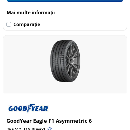
Mai multe informații
Comparaţie
GoodYear Eagle F1 Asymmetric 6
255/40 R18
99
W
XL