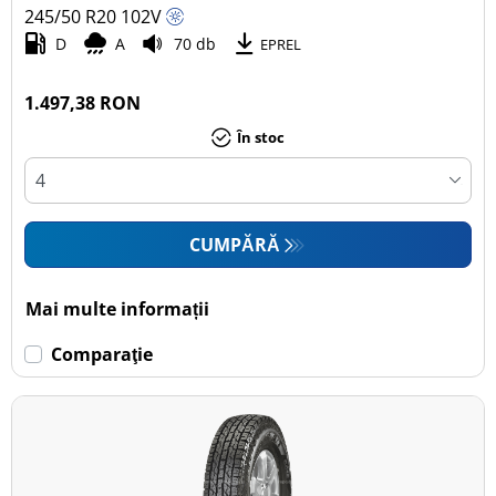
245/50 R20
102
V
D
A
70 db
EPREL
1.497,38 RON
În stoc
CUMPĂRĂ
Mai multe informații
Comparaţie