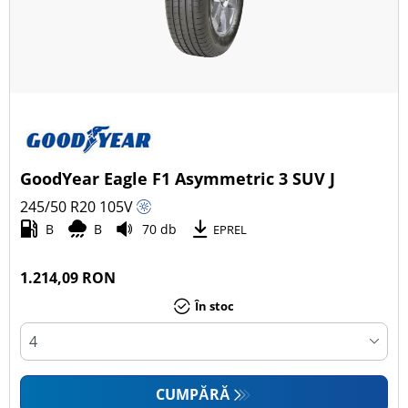
GoodYear Eagle F1 Asymmetric 3 SUV J
245/50 R20
105
V
B
B
70 db
EPREL
1.214,09 RON
În stoc
CUMPĂRĂ