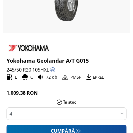
Yokohama Geolandar A/T G015
245/50 R20
105
H
XL
E
C
72 db
PMSF
EPREL
1.009,38 RON
În stoc
CUMPĂRĂ