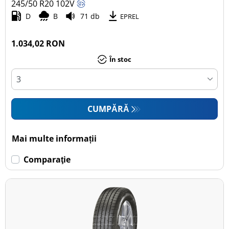
245/50 R20
102
V
D
B
71 db
EPREL
1.034,02 RON
În stoc
CUMPĂRĂ
Mai multe informații
Comparaţie