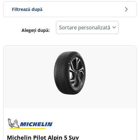
Filtrează după
Alegeți după:
1008
Preț
1498
Sezon
Toate tipurile (6)
Iarna (1)
Vară (2)
All Season (3)
Tip autovehicul
Michelin Pilot Alpin 5 Suv
Toate tipurile (6)