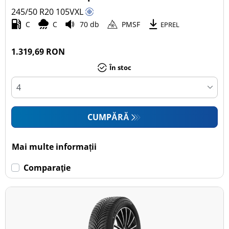
245/50 R20
105
V
XL
Autoturism (2)
C
C
70 db
PMSF
EPREL
SUV (4)
Camionetă (0)
1.319,69 RON
Rulotă autopropulsată (0)
În stoc
Mai multe opțiuni
CUMPĂRĂ
Mai multe informații
Comparaţie