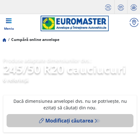
Meniu
Cumpără online anvelope
Produse adaptate dimensiunilor dvs.:
245/50 R20 cauciucuri
6 referinţă
Dacă dimensiunea anvelopei dvs. nu se potrivește, nu
ezitați să căutați din nou.
Modificați căutarea