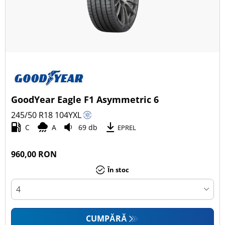
GoodYear Eagle F1 Asymmetric 6
245/50 R18
104
Y
XL
C
A
69 db
EPREL
960,00 RON
În stoc
CUMPĂRĂ