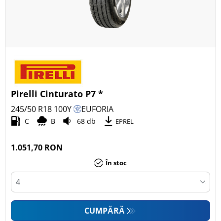
Pirelli Cinturato P7 *
245/50 R18
100
Y
EUFORIA
C
B
68 db
EPREL
1.051,70 RON
În stoc
CUMPĂRĂ