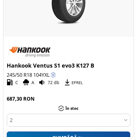
Hankook Ventus S1 evo3 K127 B
245/50 R18
104
Y
XL
C
A
72 db
EPREL
687,30 RON
În stoc