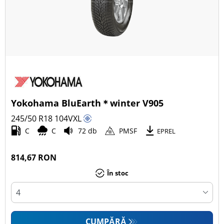
Yokohama BluEarth＊winter V905
245/50 R18
104
V
XL
C
C
72 db
PMSF
EPREL
814,67 RON
În stoc
CUMPĂRĂ