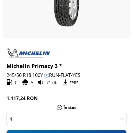
Michelin Primacy 3 *
245/50 R18
100
Y
RUN-FLAT-YES
C
A
71 db
EPREL
1.117,24 RON
În stoc