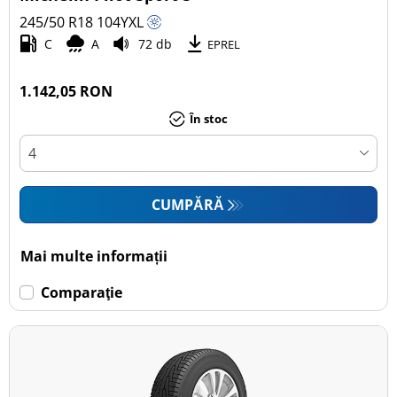
245/50 R18
104
Y
XL
C
A
72 db
EPREL
1.142,05 RON
În stoc
CUMPĂRĂ
Mai multe informații
Comparaţie