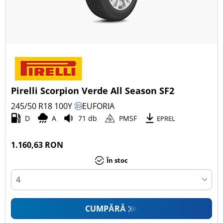
Pirelli Scorpion Verde All Season SF2
245/50 R18
100
Y
EUFORIA
D
A
71 db
PMSF
EPREL
1.160,63 RON
În stoc
CUMPĂRĂ