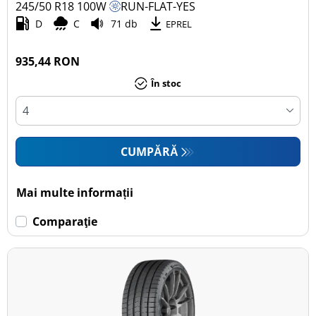
245/50 R18
100
W
RUN-FLAT-YES
D
C
71 db
EPREL
935,44 RON
În stoc
CUMPĂRĂ
Mai multe informații
Comparaţie