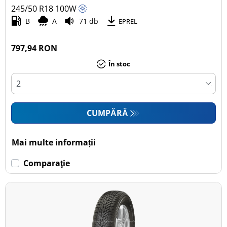
245/50 R18
100
W
B
A
71 db
EPREL
797,94 RON
În stoc
CUMPĂRĂ
Mai multe informații
Comparaţie