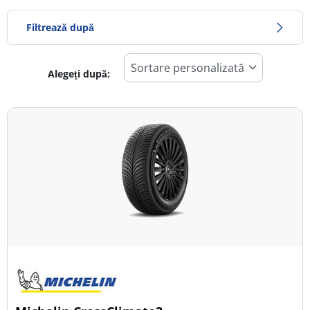
Filtrează după
Alegeți după:
686
Preț
1161
Sezon
Toate tipurile (12)
Iarna (2)
Vară (7)
All Season (3)
Tip autovehicul