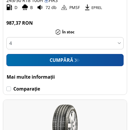
245/50 R18
100
H
HRS
D
B
72 db
PMSF
EPREL
987,37 RON
În stoc
CUMPĂRĂ
Mai multe informații
Comparaţie