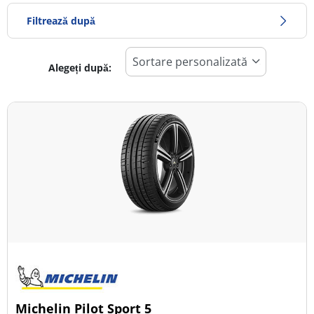
Filtrează după
Alegeți după:
682
Preț
1404
Sezon
Toate tipurile (23)
Iarna (5)
Vară (13)
All Season (7)
Tip autovehicul
Michelin Pilot Sport 5
Toate tipurile (23)