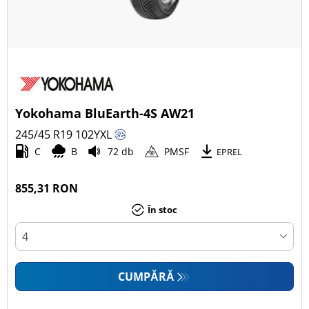
Yokohama BluEarth-4S AW21
245/45 R19
102
Y
XL
C
B
72 db
PMSF
EPREL
855,31 RON
În stoc
CUMPĂRĂ