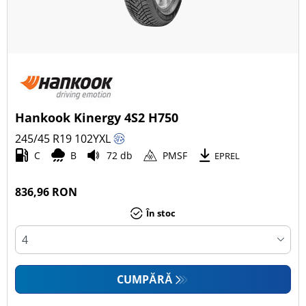
Hankook Kinergy 4S2 H750
245/45 R19
102
Y
XL
C
B
72 db
PMSF
EPREL
836,96 RON
În stoc
CUMPĂRĂ