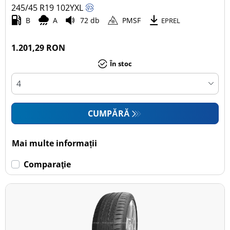
245/45 R19
102
Y
XL
B
A
72 db
PMSF
EPREL
1.201,29 RON
În stoc
CUMPĂRĂ
Mai multe informații
Comparaţie