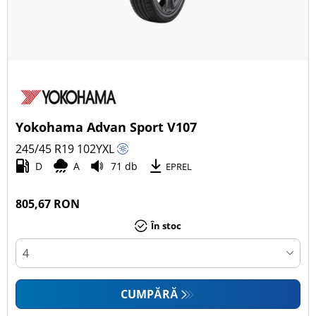
Yokohama Advan Sport V107
245/45 R19
102
Y
XL
D
A
71 db
EPREL
805,67 RON
În stoc
CUMPĂRĂ