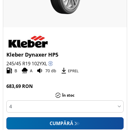
Kleber Dynaxer HP5
245/45 R19
102
Y
XL
B
A
70 db
EPREL
683,69 RON
În stoc
CUMPĂRĂ