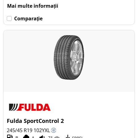
Mai multe informații
Comparaţie
Fulda SportControl 2
245/45 R19
102
Y
XL
B
A
71 db