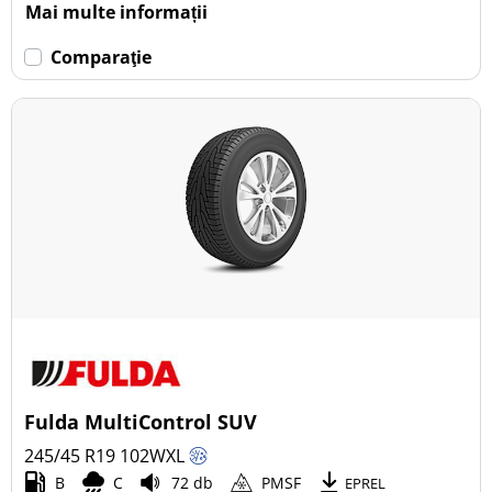
Mai multe informații
Comparaţie
Fulda MultiControl SUV
245/45 R19
102
W
XL
B
C
72 db
PMSF
EPREL