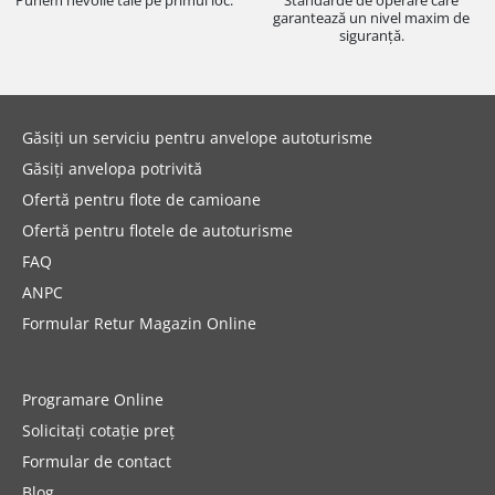
Punem nevoile tale pe primul loc.
Standarde de operare care
garantează un nivel maxim de
siguranță.
Găsiți un serviciu pentru anvelope autoturisme
Găsiți anvelopa potrivită
Ofertă pentru flote de camioane
Ofertă pentru flotele de autoturisme
FAQ
ANPC
Formular Retur Magazin Online
Programare Online
Solicitați cotație preț
Formular de contact
Blog