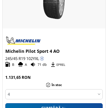
Michelin Pilot Sport 4 AO
245/45 R19
102
Y
XL
B
A
71 db
EPREL
1.131,65 RON
În stoc