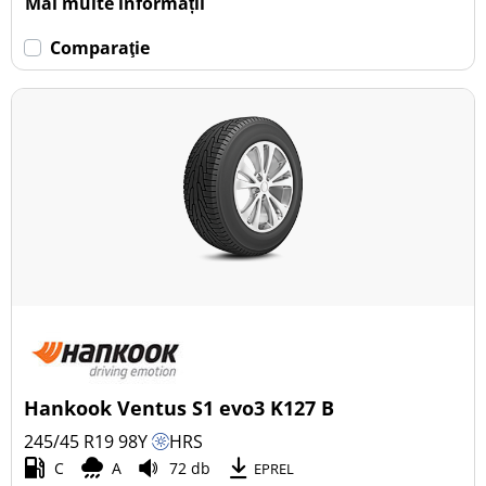
Mai multe informații
Comparaţie
Hankook Ventus S1 evo3 K127 B
245/45 R19
98
Y
HRS
C
A
72 db
EPREL