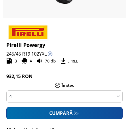
Pirelli Powergy
245/45 R19
102
Y
XL
B
A
70 db
EPREL
932,15 RON
În stoc
CUMPĂRĂ