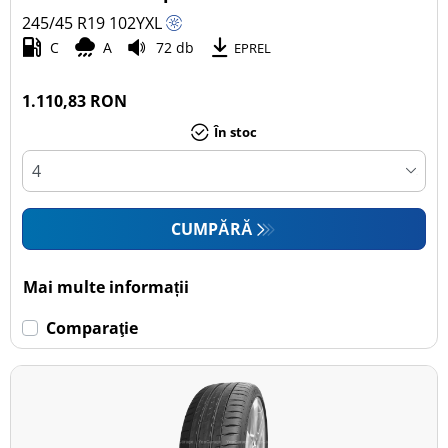
245/45 R19
102
Y
XL
Autoturism (22)
C
A
72 db
EPREL
SUV (1)
Camionetă (0)
1.110,83 RON
Rulotă autopropulsată (0)
În stoc
Mai multe opțiuni
CUMPĂRĂ
Mai multe informații
Comparaţie