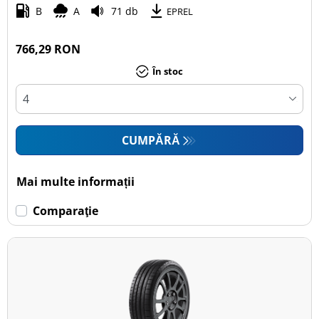
B
A
71 db
EPREL
766,29 RON
În stoc
CUMPĂRĂ
Mai multe informații
Comparaţie