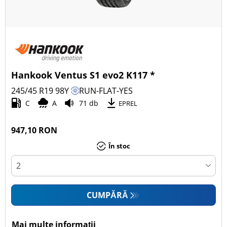
Hankook Ventus S1 evo2 K117 *
245/45 R19
98
Y
RUN-FLAT-YES
C
A
71 db
EPREL
947,10 RON
În stoc
CUMPĂRĂ
Mai multe informații