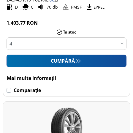
D
C
70 db
PMSF
EPREL
1.403,77 RON
În stoc
CUMPĂRĂ
Mai multe informații
Comparaţie