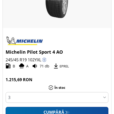
Michelin Pilot Sport 4 AO
245/45 R19
102
Y
XL
B
A
71 db
EPREL
1.215,69 RON
În stoc
CUMPĂRĂ