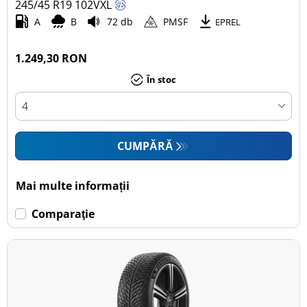
245/45 R19
102
V
XL
A
B
72 db
PMSF
EPREL
1.249,30 RON
În stoc
CUMPĂRĂ
Mai multe informații
Comparaţie