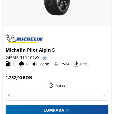
Michelin Pilot Alpin 5
245/45 R19
102
V
XL
C
B
72 db
PMSF
EPREL
1.282,90 RON
În stoc
CUMPĂRĂ