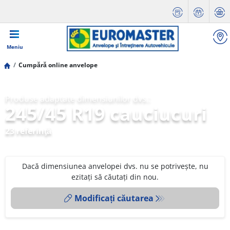
Meniu
Cumpără online anvelope
Produse adaptate dimensiunilor dvs.:
245/45 R19 cauciucuri
23 referinţă
Dacă dimensiunea anvelopei dvs. nu se potrivește, nu
ezitați să căutați din nou.
Modificați căutarea