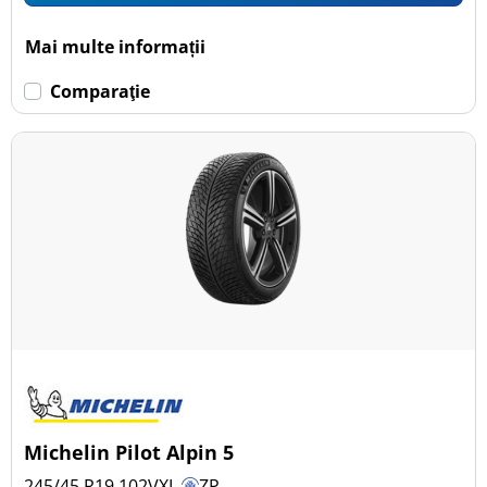
Mai multe informații
Comparaţie
Michelin Pilot Alpin 5
245/45 R19
102
V
XL
ZP