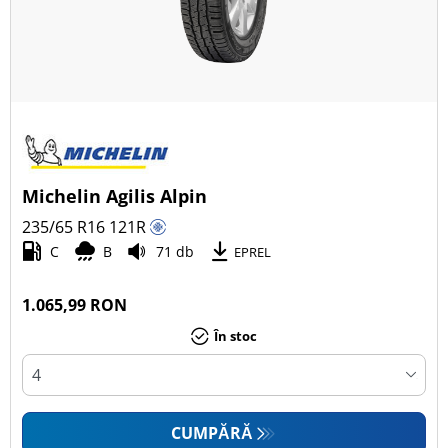
Michelin Agilis Alpin
235/65 R16
121
R
C
B
71 db
EPREL
1.065,99 RON
În stoc
CUMPĂRĂ