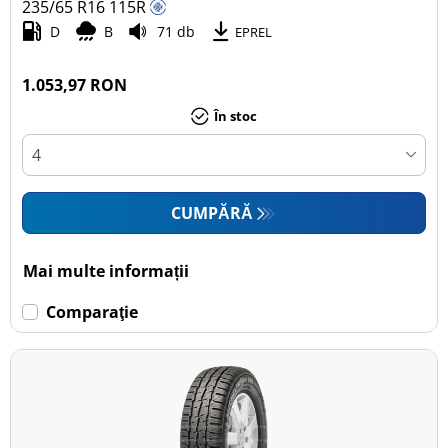
235/65 R16
115
R
D
B
71 db
EPREL
1.053,97 RON
În stoc
CUMPĂRĂ
Mai multe informații
Comparaţie