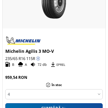
Michelin Agilis 3 MO-V
235/65 R16
115
R
B
A
72 db
EPREL
959,54 RON
În stoc