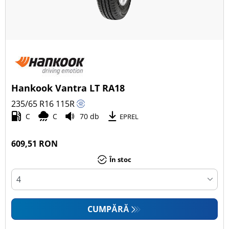
Hankook Vantra LT RA18
235/65 R16
115
R
C
C
70 db
EPREL
609,51 RON
În stoc
CUMPĂRĂ