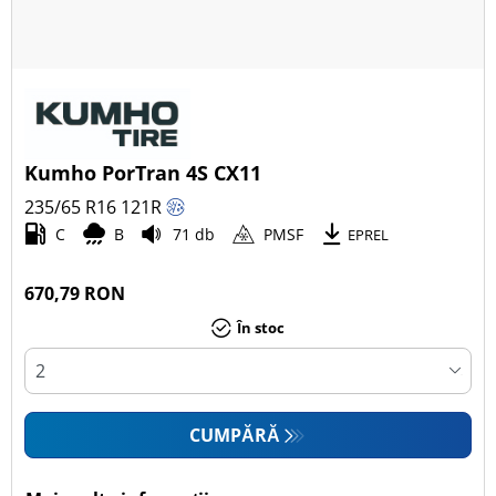
Kumho PorTran 4S CX11
235/65 R16
121
R
C
B
71 db
PMSF
EPREL
670,79 RON
În stoc
CUMPĂRĂ