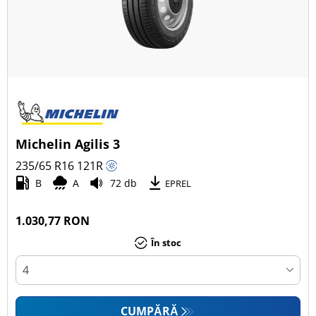
Michelin Agilis 3
235/65 R16
121
R
B
A
72 db
EPREL
1.030,77 RON
În stoc
CUMPĂRĂ