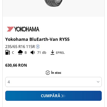
Yokohama BluEarth-Van RY55
235/65 R16
115
R
C
B
71 db
EPREL
630,66 RON
În stoc
CUMPĂRĂ