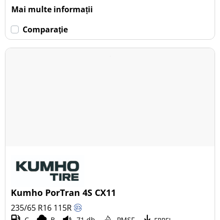
Mai multe informații
Comparaţie
Kumho PorTran 4S CX11
235/65 R16
115
R
C
B
71 db
PMSF