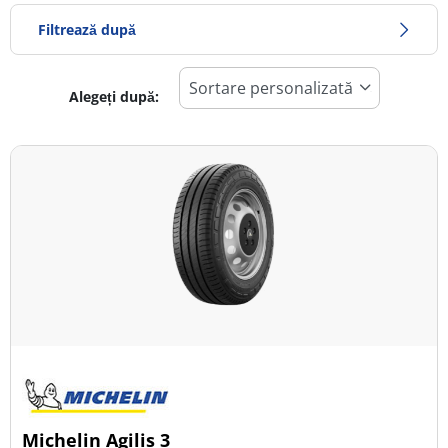
Filtrează după
Alegeți după:
471
Preț
1178
Sezon
Toate tipurile (23)
Iarna (4)
Vară (10)
All Season (9)
Tip autovehicul
Michelin Agilis 3
Toate tipurile (23)