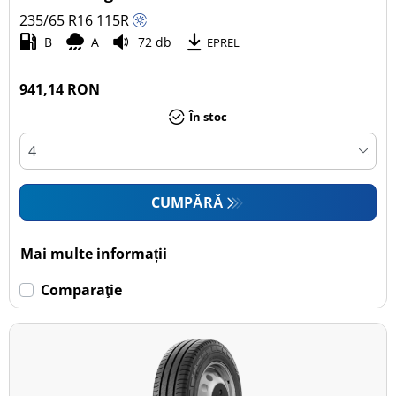
235/65 R16
115
R
Autoturism (0)
B
A
72 db
EPREL
SUV (2)
Camionetă (21)
941,14 RON
Rulotă autopropulsată (0)
În stoc
Mai multe opțiuni
CUMPĂRĂ
Mai multe informații
Comparaţie