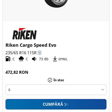
Riken Cargo Speed Evo
235/65 R16
115
R
C
C
73 db
EPREL
472,82 RON
În stoc
CUMPĂRĂ