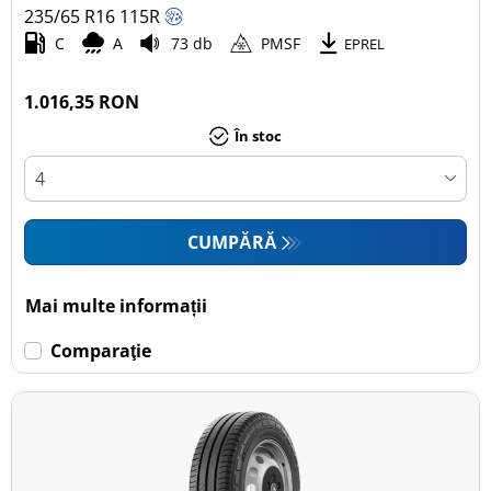
235/65 R16
115
R
C
A
73 db
PMSF
EPREL
1.016,35 RON
În stoc
CUMPĂRĂ
Mai multe informații
Comparaţie