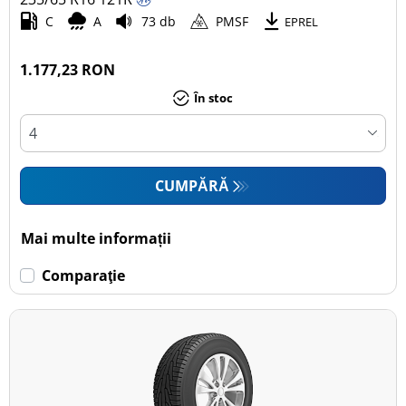
C
A
73 db
PMSF
EPREL
1.177,23 RON
În stoc
CUMPĂRĂ
Mai multe informații
Comparaţie