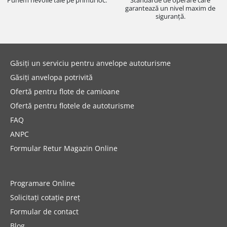
Punem nevoile tale pe primul loc.
Standarde de operare care
garantează un nivel maxim de
siguranță.
Găsiți un serviciu pentru anvelope autoturisme
Găsiți anvelopa potrivită
Ofertă pentru flote de camioane
Ofertă pentru flotele de autoturisme
FAQ
ANPC
Formular Retur Magazin Online
Programare Online
Solicitați cotație preț
Formular de contact
Blog