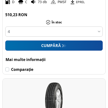
D
C
73 db
PMSF
EPREL
510,23 RON
În stoc
CUMPĂRĂ
Mai multe informații
Comparaţie