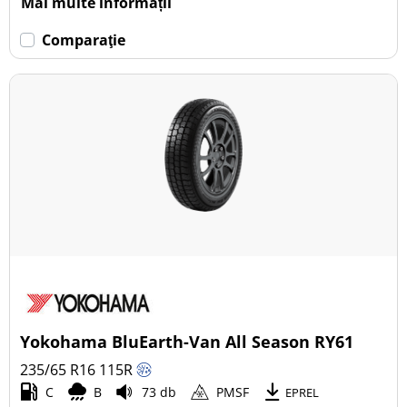
Mai multe informații
Comparaţie
Yokohama BluEarth-Van All Season RY61
235/65 R16
115
R
C
B
73 db
PMSF
EPREL