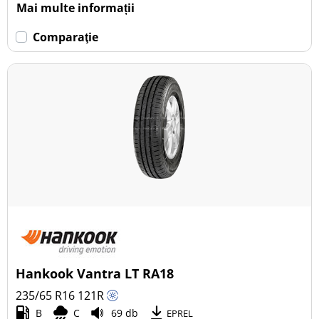
Mai multe informații
Comparaţie
Hankook Vantra LT RA18
235/65 R16
121
R
B
C
69 db
EPREL