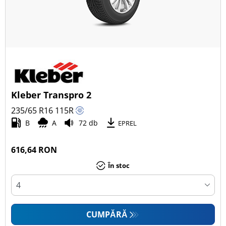
Kleber Transpro 2
235/65 R16
115
R
B
A
72 db
EPREL
616,64 RON
În stoc
CUMPĂRĂ