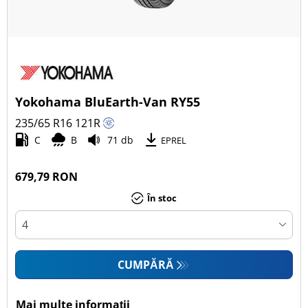
Yokohama BluEarth-Van RY55
235/65 R16
121
R
C
B
71 db
EPREL
679,79 RON
În stoc
CUMPĂRĂ
Mai multe informații