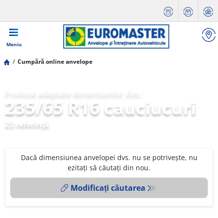
Meniu
Cumpără online anvelope
Produse adaptate dimensiunilor dvs.:
235/65 R16 cauciucuri
23 referinţă
Dacă dimensiunea anvelopei dvs. nu se potrivește, nu
ezitați să căutați din nou.
Modificați căutarea