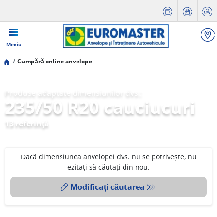
Meniu
Cumpără online anvelope
Produse adaptate dimensiunilor dvs.:
235/50 R20 cauciucuri
13 referinţă
Dacă dimensiunea anvelopei dvs. nu se potrivește, nu
ezitați să căutați din nou.
Modificați căutarea