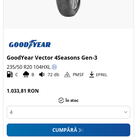
GoodYear Vector 4Seasons Gen-3
235/50 R20
104
H
XL
C
B
72 db
PMSF
EPREL
1.033,81 RON
În stoc
CUMPĂRĂ