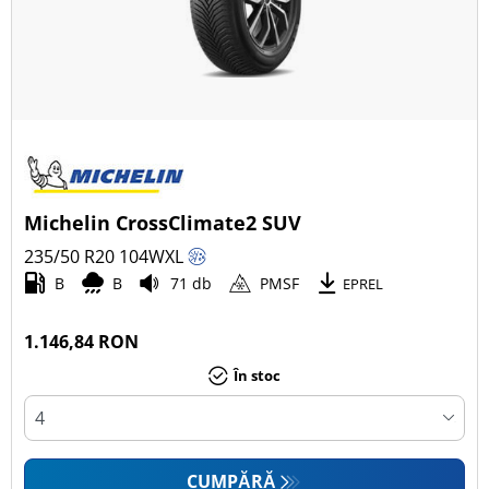
Michelin CrossClimate2 SUV
235/50 R20
104
W
XL
B
B
71 db
PMSF
EPREL
1.146,84 RON
În stoc
CUMPĂRĂ