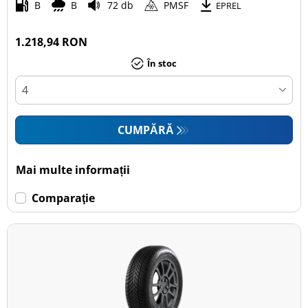
B
B
72 db
PMSF
EPREL
1.218,94 RON
În stoc
CUMPĂRĂ
Mai multe informații
Comparaţie