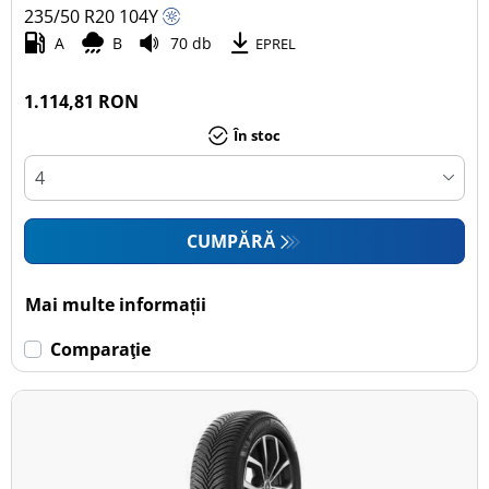
235/50 R20
104
Y
A
B
70 db
EPREL
1.114,81 RON
În stoc
CUMPĂRĂ
Mai multe informații
Comparaţie