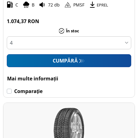
C
B
72 db
PMSF
EPREL
1.074,37 RON
În stoc
CUMPĂRĂ
Mai multe informații
Comparaţie