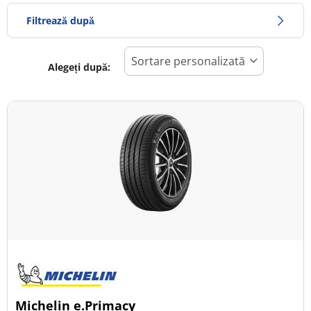
Filtrează după
Alegeți după:
872
Preț
1322
Sezon
Toate tipurile (13)
Iarna (6)
Vară (3)
All Season (4)
Tip autovehicul
Michelin e.Primacy
Toate tipurile (13)