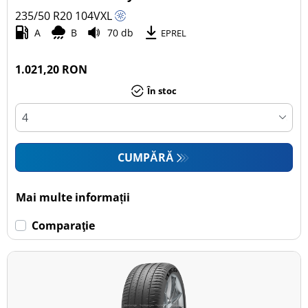
235/50 R20
104
V
XL
Autoturism (8)
A
B
70 db
EPREL
SUV (5)
Camionetă (0)
1.021,20 RON
Rulotă autopropulsată (0)
În stoc
Mai multe opțiuni
CUMPĂRĂ
Mai multe informații
Comparaţie