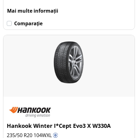
Mai multe informații
Comparaţie
Hankook Winter I*Cept Evo3 X W330A
235/50 R20
104
W
XL