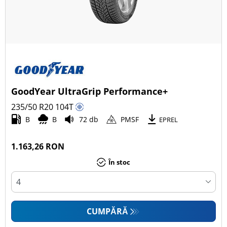
GoodYear UltraGrip Performance+
235/50 R20
104
T
B
B
72 db
PMSF
EPREL
1.163,26 RON
În stoc
CUMPĂRĂ