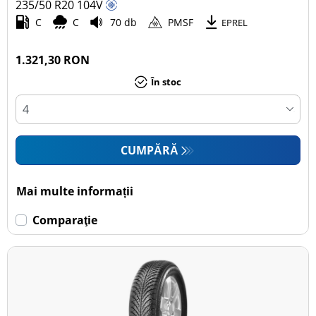
235/50 R20
104
V
C
C
70 db
PMSF
EPREL
1.321,30 RON
În stoc
CUMPĂRĂ
Mai multe informații
Comparaţie