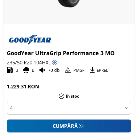
GoodYear UltraGrip Performance 3 MO
235/50 R20
104
H
XL
B
B
70 db
PMSF
EPREL
1.229,31 RON
În stoc
CUMPĂRĂ