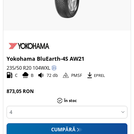
Yokohama BluEarth-4S AW21
235/50 R20
104
W
XL
C
B
72 db
PMSF
EPREL
873,05 RON
În stoc
CUMPĂRĂ