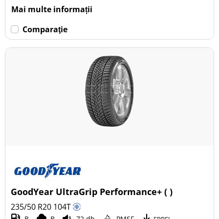
Mai multe informații
Comparaţie
GoodYear UltraGrip Performance+ ( )
235/50 R20
104
T
B
B
72 db
PMSF