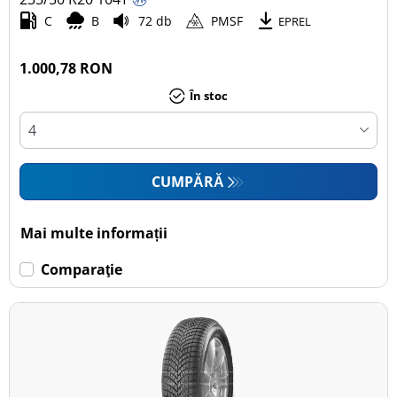
C
B
72 db
PMSF
EPREL
1.000,78 RON
În stoc
CUMPĂRĂ
Mai multe informații
Comparaţie