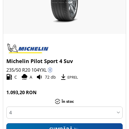
Michelin Pilot Sport 4 Suv
235/50 R20
104
Y
XL
C
A
72 db
EPREL
1.093,20 RON
În stoc