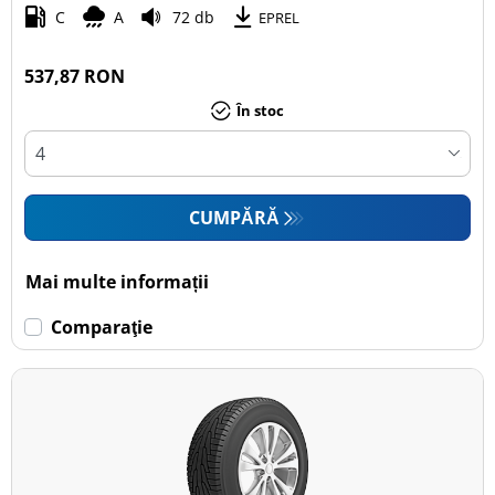
C
A
72 db
EPREL
537,87 RON
În stoc
CUMPĂRĂ
Mai multe informații
Comparaţie