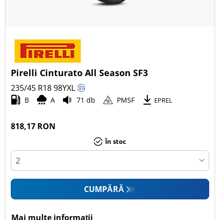
Pirelli Cinturato All Season SF3
235/45 R18
98
Y
XL
B
A
71 db
PMSF
EPREL
818,17 RON
În stoc
CUMPĂRĂ
Mai multe informații