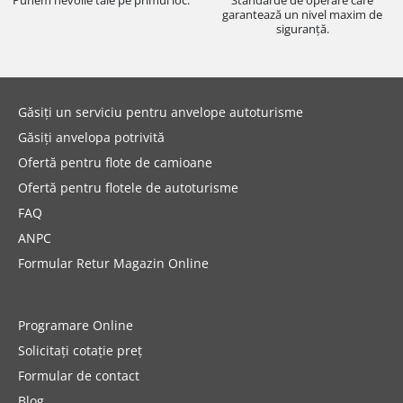
Punem nevoile tale pe primul loc.
Standarde de operare care
garantează un nivel maxim de
siguranță.
Găsiți un serviciu pentru anvelope autoturisme
Găsiți anvelopa potrivită
Ofertă pentru flote de camioane
Ofertă pentru flotele de autoturisme
FAQ
ANPC
Formular Retur Magazin Online
Programare Online
Solicitați cotație preț
Formular de contact
Blog