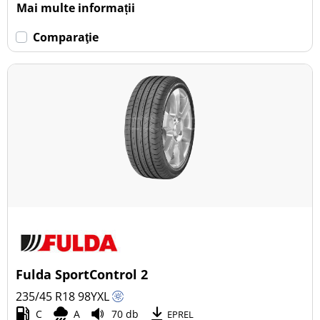
Mai multe informații
Comparaţie
Fulda SportControl 2
235/45 R18
98
Y
XL
C
A
70 db
EPREL