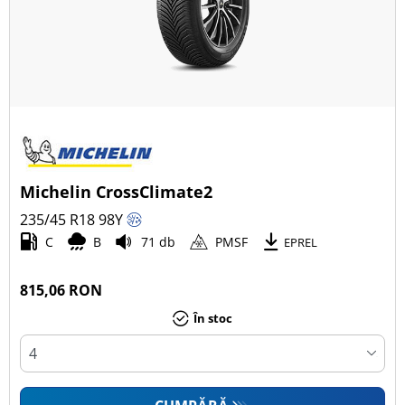
Michelin CrossClimate2
235/45 R18
98
Y
C
B
71 db
PMSF
EPREL
815,06 RON
În stoc