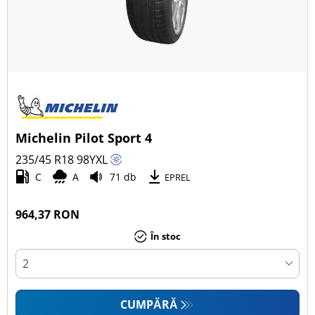
Michelin Pilot Sport 4
235/45 R18
98
Y
XL
C
A
71 db
EPREL
964,37 RON
În stoc
CUMPĂRĂ