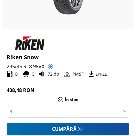
Riken Snow
235/45 R18
98
V
XL
D
C
72 db
PMSF
EPREL
408,48 RON
În stoc
CUMPĂRĂ