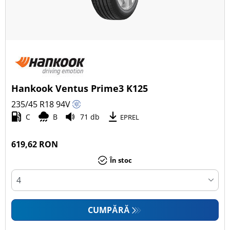
Hankook Ventus Prime3 K125
235/45 R18
94
V
C
B
71 db
EPREL
619,62 RON
În stoc
CUMPĂRĂ