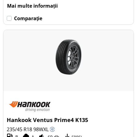
Mai multe informații
Comparaţie
Hankook Ventus Prime4 K135
235/45 R18
98
W
XL
B
A
69 db