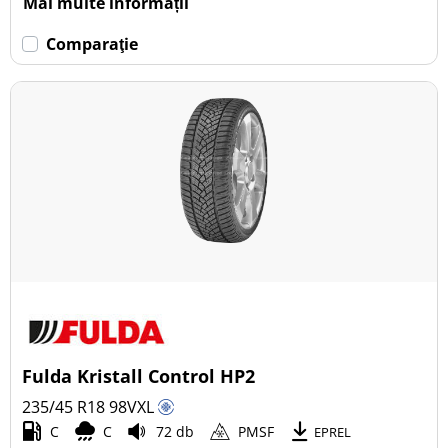
Mai multe informații
Comparaţie
Fulda Kristall Control HP2
235/45 R18
98
V
XL
C
C
72 db
PMSF
EPREL