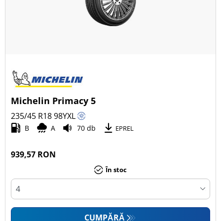
Michelin Primacy 5
235/45 R18
98
Y
XL
B
A
70 db
EPREL
939,57 RON
În stoc
CUMPĂRĂ