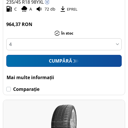
235/45 R18
98
Y
XL
C
A
72 db
EPREL
964,37 RON
În stoc
CUMPĂRĂ
Mai multe informații
Comparaţie