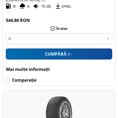
B
A
70 db
EPREL
544,86 RON
În stoc
CUMPĂRĂ
Mai multe informații
Comparaţie