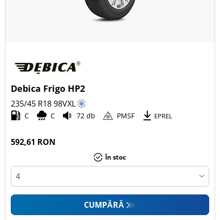
Debica Frigo HP2
235/45 R18
98
V
XL
C
C
72 db
PMSF
EPREL
592,61 RON
În stoc
CUMPĂRĂ