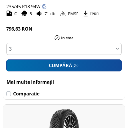
235/45 R18
94
W
Autoturism (27)
C
B
71 db
PMSF
EPREL
SUV (0)
Camionetă (0)
796,63 RON
Rulotă autopropulsată (0)
În stoc
Mai multe opțiuni
CUMPĂRĂ
Mai multe informații
Comparaţie