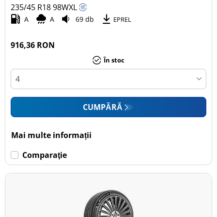
235/45 R18
98
W
XL
A
A
69 db
EPREL
916,36 RON
În stoc
CUMPĂRĂ
Mai multe informații
Comparaţie