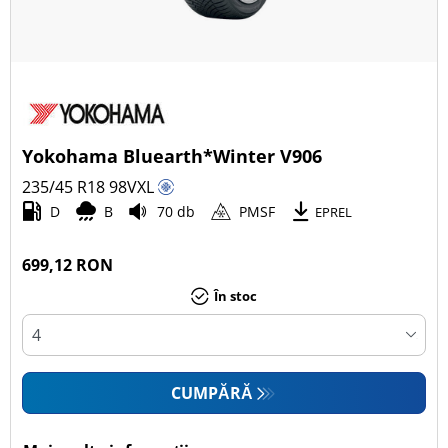
Yokohama Bluearth*Winter V906
235/45 R18
98
V
XL
D
B
70 db
PMSF
EPREL
699,12 RON
În stoc
CUMPĂRĂ