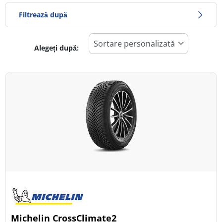
Filtrează după
Alegeți după:
407
Preț
1023
Sezon
Toate tipurile (27)
Iarna (12)
Vară (14)
All Season (5)
Tip autovehicul
Michelin CrossClimate2
Toate tipurile (27)