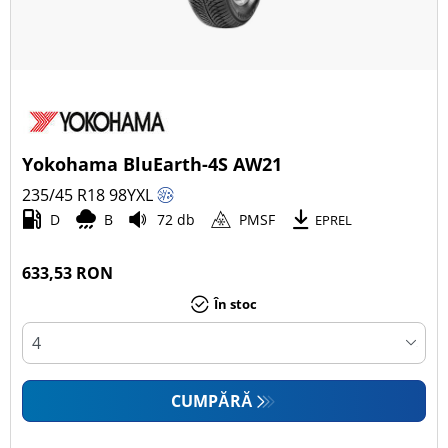
Yokohama BluEarth-4S AW21
235/45 R18
98
Y
XL
D
B
72 db
PMSF
EPREL
633,53 RON
În stoc
CUMPĂRĂ