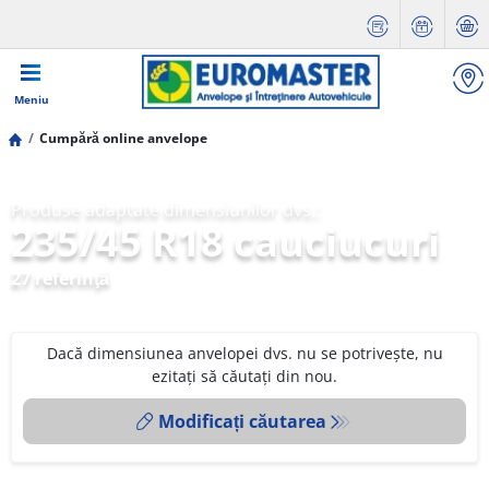
Meniu
Cumpără online anvelope
Produse adaptate dimensiunilor dvs.:
235/45 R18 cauciucuri
27 referinţă
Dacă dimensiunea anvelopei dvs. nu se potrivește, nu
ezitați să căutați din nou.
Modificați căutarea