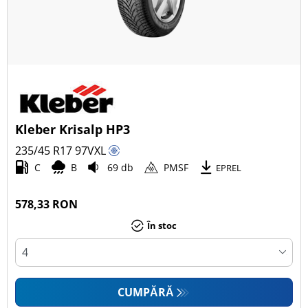
Kleber Krisalp HP3
235/45 R17
97
V
XL
C
B
69 db
PMSF
EPREL
578,33 RON
În stoc
CUMPĂRĂ