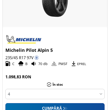
Michelin Pilot Alpin 5
235/45 R17
97
V
C
B
70 db
PMSF
EPREL
1.098,83 RON
În stoc
CUMPĂRĂ