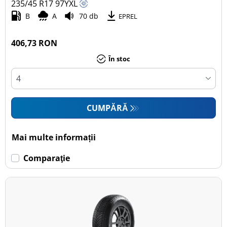
235/45 R17
97
Y
XL
B
A
70 db
EPREL
406,73 RON
În stoc
CUMPĂRĂ
Mai multe informații
Comparaţie