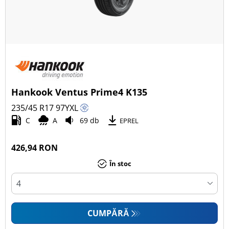
Hankook Ventus Prime4 K135
235/45 R17
97
Y
XL
C
A
69 db
EPREL
426,94 RON
În stoc
CUMPĂRĂ