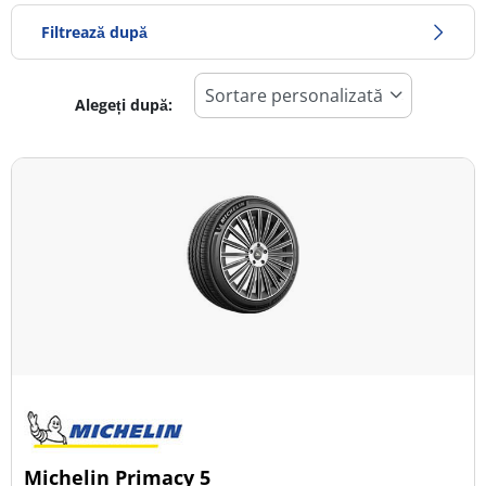
Filtrează după
Alegeți după:
366
Preț
1099
Sezon
Toate tipurile (13)
Iarna (6)
Vară (7)
All Season (4)
Tip autovehicul
Michelin Primacy 5
Toate tipurile (13)