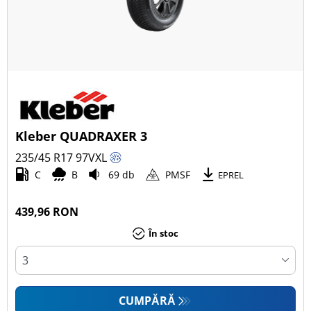
Kleber QUADRAXER 3
235/45 R17
97
V
XL
C
B
69 db
PMSF
EPREL
439,96 RON
În stoc
CUMPĂRĂ