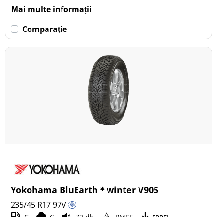
Mai multe informații
Comparaţie
Yokohama BluEarth＊winter V905
235/45 R17
97
V
C
C
72 db
PMSF