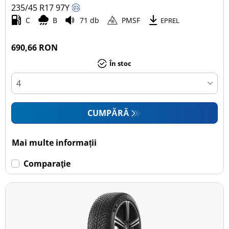
235/45 R17
97
Y
C
B
71 db
PMSF
EPREL
690,66 RON
În stoc
CUMPĂRĂ
Mai multe informații
Comparaţie