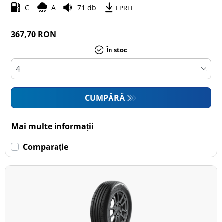
C
A
71 db
EPREL
367,70 RON
În stoc
CUMPĂRĂ
Mai multe informații
Comparaţie