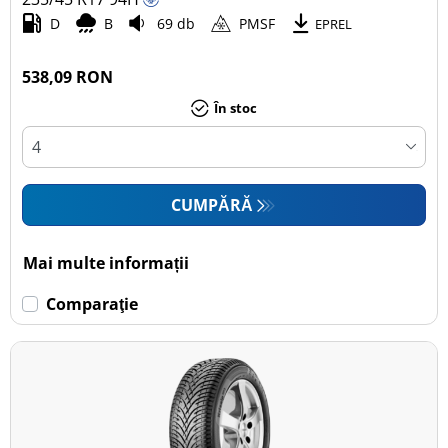
D
B
69 db
PMSF
EPREL
538,09 RON
În stoc
CUMPĂRĂ
Mai multe informații
Comparaţie