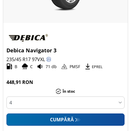
Debica Navigator 3
235/45 R17
97
V
XL
B
C
71 db
PMSF
EPREL
448,91 RON
În stoc
CUMPĂRĂ