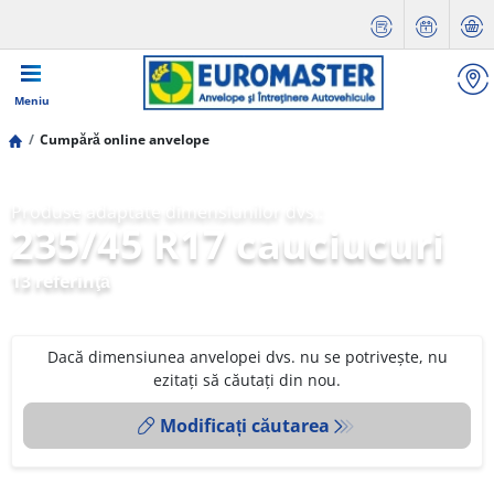
Meniu
Cumpără online anvelope
Produse adaptate dimensiunilor dvs.:
235/45 R17 cauciucuri
13 referinţă
Dacă dimensiunea anvelopei dvs. nu se potrivește, nu
ezitați să căutați din nou.
Modificați căutarea