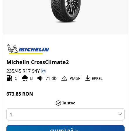
Michelin CrossClimate2
235/45 R17
94
Y
C
B
71 db
PMSF
EPREL
673,85 RON
În stoc