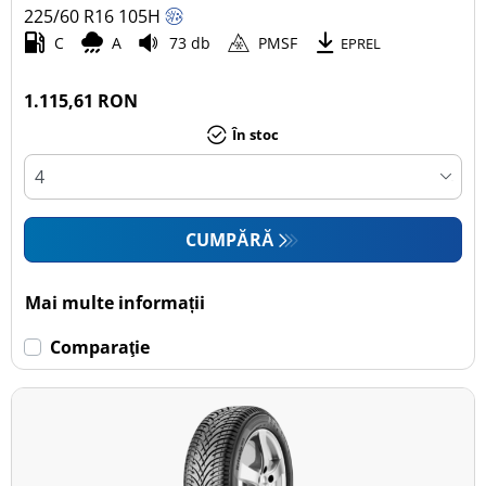
225/60 R16
105
H
C
A
73 db
PMSF
EPREL
1.115,61 RON
În stoc
CUMPĂRĂ
Mai multe informații
Comparaţie