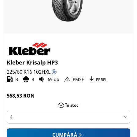
Kleber Krisalp HP3
225/60 R16
102
H
XL
B
B
69 db
PMSF
EPREL
568,53 RON
În stoc
CUMPĂRĂ