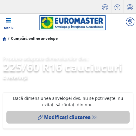
Meniu
Cumpără online anvelope
Produse adaptate dimensiunilor dvs.:
225/60 R16 cauciucuri
4 referinţă
Dacă dimensiunea anvelopei dvs. nu se potrivește, nu
ezitați să căutați din nou.
Modificați căutarea