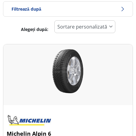
Filtrează după
Alegeți după:
567
Preț
1116
Sezon
Toate tipurile (4)
Iarna (2)
Vară (1)
All Season (1)
Tip autovehicul
Michelin Alpin 6
Toate tipurile (4)