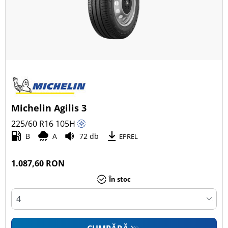
Michelin Agilis 3
225/60 R16
105
H
B
A
72 db
EPREL
1.087,60 RON
În stoc