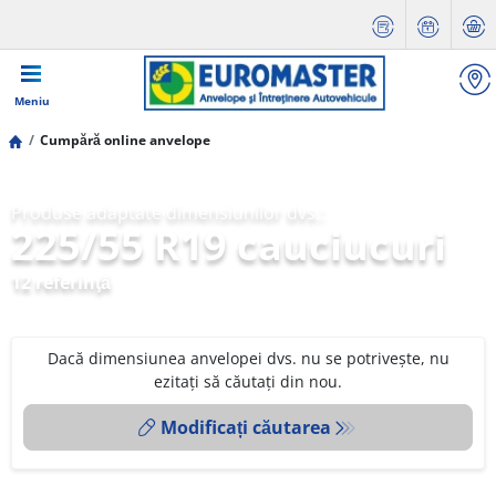
Meniu
Cumpără online anvelope
Produse adaptate dimensiunilor dvs.:
225/55 R19 cauciucuri
12 referinţă
Dacă dimensiunea anvelopei dvs. nu se potrivește, nu
ezitați să căutați din nou.
Modificați căutarea