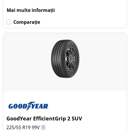
Mai multe informații
Comparaţie
GoodYear EfficientGrip 2 SUV
225/55 R19
99
V