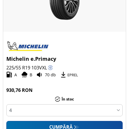
Michelin e.Primacy
225/55 R19
103
V
XL
A
B
70 db
EPREL
930,76 RON
În stoc
CUMPĂRĂ