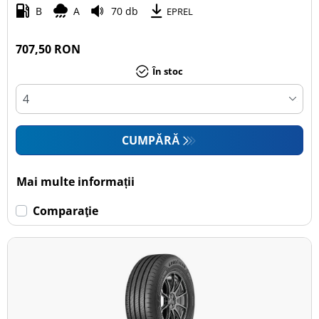
B
A
70 db
EPREL
707,50 RON
În stoc
CUMPĂRĂ
Mai multe informații
Comparaţie