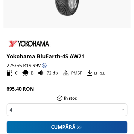
Yokohama BluEarth-4S AW21
225/55 R19
99
V
C
B
72 db
PMSF
EPREL
695,40 RON
În stoc
CUMPĂRĂ