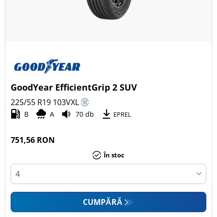
GoodYear EfficientGrip 2 SUV
225/55 R19
103
V
XL
B
A
70 db
EPREL
751,56 RON
În stoc
CUMPĂRĂ