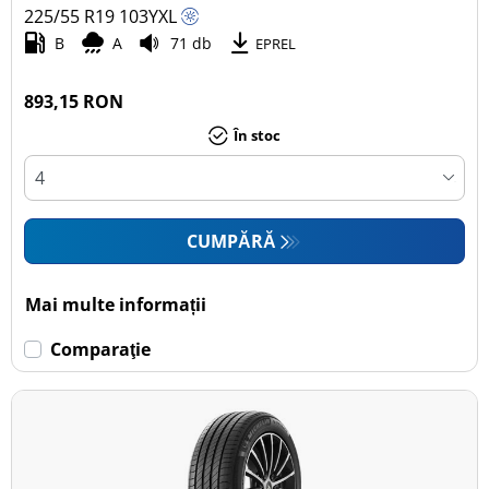
225/55 R19
103
Y
XL
B
A
71 db
EPREL
893,15 RON
În stoc
CUMPĂRĂ
Mai multe informații
Comparaţie