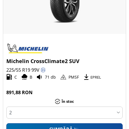
Michelin CrossClimate2 SUV
225/55 R19
99
V
C
B
71 db
PMSF
EPREL
891,88 RON
În stoc