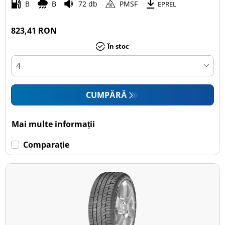
B
B
72 db
PMSF
EPREL
823,41 RON
În stoc
CUMPĂRĂ
Mai multe informații
Comparaţie