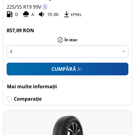
225/55 R19
99
V
Autoturism (8)
D
A
70 db
EPREL
SUV (4)
Camionetă (0)
857,09 RON
Rulotă autopropulsată (0)
În stoc
Mai multe opțiuni
CUMPĂRĂ
Mai multe informații
Comparaţie