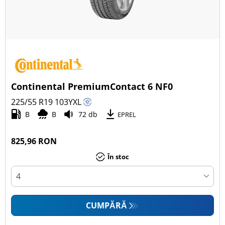
Continental PremiumContact 6 NF0
225/55 R19
103
Y
XL
B
B
72 db
EPREL
825,96 RON
În stoc
CUMPĂRĂ