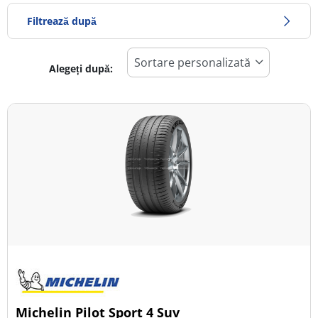
Filtrează după
Alegeți după:
578
Preț
1230
Sezon
Toate tipurile (12)
Iarna (1)
Vară (7)
All Season (4)
Tip autovehicul
Michelin Pilot Sport 4 Suv
Toate tipurile (12)