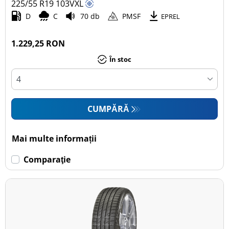
225/55 R19
103
V
XL
D
C
70 db
PMSF
EPREL
1.229,25 RON
În stoc
CUMPĂRĂ
Mai multe informații
Comparaţie