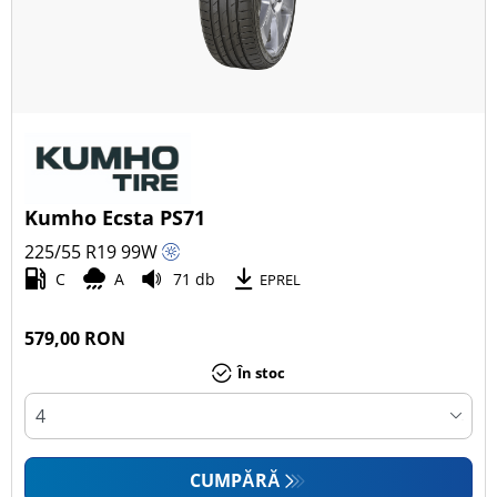
Kumho Ecsta PS71
225/55 R19
99
W
C
A
71 db
EPREL
579,00 RON
În stoc
CUMPĂRĂ