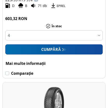
D
B
71 db
EPREL
603,32 RON
În stoc
CUMPĂRĂ
Mai multe informații
Comparaţie