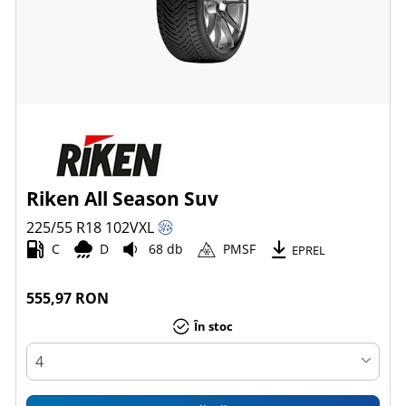
Riken All Season Suv
225/55 R18
102
V
XL
C
D
68 db
PMSF
EPREL
555,97 RON
În stoc