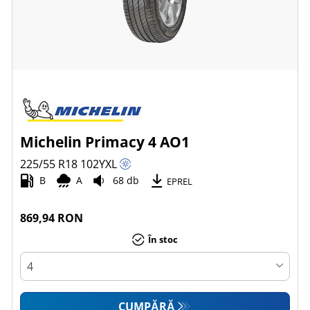
Michelin Primacy 4 AO1
225/55 R18
102
Y
XL
B
A
68 db
EPREL
869,94 RON
În stoc
CUMPĂRĂ