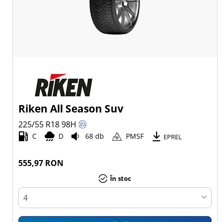
Riken All Season Suv
225/55 R18
98
H
C
D
68 db
PMSF
EPREL
555,97 RON
În stoc