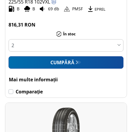
225/55 R18
102
V
XL
B
B
69 db
PMSF
EPREL
816,31 RON
În stoc
CUMPĂRĂ
Mai multe informații
Comparaţie