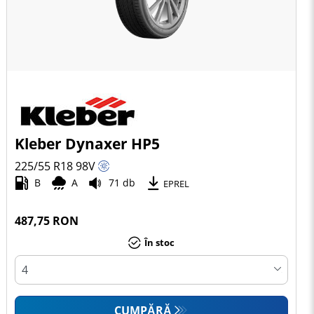
Kleber Dynaxer HP5
225/55 R18
98
V
B
A
71 db
EPREL
487,75 RON
În stoc
CUMPĂRĂ