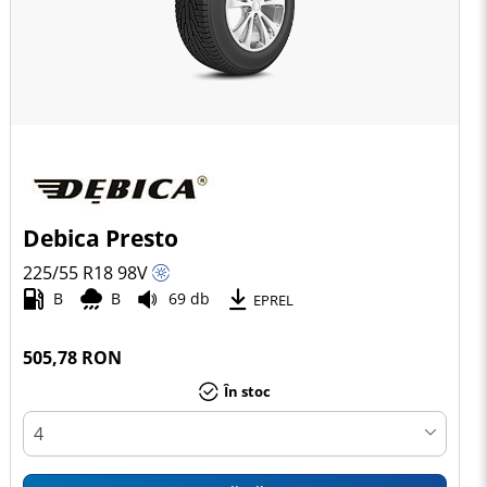
Debica Presto
225/55 R18
98
V
B
B
69 db
EPREL
505,78 RON
În stoc