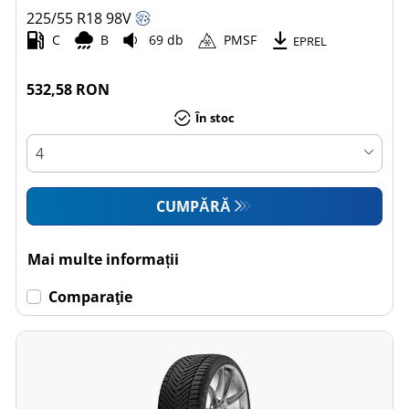
225/55 R18
98
V
C
B
69 db
PMSF
EPREL
532,58 RON
În stoc
CUMPĂRĂ
Mai multe informații
Comparaţie