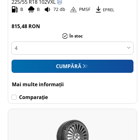
225/55 R18
102
V
XL
B
B
72 db
PMSF
Toate tipurile (24)
EPREL
Autoturism (16)
815,48 RON
SUV (8)
În stoc
Camionetă (0)
Rulotă
autopropulsată (0)
CUMPĂRĂ
Mai
multe
Mai multe informații
opțiuni
Comparaţie