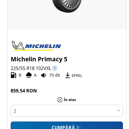
Michelin Primacy 5
225/55 R18
102
V
XL
B
A
70 db
EPREL
859,54 RON
În stoc
CUMPĂRĂ