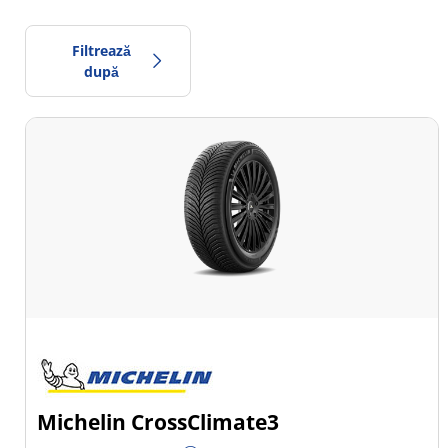
Filtrează
după
486
Preț
898
Sezon
Toate tipurile (24)
Iarna (4)
Vară (8)
All Season (14)
Michelin CrossClimate3
Tip autovehicul