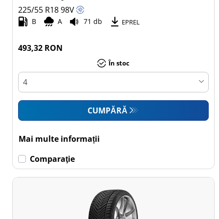
225/55 R18
98
V
B
A
71 db
EPREL
493,32 RON
În stoc
CUMPĂRĂ
Mai multe informații
Comparaţie