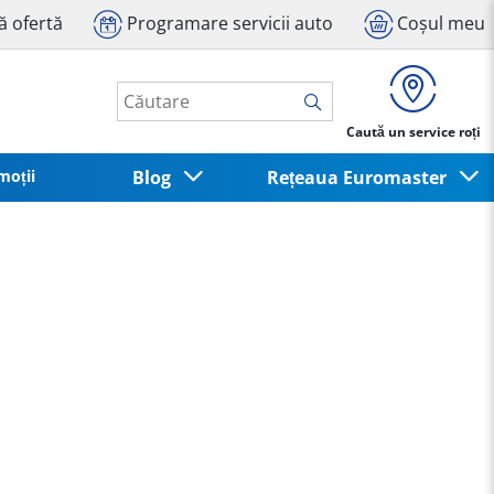
tă ofertă
Programare servicii auto
Coșul meu
Caută un service roți
moții
Blog
Rețeaua Euromaster