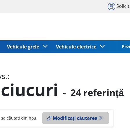
Solici
Vehicule grele
Vehicule electrice
Pro
s.:
ciucuri
-
24 referinţă
Modificați căutarea
 să căutați din nou.