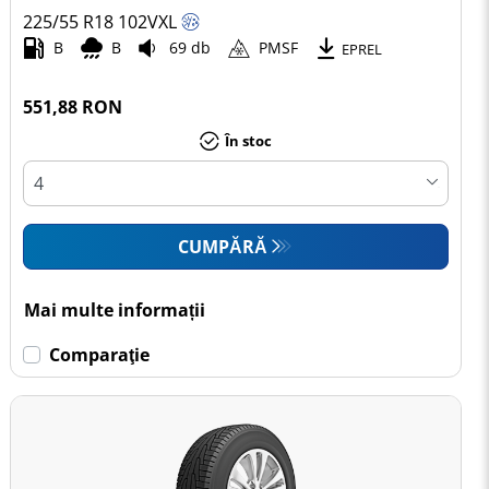
225/55 R18
102
V
XL
B
B
69 db
PMSF
EPREL
551,88 RON
În stoc
CUMPĂRĂ
Mai multe informații
Comparaţie