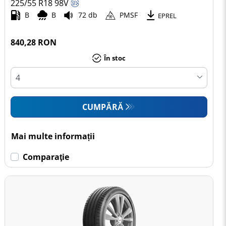
225/55 R18
98
V
B
B
72 db
PMSF
EPREL
840,28 RON
În stoc
CUMPĂRĂ
Mai multe informații
Comparaţie