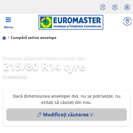
Meniu
Cumpără online anvelope
Produse adaptate dimensiunilor dvs.:
215/80 R14 tyre
0 referinţă
Dacă dimensiunea anvelopei dvs. nu se potrivește, nu
ezitați să căutați din nou.
Modificați căutarea