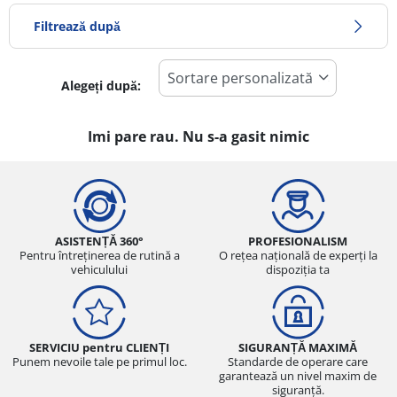
Filtrează după
Alegeți după:
-1
Preț
1
Imi pare rau. Nu s-a gasit nimic
Sezon
Toate tipurile (0)
Iarna (0)
ASISTENȚĂ 360°
PROFESIONALISM
Pentru întreținerea de rutină a
O rețea națională de experți la
Vară (0)
vehiculului
dispoziția ta
All Season (0)
SERVICIU pentru CLIENȚI
SIGURANȚĂ MAXIMĂ
Tip autovehicul
Punem nevoile tale pe primul loc.
Standarde de operare care
garantează un nivel maxim de
Toate tipurile (0)
siguranță.