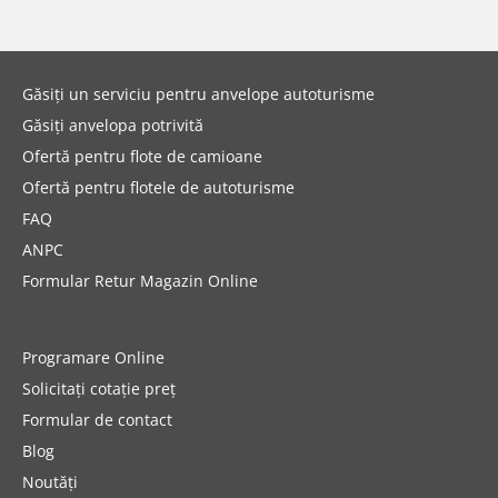
Autoturism (0)
SUV (0)
Găsiți un serviciu pentru anvelope autoturisme
Camionetă (0)
Găsiți anvelopa potrivită
Rulotă autopropulsată (0)
Ofertă pentru flote de camioane
Ofertă pentru flotele de autoturisme
Mai multe opțiuni
FAQ
ANPC
Formular Retur Magazin Online
Programare Online
Solicitați cotație preț
Formular de contact
Blog
Noutăți