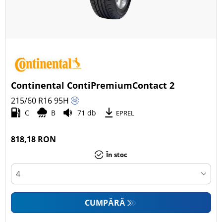
Continental ContiPremiumContact 2
215/60 R16
95
H
C
B
71 db
EPREL
818,18 RON
În stoc
CUMPĂRĂ