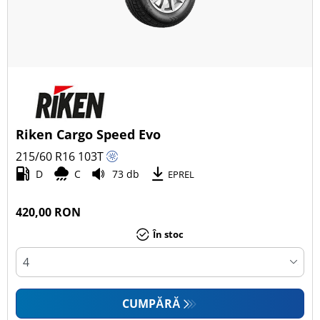
Riken Cargo Speed Evo
215/60 R16
103
T
D
C
73 db
EPREL
420,00 RON
În stoc
CUMPĂRĂ