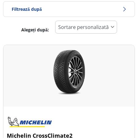
Filtrează după
Alegeți după:
330
Preț
869
Sezon
Toate tipurile (12)
Iarna (6)
Vară (7)
All Season (1)
Tip autovehicul
Michelin CrossClimate2
Toate tipurile (12)