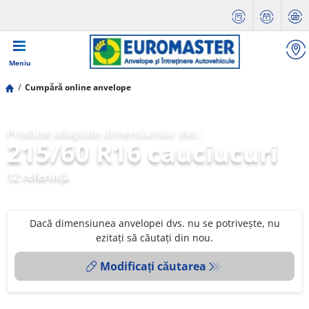
Meniu
Cumpără online anvelope
Produse adaptate dimensiunilor dvs.:
215/60 R16 cauciucuri
12 referinţă
Dacă dimensiunea anvelopei dvs. nu se potrivește, nu
ezitați să căutați din nou.
Modificați căutarea