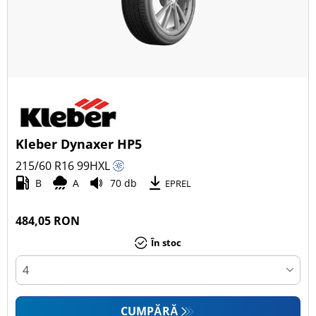
Kleber Dynaxer HP5
215/60 R16
99
H
XL
B
A
70 db
EPREL
484,05 RON
În stoc
CUMPĂRĂ