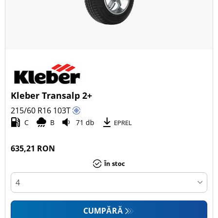
Kleber Transalp 2+
215/60 R16
103
T
C
B
71 db
EPREL
635,21 RON
În stoc
CUMPĂRĂ