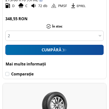
D
C
72 db
PMSF
EPREL
348,55 RON
În stoc
CUMPĂRĂ
Mai multe informații
Comparaţie