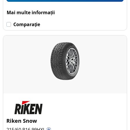
Mai multe informații
Comparaţie
Riken Snow
215/60 R16
99
H
XL