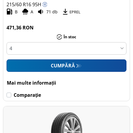
215/60 R16
95
H
B
A
71 db
EPREL
471,36 RON
În stoc
CUMPĂRĂ
Mai multe informații
Comparaţie