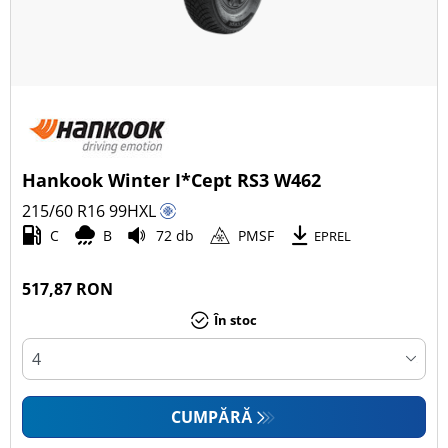
Hankook Winter I*Cept RS3 W462
215/60 R16
99
H
XL
C
B
72 db
PMSF
EPREL
517,87 RON
În stoc
CUMPĂRĂ