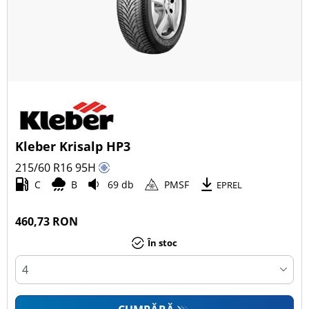
Kleber Krisalp HP3
215/60 R16
95
H
C
B
69 db
PMSF
EPREL
460,73 RON
În stoc