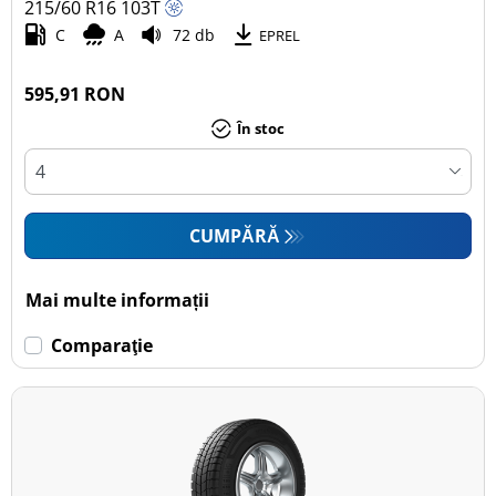
215/60 R16
103
T
C
A
72 db
EPREL
595,91 RON
În stoc
CUMPĂRĂ
Mai multe informații
Comparaţie