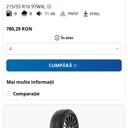
215/55 R16
97
W
XL
Autoturism (17)
B
B
71 db
PMSF
EPREL
SUV (0)
Camionetă (0)
780,29 RON
Rulotă autopropulsată (0)
În stoc
Mai multe opțiuni
CUMPĂRĂ
Mai multe informații
Comparaţie