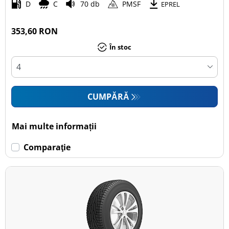
D
C
70 db
PMSF
EPREL
353,60 RON
În stoc
CUMPĂRĂ
Mai multe informații
Comparaţie