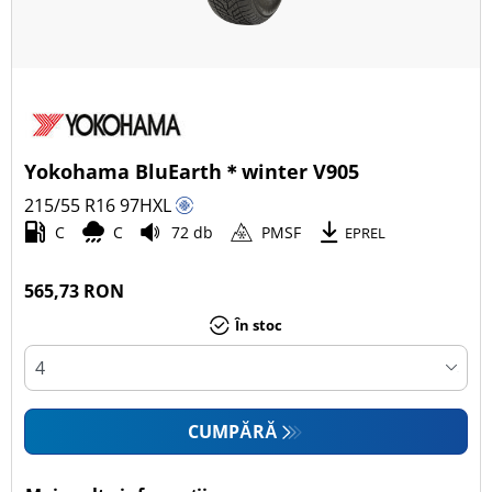
Yokohama BluEarth＊winter V905
215/55 R16
97
H
XL
C
C
72 db
PMSF
EPREL
565,73 RON
În stoc
CUMPĂRĂ