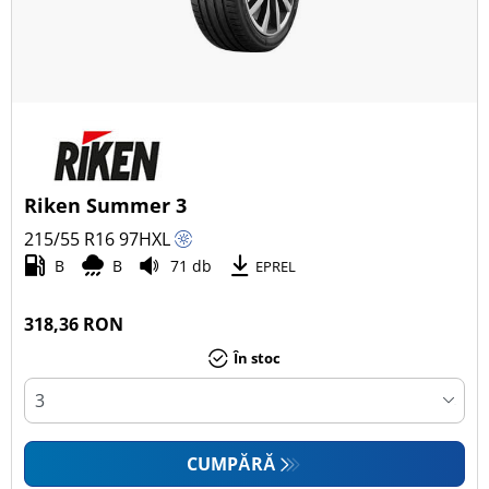
Riken Summer 3
215/55 R16
97
H
XL
B
B
71 db
EPREL
318,36 RON
În stoc
CUMPĂRĂ