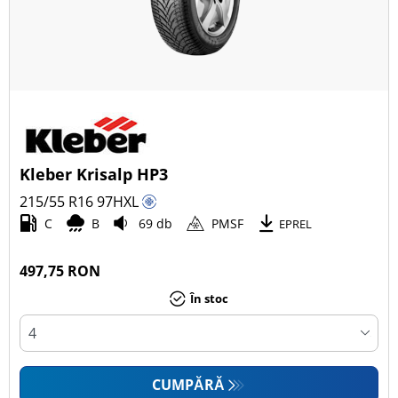
Kleber Krisalp HP3
215/55 R16
97
H
XL
C
B
69 db
PMSF
EPREL
497,75 RON
În stoc
CUMPĂRĂ