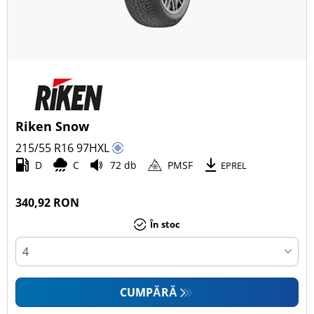
Riken Snow
215/55 R16
97
H
XL
D
C
72 db
PMSF
EPREL
340,92 RON
În stoc
CUMPĂRĂ