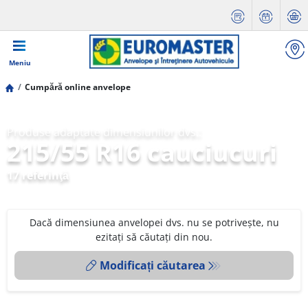
Meniu
Cumpără online anvelope
Produse adaptate dimensiunilor dvs.:
215/55 R16 cauciucuri
17 referinţă
Dacă dimensiunea anvelopei dvs. nu se potrivește, nu
ezitați să căutați din nou.
Modificați căutarea