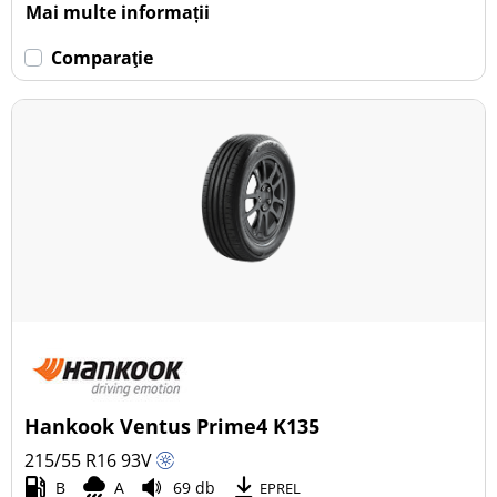
Mai multe informații
Comparaţie
Hankook Ventus Prime4 K135
215/55 R16
93
V
B
A
69 db
EPREL