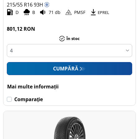
215/55 R16
93
H
D
B
71 db
PMSF
EPREL
801,12 RON
În stoc
CUMPĂRĂ
Mai multe informații
Comparaţie