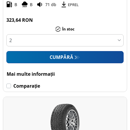
B
B
71 db
EPREL
323,64 RON
În stoc
CUMPĂRĂ
Mai multe informații
Comparaţie