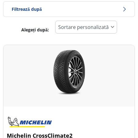
Filtrează după
Alegeți după:
317
Preț
866
Sezon
Toate tipurile (17)
Iarna (9)
Vară (8)
All Season (4)
Tip autovehicul
Michelin CrossClimate2
Toate tipurile (17)