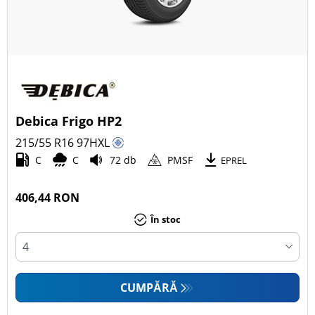
Debica Frigo HP2
215/55 R16
97
H
XL
C
C
72 db
PMSF
EPREL
406,44 RON
În stoc
CUMPĂRĂ