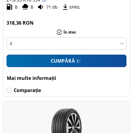
B
B
71 db
EPREL
318,36 RON
În stoc
CUMPĂRĂ
Mai multe informații
Comparaţie