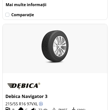
Mai multe informații
Comparaţie
Debica Navigator 3
215/55 R16
97
V
XL
B
C
72 db
PMSF