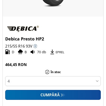
Debica Presto HP2
215/55 R16
93
V
D
B
70 db
EPREL
464,45 RON
În stoc
CUMPĂRĂ