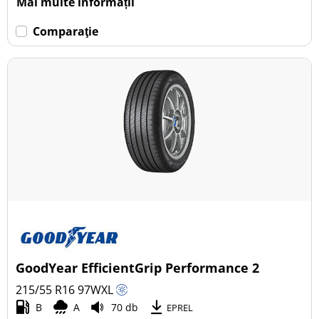
Mai multe informații
Comparaţie
GoodYear EfficientGrip Performance 2
215/55 R16
97
W
XL
B
A
70 db
EPREL