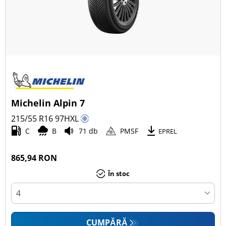
Michelin Alpin 7
215/55 R16
97
H
XL
C
B
71 db
PMSF
EPREL
865,94 RON
În stoc
CUMPĂRĂ