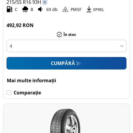
215/55 R16
93
H
C
B
69 db
PMSF
EPREL
492,92 RON
În stoc
CUMPĂRĂ
Mai multe informații
Comparaţie