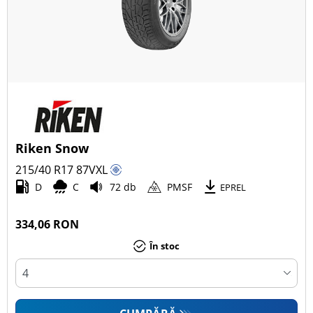
Riken Snow
215/40 R17
87
V
XL
D
C
72 db
PMSF
EPREL
334,06 RON
În stoc