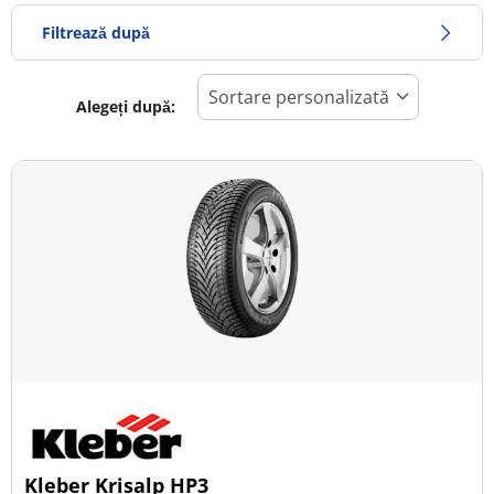
Filtrează după
Alegeți după:
333
Preț
530
Sezon
Toate tipurile (2)
Iarna (2)
Vară (0)
All Season (0)
Tip autovehicul
Kleber Krisalp HP3
Toate tipurile (2)