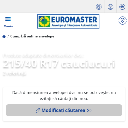
Meniu
Cumpără online anvelope
Produse adaptate dimensiunilor dvs.:
215/40 R17 cauciucuri
2 referinţă
Dacă dimensiunea anvelopei dvs. nu se potrivește, nu
ezitați să căutați din nou.
Modificați căutarea