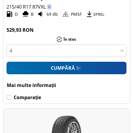
215/40 R17
87
V
XL
Autoturism (2)
D
B
69 db
PMSF
EPREL
SUV (0)
Camionetă (0)
529,93 RON
Rulotă autopropulsată (0)
În stoc
Mai multe opțiuni
CUMPĂRĂ
Mai multe informații
Comparaţie