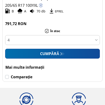
205/65 R17
100
Y
XL
Autoturism (1)
B
A
70 db
EPREL
SUV (0)
Camionetă (0)
791,72 RON
Rulotă autopropulsată (0)
În stoc
Mai multe opțiuni
CUMPĂRĂ
Mai multe informații
Comparaţie