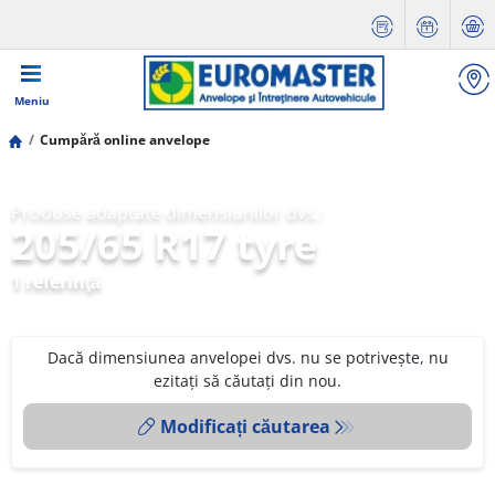
Meniu
Cumpără online anvelope
Produse adaptate dimensiunilor dvs.:
205/65 R17 tyre
1 referinţă
Dacă dimensiunea anvelopei dvs. nu se potrivește, nu
ezitați să căutați din nou.
Modificați căutarea