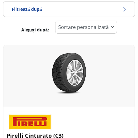
Filtrează după
Alegeți după:
790
Preț
792
Sezon
Toate tipurile (1)
Iarna (0)
Vară (1)
All Season (0)
Tip autovehicul
Pirelli Cinturato (C3)
Toate tipurile (1)