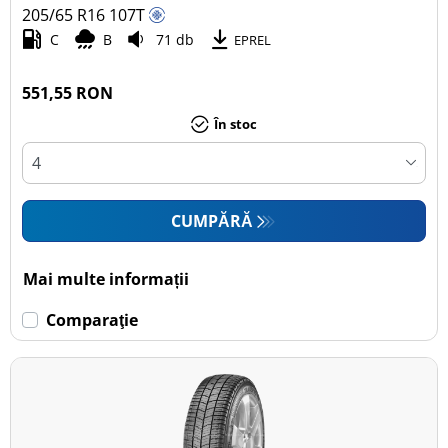
205/65 R16
107
T
C
B
71 db
EPREL
551,55 RON
În stoc
CUMPĂRĂ
Mai multe informații
Comparaţie