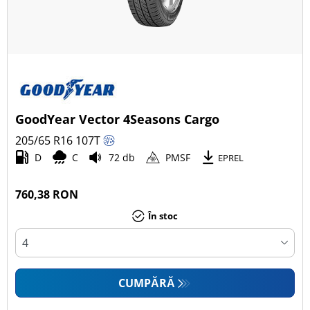
GoodYear Vector 4Seasons Cargo
205/65 R16
107
T
D
C
72 db
PMSF
EPREL
760,38 RON
În stoc
CUMPĂRĂ