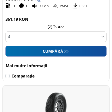
D
C
72 db
PMSF
EPREL
361,19 RON
În stoc
CUMPĂRĂ
Mai multe informații
Comparaţie