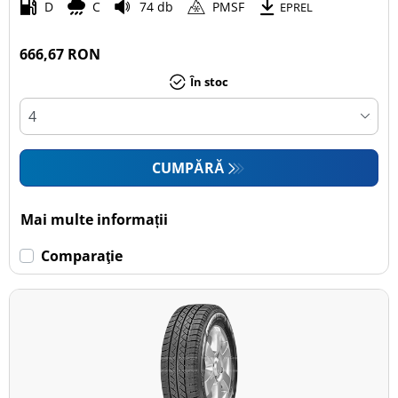
D
C
74 db
PMSF
EPREL
666,67 RON
În stoc
CUMPĂRĂ
Mai multe informații
Comparaţie