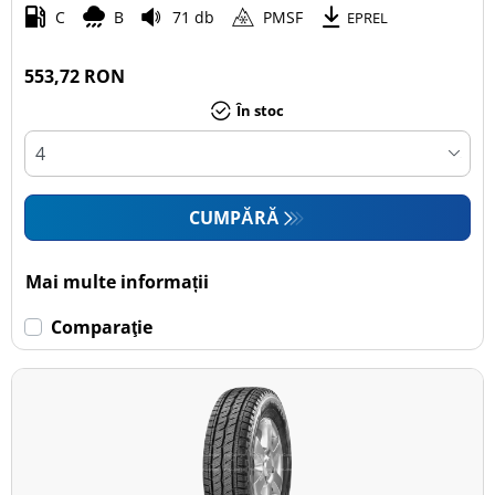
C
B
71 db
PMSF
EPREL
553,72 RON
În stoc
CUMPĂRĂ
Mai multe informații
Comparaţie