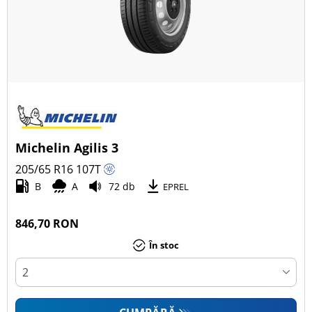
Michelin Agilis 3
205/65 R16
107
T
B
A
72 db
EPREL
846,70 RON
În stoc