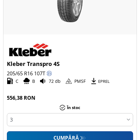
Kleber Transpro 4S
205/65 R16
107
T
C
B
72 db
PMSF
EPREL
556,38 RON
În stoc
CUMPĂRĂ