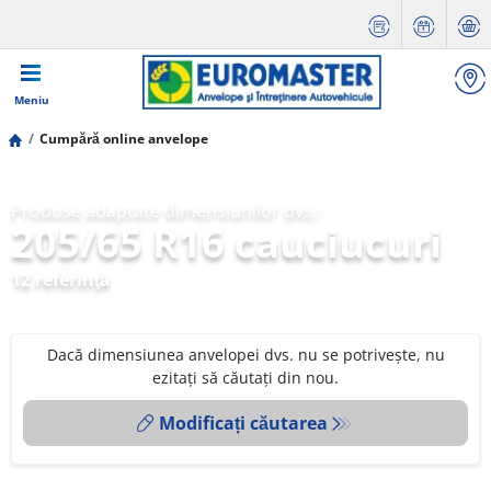
Meniu
Cumpără online anvelope
Produse adaptate dimensiunilor dvs.:
205/65 R16 cauciucuri
12 referinţă
Dacă dimensiunea anvelopei dvs. nu se potrivește, nu
ezitați să căutați din nou.
Modificați căutarea