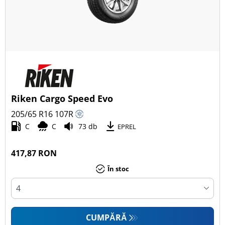
Riken Cargo Speed Evo
205/65 R16
107
R
C
C
73 db
EPREL
417,87 RON
În stoc
CUMPĂRĂ