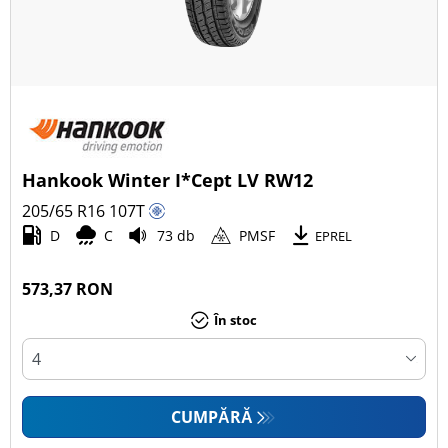
Hankook Winter I*Cept LV RW12
205/65 R16
107
T
D
C
73 db
PMSF
EPREL
573,37 RON
În stoc
CUMPĂRĂ