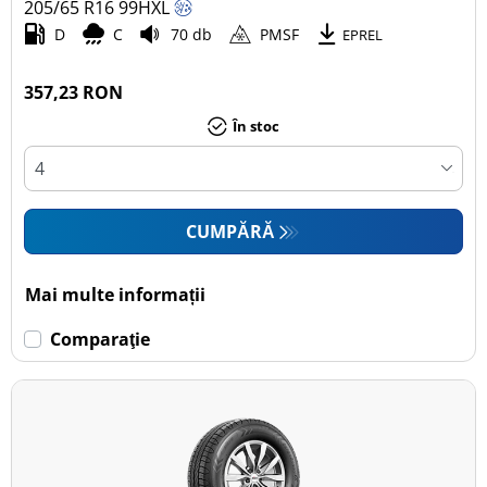
205/65 R16
99
H
XL
D
C
70 db
PMSF
EPREL
357,23 RON
În stoc
CUMPĂRĂ
Mai multe informații
Comparaţie