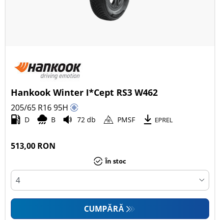
Hankook Winter I*Cept RS3 W462
205/65 R16
95
H
D
B
72 db
PMSF
EPREL
513,00 RON
În stoc
CUMPĂRĂ