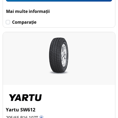
Mai multe informații
Comparaţie
Yartu SW612
205/65 R16
107
T