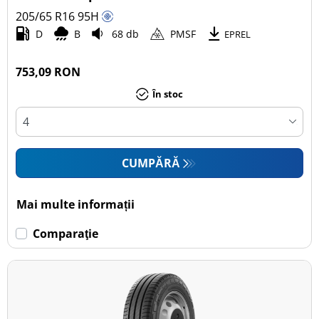
205/65 R16
95
H
Autoturism (3)
D
B
68 db
PMSF
EPREL
SUV (1)
Camionetă (8)
753,09 RON
Rulotă autopropulsată (0)
În stoc
Mai multe opțiuni
CUMPĂRĂ
Mai multe informații
Comparaţie