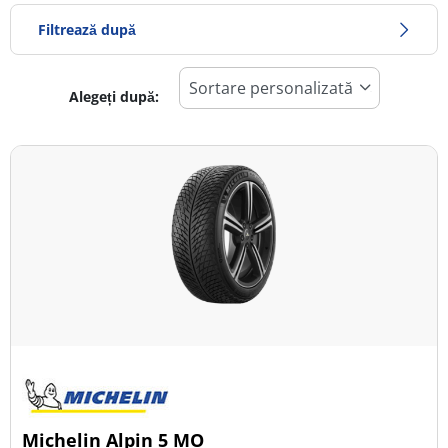
Filtrează după
Alegeți după:
356
Preț
847
Sezon
Toate tipurile (12)
Iarna (5)
Vară (2)
All Season (5)
Tip autovehicul
Michelin Alpin 5 MO
Toate tipurile (12)