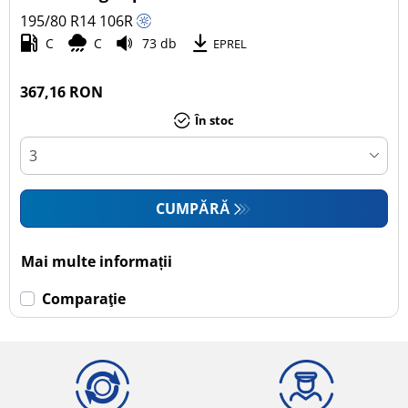
195/80 R14
106
R
Autoturism (0)
C
C
73 db
EPREL
SUV (0)
Camionetă (1)
367,16 RON
Rulotă autopropulsată (0)
În stoc
Mai multe opțiuni
CUMPĂRĂ
Mai multe informații
Comparaţie