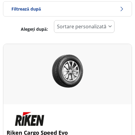
Filtrează după
Alegeți după:
366
Preț
368
Sezon
Toate tipurile (1)
Iarna (0)
Vară (1)
All Season (0)
Tip autovehicul
Riken Cargo Speed Evo
Toate tipurile (1)