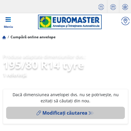
Meniu
Cumpără online anvelope
Produse adaptate dimensiunilor dvs.:
195/80 R14 tyre
1 referinţă
Dacă dimensiunea anvelopei dvs. nu se potrivește, nu
ezitați să căutați din nou.
Modificați căutarea