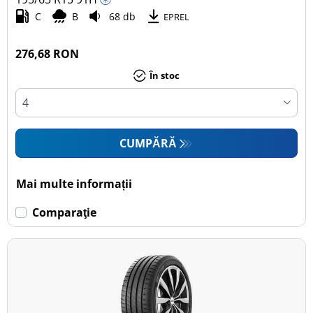
C
B
68 db
EPREL
276,68 RON
În stoc
CUMPĂRĂ
Mai multe informații
Comparaţie