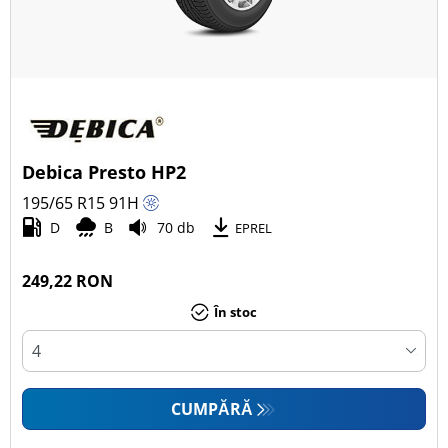
Debica Presto HP2
195/65 R15
91
H
D
B
70 db
EPREL
249,22 RON
În stoc
CUMPĂRĂ