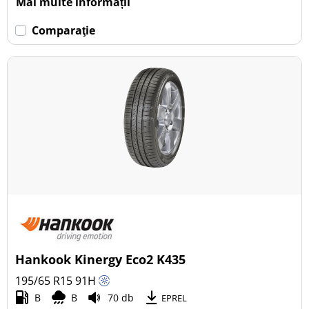
Mai multe informații
Comparaţie
Hankook Kinergy Eco2 K435
195/65 R15
91
H
B
B
70 db
EPREL