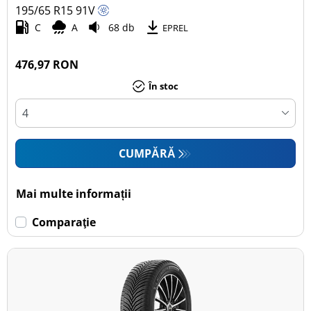
195/65 R15
91
V
C
A
68 db
EPREL
476,97 RON
În stoc
CUMPĂRĂ
Mai multe informații
Comparaţie