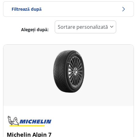
Filtrează după
Alegeți după:
248
Preț
517
Sezon
Toate tipurile (27)
Iarna (11)
Vară (14)
All Season (4)
Tip autovehicul
Michelin Alpin 7
Toate tipurile (27)