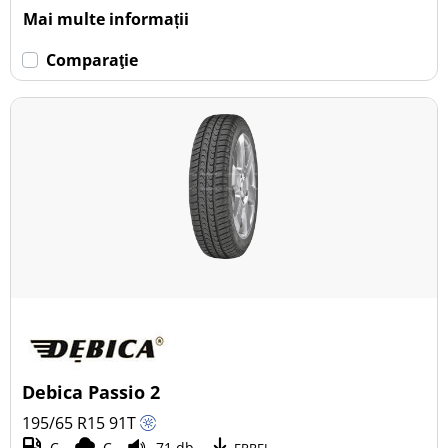
Mai multe informații
Comparaţie
Debica Passio 2
195/65 R15
91
T
C
C
71 db