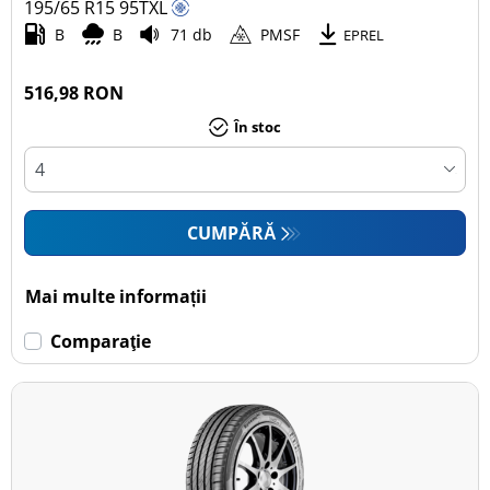
195/65 R15
95
T
XL
B
B
71 db
PMSF
EPREL
516,98 RON
În stoc
CUMPĂRĂ
Mai multe informații
Comparaţie