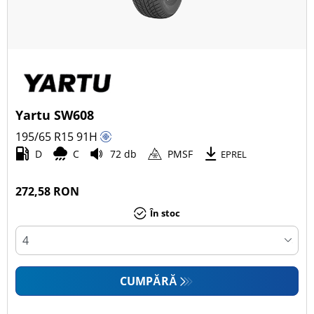
Yartu SW608
195/65 R15
91
H
D
C
72 db
PMSF
EPREL
272,58 RON
În stoc
CUMPĂRĂ