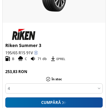
Riken Summer 3
195/65 R15
91
V
B
C
71 db
EPREL
253,83 RON
În stoc
CUMPĂRĂ