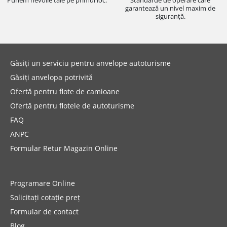
Punem nevoile tale pe primul loc.
Standarde de operare care
garantează un nivel maxim de
siguranță.
Găsiți un serviciu pentru anvelope autoturisme
Găsiți anvelopa potrivită
Ofertă pentru flote de camioane
Ofertă pentru flotele de autoturisme
FAQ
ANPC
Formular Retur Magazin Online
Programare Online
Solicitați cotație preț
Formular de contact
Blog