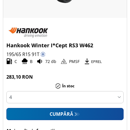
Hankook Winter I*Cept RS3 W462
195/65 R15
91
T
C
B
72 db
PMSF
EPREL
283,10 RON
În stoc
CUMPĂRĂ