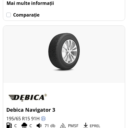
Mai multe informații
Comparaţie
Debica Navigator 3
195/65 R15
91
H
C
C
71 db
PMSF
EPREL