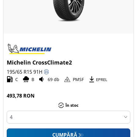
Michelin CrossClimate2
195/65 R15
91
H
C
B
69 db
PMSF
EPREL
493,78 RON
În stoc
CUMPĂRĂ