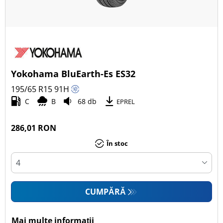
Yokohama BluEarth-Es ES32
195/65 R15
91
H
C
B
68 db
EPREL
286,01 RON
În stoc
CUMPĂRĂ
Mai multe informații