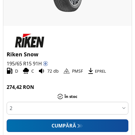
Riken Snow
195/65 R15
91
H
D
C
72 db
PMSF
EPREL
274,42 RON
În stoc
CUMPĂRĂ