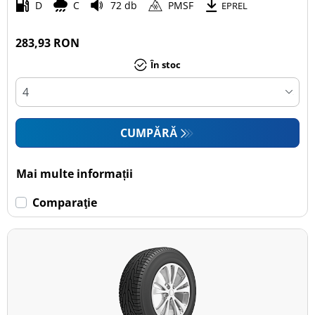
D
C
72 db
PMSF
EPREL
283,93 RON
În stoc
CUMPĂRĂ
Mai multe informații
Comparaţie