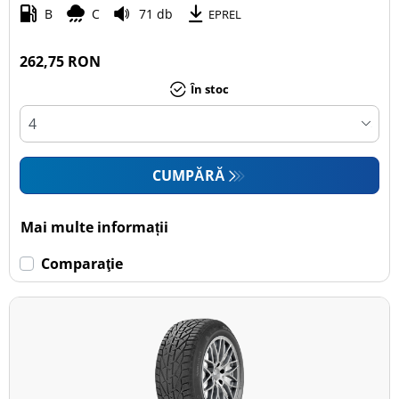
B
C
71 db
EPREL
262,75 RON
În stoc
CUMPĂRĂ
Mai multe informații
Comparaţie