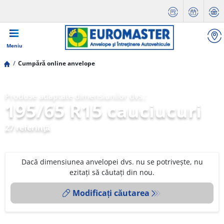
Meniu
Cumpără online anvelope
Produse adaptate dimensiunilor dvs.:
195/65 R15 cauciucuri
27 referinţă
Dacă dimensiunea anvelopei dvs. nu se potrivește, nu
ezitați să căutați din nou.
Modificați căutarea