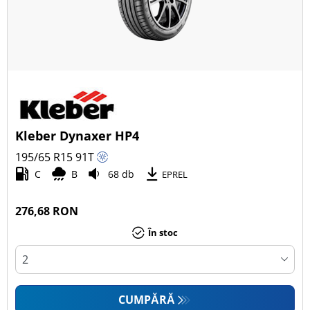
Kleber Dynaxer HP4
195/65 R15
91
T
C
B
68 db
EPREL
276,68 RON
În stoc
CUMPĂRĂ