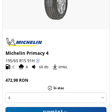
Michelin Primacy 4
195/65 R15
91
H
C
A
68 db
EPREL
472,98 RON
În stoc