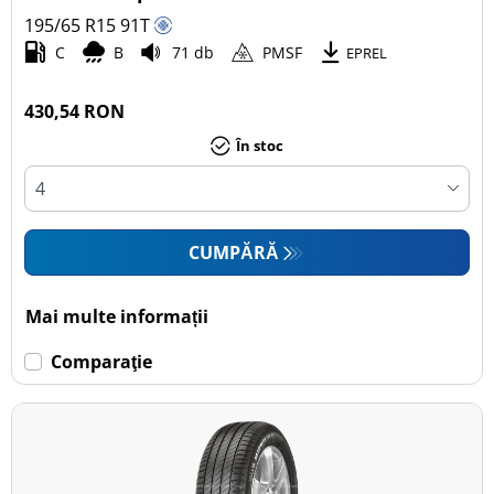
195/65 R15
91
T
Autoturism (27)
C
B
71 db
PMSF
EPREL
SUV (0)
Camionetă (0)
430,54 RON
Rulotă autopropulsată (0)
În stoc
Mai multe opțiuni
CUMPĂRĂ
Mai multe informații
Comparaţie