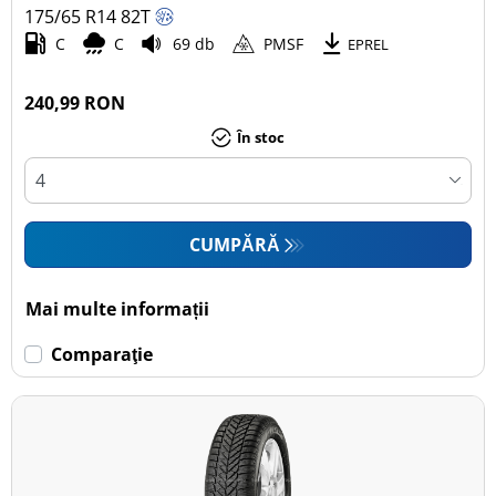
175/65 R14
82
T
C
C
69 db
PMSF
EPREL
240,99 RON
În stoc
CUMPĂRĂ
Mai multe informații
Comparaţie