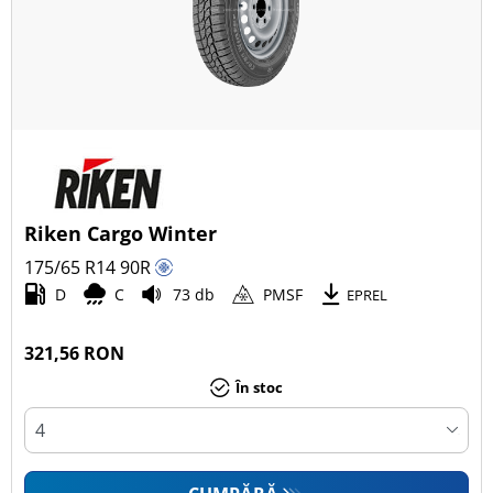
Riken Cargo Winter
175/65 R14
90
R
D
C
73 db
PMSF
EPREL
321,56 RON
În stoc