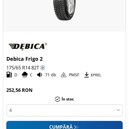
Debica Frigo 2
175/65 R14
82
T
D
C
71 db
PMSF
EPREL
252,56 RON
În stoc
CUMPĂRĂ