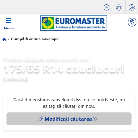
Meniu
Cumpără online anvelope
Produse adaptate dimensiunilor dvs.:
175/65 R14 cauciucuri
5 referinţă
Dacă dimensiunea anvelopei dvs. nu se potrivește, nu
ezitați să căutați din nou.
Modificați căutarea