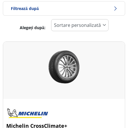
Filtrează după
Alegeți după:
239
Preț
437
Sezon
Toate tipurile (5)
Iarna (3)
Vară (1)
All Season (3)
Tip autovehicul
Michelin CrossClimate+
Toate tipurile (5)