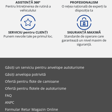
ASISTENȚĂ 360°
PROFESIONALISM
Pentru întreținerea de rutină a
O rețea națională de experți la
vehiculului
dispoziția ta
SERVICIU pentru CLIENȚI
SIGURANȚĂ MAXIMĂ
Punem nevoile tale pe primul loc.
Standarde de operare care
garantează un nivel maxim de
siguranță.
Găsiți un serviciu pentru anvelope autoturisme
Găsiți anvelopa potrivită
Ofertă pentru flote de camioane
Ofertă pentru flotele de autoturisme
FAQ
ANPC
Formular Retur Magazin Online