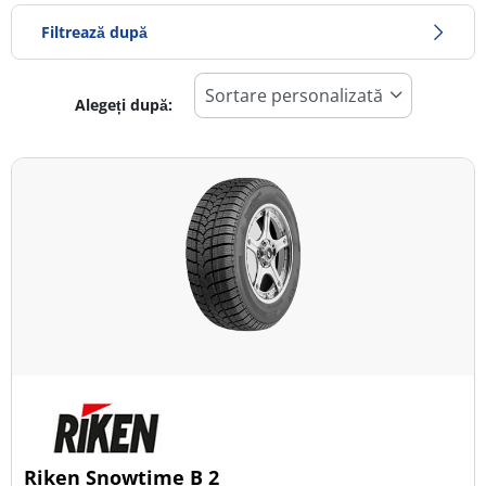
Filtrează după
Alegeți după:
165
Preț
251
Sezon
Toate tipurile (3)
Iarna (2)
Vară (0)
All Season (1)
Tip autovehicul
Riken Snowtime B 2
Toate tipurile (3)