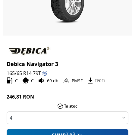
Debica Navigator 3
165/65 R14
79
T
C
C
69 db
PMSF
EPREL
246,81 RON
În stoc