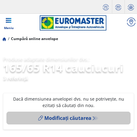
Meniu
Cumpără online anvelope
Produse adaptate dimensiunilor dvs.:
165/65 R14 cauciucuri
3 referinţă
Dacă dimensiunea anvelopei dvs. nu se potrivește, nu
ezitați să căutați din nou.
Modificați căutarea