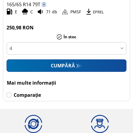
165/65 R14
79
T
E
C
71 db
PMSF
EPREL
250,98 RON
În stoc
CUMPĂRĂ
Mai multe informații
Comparaţie