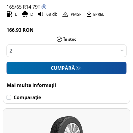
165/65 R14
79
T
Autoturism (3)
E
D
68 db
PMSF
EPREL
SUV (0)
Camionetă (0)
166,93 RON
Rulotă autopropulsată (0)
În stoc
Mai multe opțiuni
CUMPĂRĂ
Mai multe informații
Comparaţie