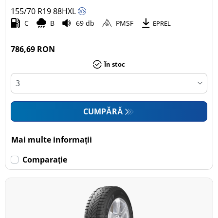
155/70 R19
88
H
XL
Autoturism (5)
C
B
69 db
PMSF
EPREL
SUV (0)
Camionetă (0)
786,69 RON
Rulotă autopropulsată (0)
În stoc
Mai multe opțiuni
CUMPĂRĂ
Mai multe informații
Comparaţie