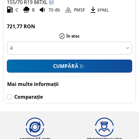
155/70 R19
88
T
XL
C
B
70 db
PMSF
EPREL
721,77 RON
În stoc
CUMPĂRĂ
Mai multe informații
Comparaţie