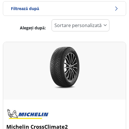
Filtrează după
Alegeți după:
578
Preț
800
Sezon
Toate tipurile (5)
Iarna (4)
Vară (1)
All Season (2)
Tip autovehicul
Michelin CrossClimate2
Toate tipurile (5)