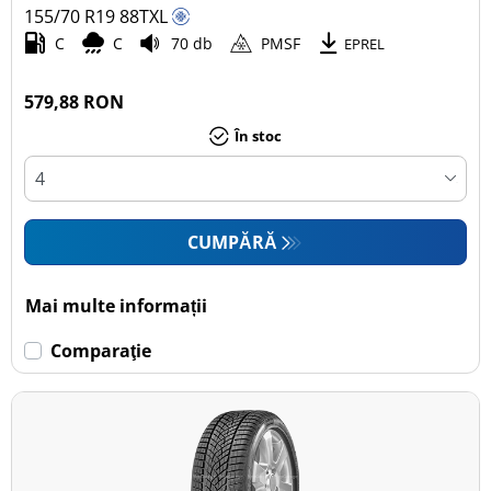
155/70 R19
88
T
XL
C
C
70 db
PMSF
EPREL
579,88 RON
În stoc
CUMPĂRĂ
Mai multe informații
Comparaţie