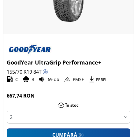
GoodYear UltraGrip Performance+
155/70 R19
84
T
C
B
69 db
PMSF
EPREL
667,74 RON
În stoc
CUMPĂRĂ