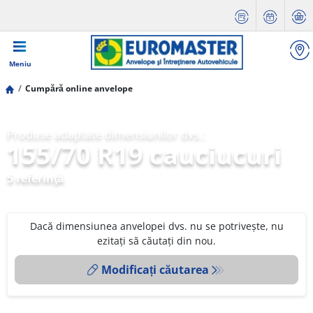
Meniu
Cumpără online anvelope
Produse adaptate dimensiunilor dvs.:
155/70 R19 cauciucuri
5 referinţă
Dacă dimensiunea anvelopei dvs. nu se potrivește, nu
ezitați să căutați din nou.
Modificați căutarea