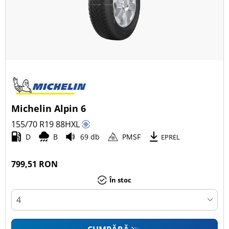
Michelin Alpin 6
155/70 R19
88
H
XL
D
B
69 db
PMSF
EPREL
799,51 RON
În stoc