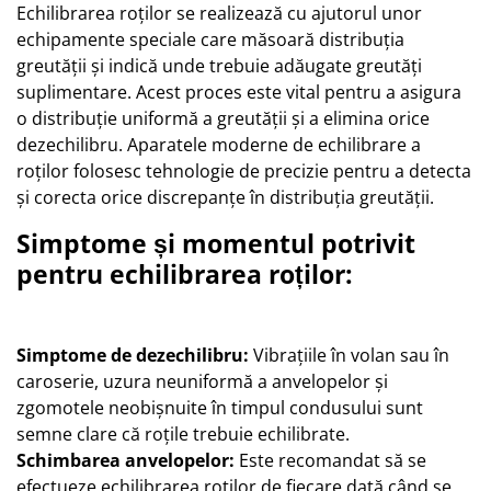
Echilibrarea roților se realizează cu ajutorul unor
echipamente speciale care măsoară distribuția
greutății și indică unde trebuie adăugate greutăți
suplimentare. Acest proces este vital pentru a asigura
o distribuție uniformă a greutății și a elimina orice
dezechilibru. Aparatele moderne de echilibrare a
roților folosesc tehnologie de precizie pentru a detecta
și corecta orice discrepanțe în distribuția greutății.
Simptome și momentul potrivit
pentru echilibrarea roților:
Simptome de dezechilibru:
Vibrațiile în volan sau în
caroserie, uzura neuniformă a anvelopelor și
zgomotele neobișnuite în timpul condusului sunt
semne clare că roțile trebuie echilibrate.
Schimbarea anvelopelor:
Este recomandat să se
efectueze echilibrarea roților de fiecare dată când se