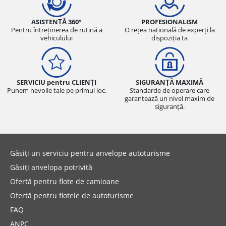
ASISTENȚĂ 360°
PROFESIONALISM
Pentru întreținerea de rutină a
O rețea națională de experți la
vehiculului
dispoziția ta
SERVICIU pentru CLIENȚI
SIGURANȚĂ MAXIMĂ
Punem nevoile tale pe primul loc.
Standarde de operare care
garantează un nivel maxim de
siguranță.
Găsiți un serviciu pentru anvelope autoturisme
Găsiți anvelopa potrivită
Ofertă pentru flote de camioane
Ofertă pentru flotele de autoturisme
FAQ
ANPC