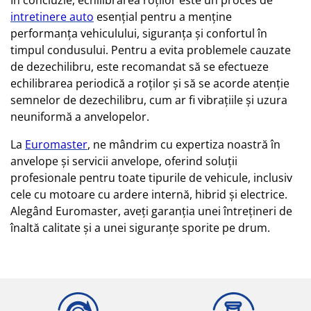
În concluzie, echilibrarea roților este un proces de
intretinere auto
esențial pentru a menține
performanța vehiculului, siguranța și confortul în
timpul condusului. Pentru a evita problemele cauzate
de dezechilibru, este recomandat să se efectueze
echilibrarea periodică a roților și să se acorde atenție
semnelor de dezechilibru, cum ar fi vibrațiile și uzura
neuniformă a anvelopelor.
La
Euromaster
, ne mândrim cu expertiza noastră în
anvelope și servicii anvelope, oferind soluții
profesionale pentru toate tipurile de vehicule, inclusiv
cele cu motoare cu ardere internă, hibrid și electrice.
Alegând Euromaster, aveți garanția unei întrețineri de
înaltă calitate și a unei siguranțe sporite pe drum.