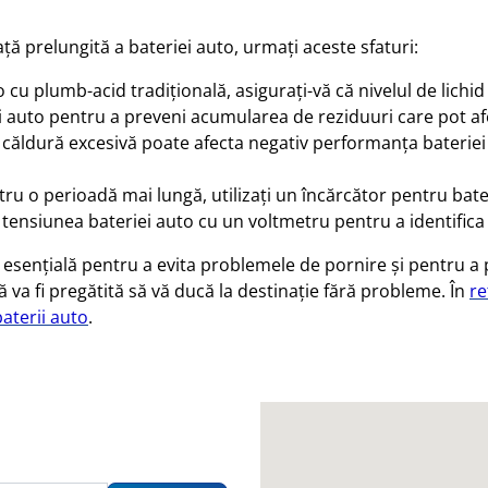
ță prelungită a bateriei auto, urmați aceste sfaturi:
to cu plumb-acid tradițională, asigurați-vă că nivelul de lichi
i auto pentru a preveni acumularea de reziduuri care pot af
 căldură excesivă poate afecta negativ performanța bateriei 
tru o perioadă mai lungă, utilizați un încărcător pentru bat
ic tensiunea bateriei auto cu un voltmetru pentru a identific
e esențială pentru a evita problemele de pornire și pentru a
 va fi pregătită să vă ducă la destinație fără probleme. În
re
baterii auto
.