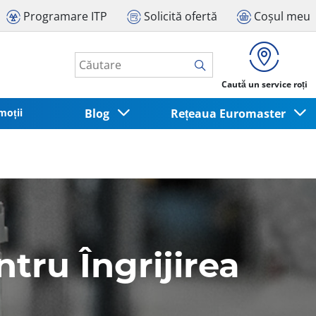
Programare ITP
Solicită ofertă
Coșul meu
Caută un service roți
moții
Blog
Rețeaua Euromaster
tru Îngrijirea