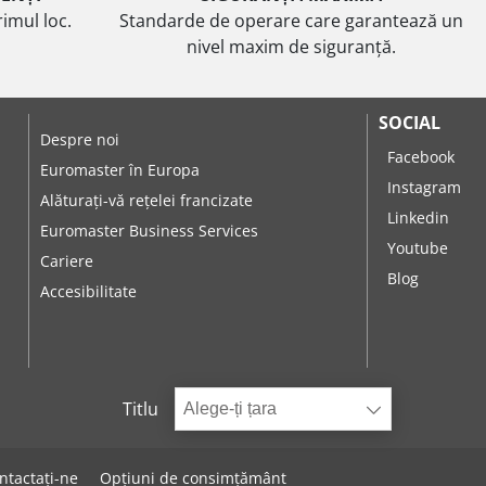
imul loc.
Standarde de operare care garantează un
nivel maxim de siguranță.
SOCIAL
Despre noi
Facebook
Euromaster în Europa
Instagram
Alăturați-vă rețelei francizate
Linkedin
Euromaster Business Services
Youtube
Cariere
Blog
Accesibilitate
Titlu
Alege-ți țara
ntactați-ne
Opțiuni de consimțământ