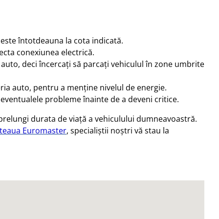
d este întotdeauna la cota indicată.
ecta conexiunea electrică.
auto, deci încercați să parcați vehiculul în zone umbrite
eria auto, pentru a menține nivelul de energie.
a eventualele probleme înainte de a deveni critice.
 prelungi durata de viață a vehiculului dumneavoastră.
teaua Euromaster
, specialiștii noștri vă stau la