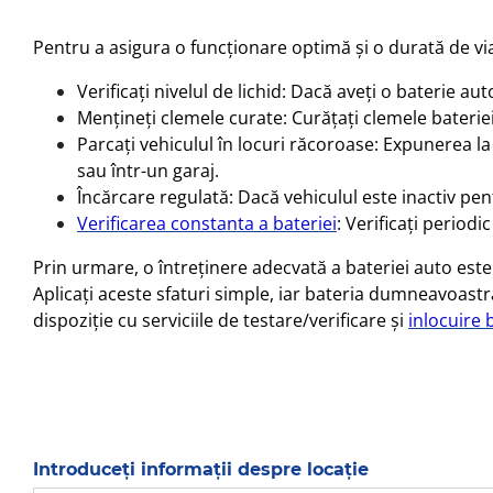
Pentru a asigura o funcționare optimă și o durată de via
Verificați nivelul de lichid: Dacă aveți o baterie au
Mențineți clemele curate: Curățați clemele baterie
Parcați vehiculul în locuri răcoroase: Expunerea la
sau într-un garaj.
Încărcare regulată: Dacă vehiculul este inactiv pen
Verificarea constanta a bateriei
: Verificați period
Prin urmare, o întreținere adecvată a bateriei auto est
Aplicați aceste sfaturi simple, iar bateria dumneavoastră
dispoziție cu serviciile de testare/verificare și
inlocuire 
Introduceți informații despre locație