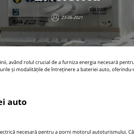
23-06-2021
nii, având rolul crucial de a furniza energia necesară pentr
purile și modalitățile de întreținere a bateriei auto, oferindu
ei auto
lectrică necesară pentru a porni motorul autoturismului. Câ