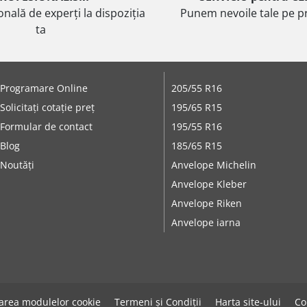
onală de experți la dispoziția
Punem nevoile tale pe pr
ta
Programare Online
205/55 R16
Solicitați cotație preț
195/65 R15
Formular de contact
195/55 R16
Blog
185/65 R15
Noutăți
Anvelope Michelin
Anvelope Kleber
Anvelope Riken
Anvelope iarna
zarea modulelor cookie
Termeni și Condiții
Harta site-ului
Co