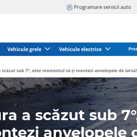
Programare servicii auto
Vehicule grele
Vehicule electrice
Pro
 scăzut sub 7°, este momentul să-ți montezi anvelopele de iarnă
a a scăzut sub 7
ntezi anvelopele 