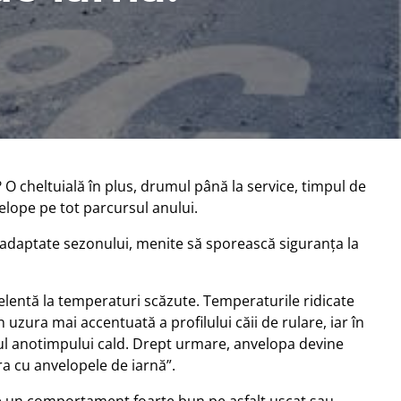
O cheltuială în plus, drumul până la service, timpul de
elope pe tot parcursul anului.
ci adaptate sezonului, menite să sporească siguranţa la
elentă la temperaturi scăzute. Temperaturile ridicate
uzura mai accentuată a profilului căii de rulare, iar în
mpul anotimpului cald. Drept urmare, anvelopa devine
a cu anvelopele de iarnă”.
Are un comportament foarte bun pe asfalt uscat sau