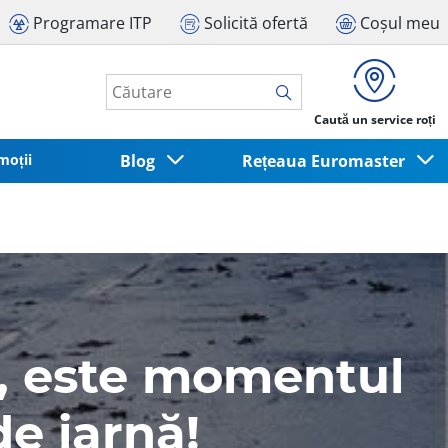
Programare ITP
Solicită ofertă
Coșul meu
Caută un service roți
moții
Blog
Rețeaua Euromaster
!
°, este momentul
de iarnă!