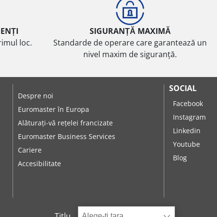
IENȚI
SIGURANȚĂ MAXIMĂ
imul loc.
Standarde de operare care garantează un
nivel maxim de siguranță.
SOCIAL
Despre noi
Facebook
Euromaster în Europa
Instagram
Alăturați-vă rețelei francizate
Linkedin
Euromaster Business Services
Youtube
Cariere
Blog
Accesibilitate
Titlu
Alege-ți țara