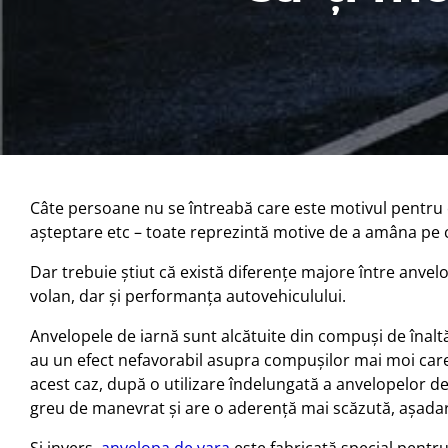
Câte persoane nu se întreabă care este motivul pentru ca
aşteptare etc – toate reprezintă motive de a amâna pe c
Dar trebuie ştiut că există diferenţe majore între anvelo
volan, dar şi performanţa autovehiculului.
Anvelopele de iarnă sunt alcătuite din compuși de înalt
au un efect nefavorabil asupra compușilor mai moi care al
acest caz, după o utilizare îndelungată a anvelopelor d
greu de manevrat și are o aderență mai scăzută, așada
Și invers,
anvelopa de vara
este fabricată special pentru