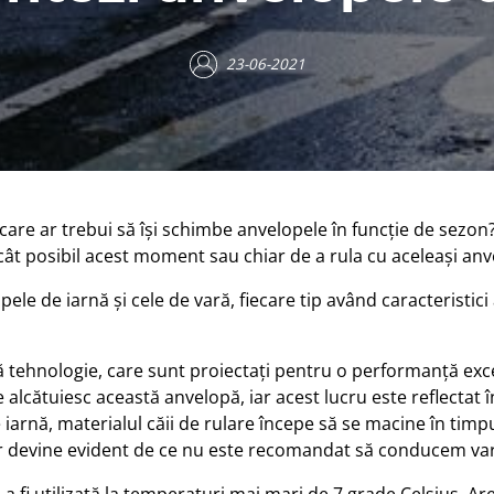
23-06-2021
re ar trebui să îşi schimbe anvelopele în funcţie de sezon? 
ât posibil acest moment sau chiar de a rula cu aceleaşi anv
pele de iarnă şi cele de vară, fiecare tip având caracteristi
ă tehnologie, care sunt proiectați pentru o performanță exc
cătuiesc această anvelopă, iar acest lucru este reflectat în 
e iarnă, materialul căii de rulare începe să se macine în ti
r devine evident de ce nu este recomandat să conducem var
 a fi utilizată la temperaturi mai mari de 7 grade Celsius. 