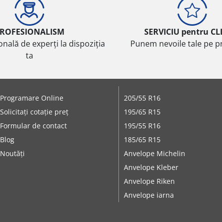
ROFESIONALISM
SERVICIU pentru CL
onală de experți la dispoziția
Punem nevoile tale pe pr
ta
Programare Online
205/55 R16
Solicitați cotație preț
195/65 R15
Formular de contact
195/55 R16
Blog
185/65 R15
Noutăți
Anvelope Michelin
Anvelope Kleber
Anvelope Riken
Anvelope iarna