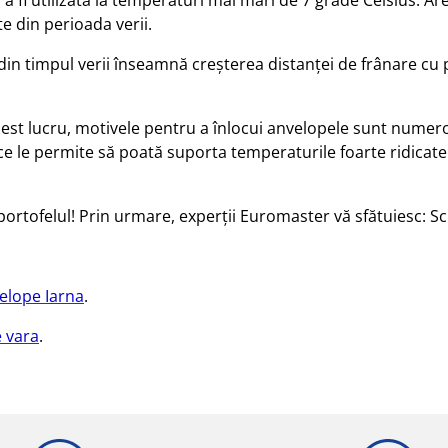
te din perioada verii.
 din timpul verii înseamnă creşterea distanţei de frânare cu
est lucru, motivele pentru a înlocui anvelopele sunt numer
 le permite să poată suporta temperaturile foarte ridicate atâ
portofelul! Prin urmare, experţii Euromaster vă sfătuiesc: S
elope Iarna
.
e vara
.