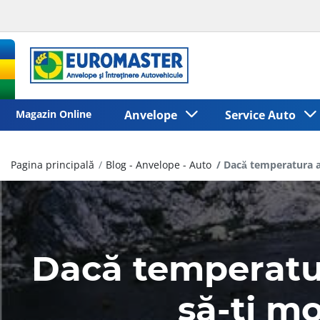
Magazin Online
Anvelope
Service Auto
Pagina principală
Blog - Anvelope - Auto
Dacă temperatura a
Dacă temperatur
să-ți mo