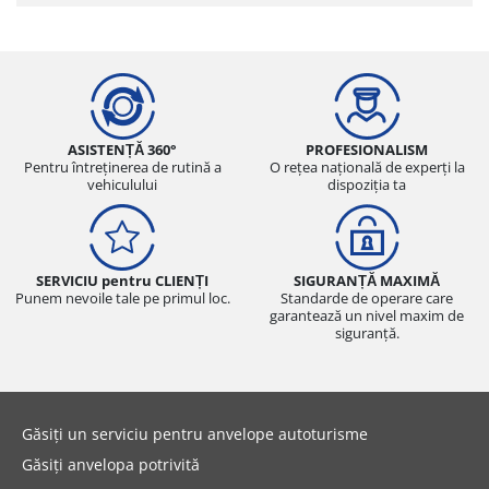
ASISTENȚĂ 360°
PROFESIONALISM
Pentru întreținerea de rutină a
O rețea națională de experți la
vehiculului
dispoziția ta
SERVICIU pentru CLIENȚI
SIGURANȚĂ MAXIMĂ
Punem nevoile tale pe primul loc.
Standarde de operare care
garantează un nivel maxim de
siguranță.
Găsiți un serviciu pentru anvelope autoturisme
Găsiți anvelopa potrivită