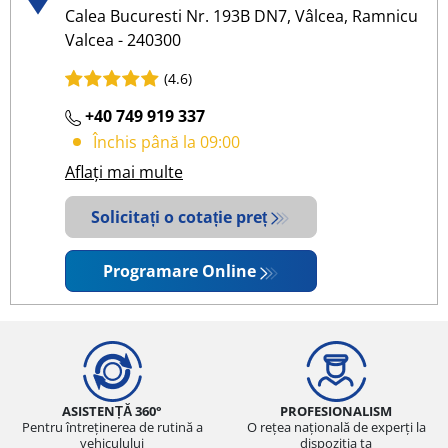
Calea Bucuresti Nr. 193B DN7, Vâlcea, Ramnicu
Valcea - 240300
(4.6)
+40 749 919 337
Închis până la 09:00
Aflați mai multe
Solicitați o cotație preț
Programare Online
ASISTENȚĂ 360°
PROFESIONALISM
Pentru întreținerea de rutină a
O rețea națională de experți la
vehiculului
dispoziția ta