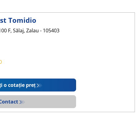
st Tomidio
100 F, Sălaj, Zalau - 105403
0
ți o cotație preț
Contact