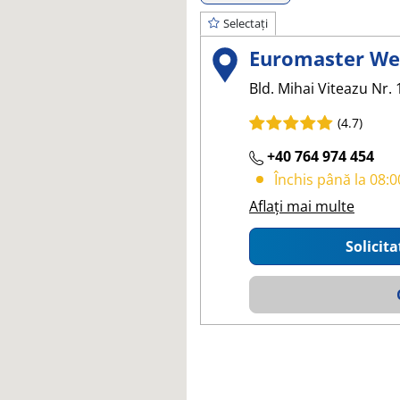
Selectați
Euromaster We
Bld. Mihai Viteazu Nr. 
(4.7)
+40 764 974 454
Închis până la 08:0
Aflați mai multe
Solicita