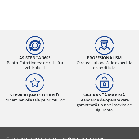
ASISTENȚĂ 360°
PROFESIONALISM
Pentru întreținerea de rutină a
O rețea națională de experți la
vehiculului
dispoziția ta
SERVICIU pentru CLIENȚI
SIGURANȚĂ MAXIMĂ
Punem nevoile tale pe primul loc.
Standarde de operare care
garantează un nivel maxim de
siguranță.
Găsiți un serviciu pentru anvelope autoturisme