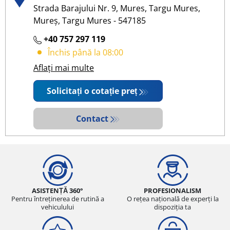
Strada Barajului Nr. 9, Mures, Targu Mures,
Mureș, Targu Mures - 547185
+40 757 297 119
Închis până la 08:00
Aflați mai multe
Solicitați o cotație preț
Contact
ASISTENȚĂ 360°
PROFESIONALISM
Pentru întreținerea de rutină a
O rețea națională de experți la
vehiculului
dispoziția ta