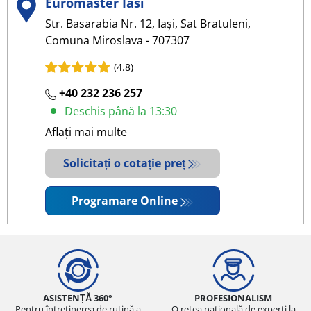
Euromaster Iasi
Str. Basarabia Nr. 12, Iași, Sat Bratuleni,
Comuna Miroslava - 707307
(4.8)
+40 232 236 257
Deschis până la 13:30
Aflați mai multe
Solicitați o cotație preț
Programare Online
ASISTENȚĂ 360°
PROFESIONALISM
Pentru întreținerea de rutină a
O rețea națională de experți la