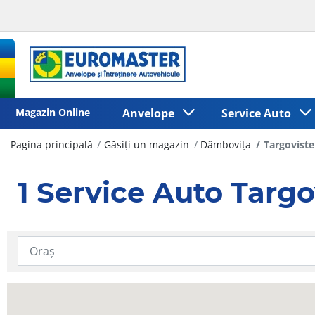
Magazin Online
Anvelope
Service Auto
Pagina principală
Găsiți un magazin
Dâmbovița
Targoviste
1 Service Auto Targo
Introduceți informații despre locație