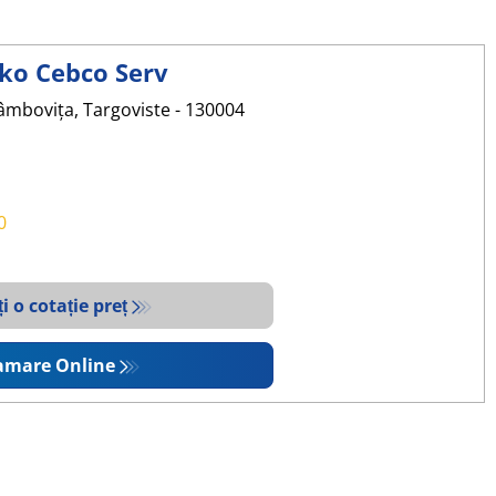
ko Cebco Serv
Dâmbovița, Targoviste - 130004
0
ți o cotație preț
amare Online