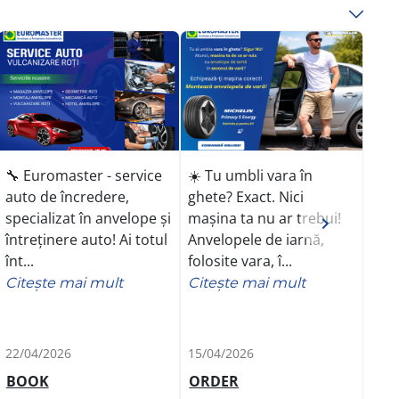
🔧 Euromaster - service
☀️ Tu umbli vara în
⚡️ 
auto de încredere,
ghete? Exact. Nici
anv
specializat în anvelope și
mașina ta nu ar trebui!
MIC
întreținere auto! Ai totul
Anvelopele de iarnă,
Ene
înt...
folosite vara, î...
pre
ta!...
Citeşte mai mult
Citeşte mai mult
Cit
22/04/2026
15/04/2026
08/0
BOOK
ORDER
OR