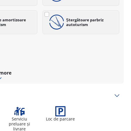
re amortizoare
Ștergătoare parbriz
ism
autoturism
 more
Serviciu
Loc de parcare
preluare și
livrare