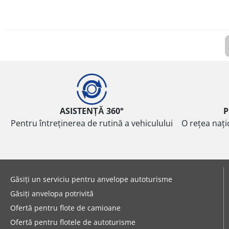
ASISTENȚĂ 360°
P
Pentru întreținerea de rutină a vehiculului
O rețea nați
Găsiți un serviciu pentru anvelope autoturisme
Găsiți anvelopa potrivită
Ofertă pentru flote de camioane
Ofertă pentru flotele de autoturisme