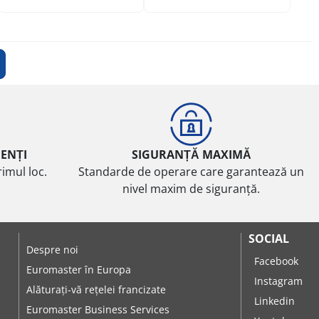
IENȚI
SIGURANȚĂ MAXIMĂ
imul loc.
Standarde de operare care garantează un
nivel maxim de siguranță.
SOCIAL
Despre noi
Facebook
Euromaster în Europa
Instagram
Alăturați-vă rețelei francizate
Linkedin
Euromaster Business Services