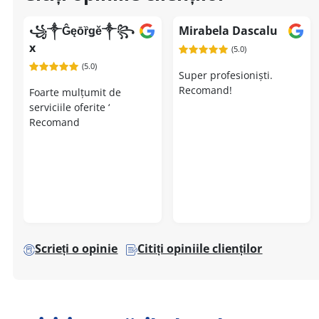
꧁༒Ĝęōȑǥě༒꧂
Mirabela Dascalu
x
(5.0)
(5.0)
Super profesioniști.
Recomand!
Foarte mulțumit de
serviciile oferite ‘
Recomand
Scrieți o opinie
Citiți opiniile clienților