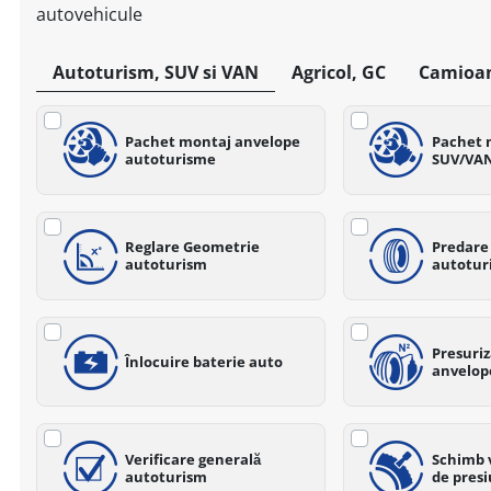
autovehicule
Autoturism, SUV si VAN
Agricol, GC
Camioa
Pachet montaj anvelope
Pachet 
autoturisme
SUV/VA
Reglare Geometrie
Predare
autoturism
autotur
Presuriz
Înlocuire baterie auto
anvelop
Verificare generală
Schimb 
autoturism
de pres