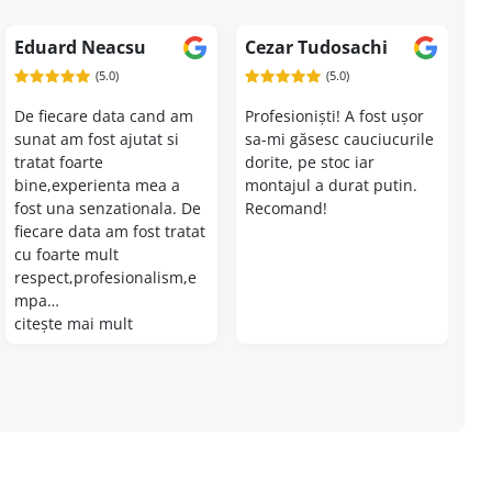
Eduard Neacsu
Cezar Tudosachi
(5.0)
(5.0)
De fiecare data cand am
Profesioniști! A fost ușor
sunat am fost ajutat si
sa-mi găsesc cauciucurile
tratat foarte
dorite, pe stoc iar
bine,experienta mea a
montajul a durat putin.
fost una senzationala. De
Recomand!
fiecare data am fost tratat
cu foarte mult
respect,profesionalism,e
mpa…
citește mai mult