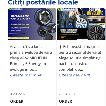
Citiți postările locale
Ai aflat că s-a lansat
☀️ Echipează-ți mașina
prima anvelopă de vară
pentru sezonul de vară!
clasa AAA? MICHELIN
Alege soluția simplă: 👉
Primacy 5 Energy - o
pachetul nostru
evoluție impo...
complet, do...
Citeşte mai mult
Citeşte mai mult
06/05/2026
29/04/2026
ORDER
ORDER