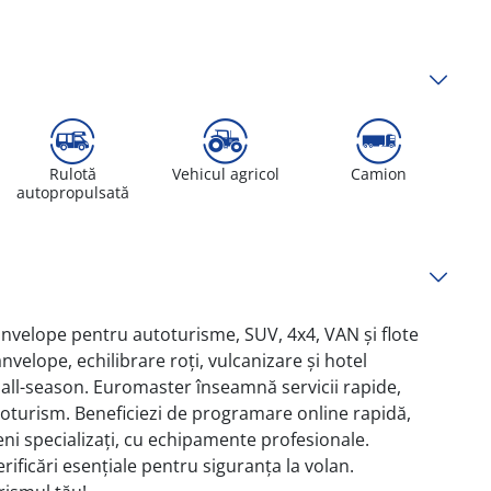
Rulotă
Vehicul agricol
Camion
autopropulsată
n anvelope pentru autoturisme, SUV, 4x4, VAN și flote
elope, echilibrare roți, vulcanizare și hotel
 all-season. Euromaster înseamnă servicii rapide,
toturism. Beneficiezi de programare online rapidă,
ieni specializați, cu echipamente profesionale.
rificări esențiale pentru siguranța la volan.