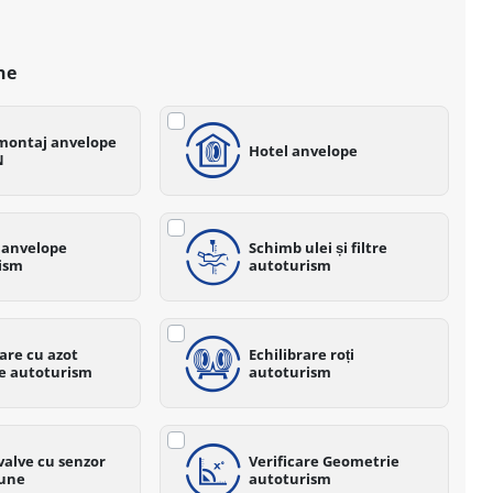
ne
montaj anvelope
Hotel anvelope
N
 anvelope
Schimb ulei și filtre
ism
autoturism
are cu azot
Echilibrare roți
e autoturism
autoturism
valve cu senzor
Verificare Geometrie
iune
autoturism