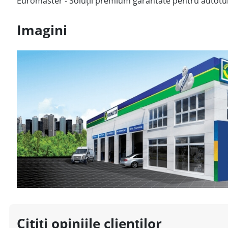
Euromaster - Soluții premium garantate pentru autotu
Imagini
Citiți opiniile clienților