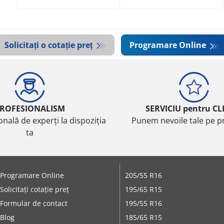
Item
1
of
Solicitați o cotație preț
Programare Online
10
ROFESIONALISM
SERVICIU pentru CL
onală de experți la dispoziția
Punem nevoile tale pe pr
ta
Programare Online
205/55 R16
Solicitați cotație preț
195/65 R15
Formular de contact
195/55 R16
Blog
185/65 R15