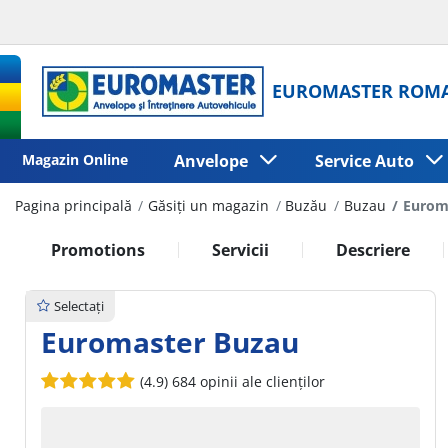
EUROMASTER ROM
Magazin Online
Anvelope
Service Auto
Pagina principală
Găsiți un magazin
Buzău
Buzau
Eurom
Promotions
Servicii
Descriere
Selectați
Euromaster Buzau
(4.9)
684 opinii ale clienților