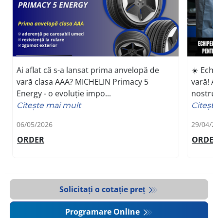
Ai aflat că s-a lansat prima anvelopă de
☀️ Echi
vară clasa AAA? MICHELIN Primacy 5
vară! A
Energy - o evoluție impo...
nostru 
Citeşte mai mult
Citeşt
06/05/2026
29/04/2
ORDER
ORDE
Solicitați o cotație preț
Programare Online