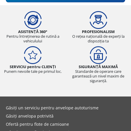
ASISTENȚĂ 360°
PROFESIONALISM
Pentru întreținerea de rutină a
O rețea națională de experți la
vehiculului
dispoziția ta
SERVICIU pentru CLIENȚI
SIGURANȚĂ MAXIMĂ
Punem nevoile tale pe primul loc.
Standarde de operare care
garantează un nivel maxim de
siguranță.
Găsiți un serviciu pentru anvelope autoturisme
Găsiți anvelopa potrivită
Ofertă pentru flote de camioane