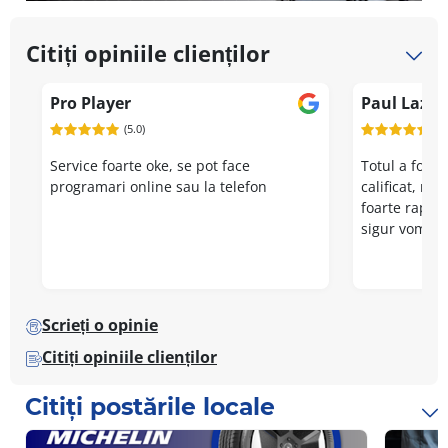
Citiți opiniile clienților
Pro Player
Paul Lazu
(5.0)
(5.
Service foarte oke, se pot face
Totul a fost 
programari online sau la telefon
calificat, mo
foarte rapid
sigur vom ma
Scrieți o opinie
Citiți opiniile clienților
Citiți postările locale