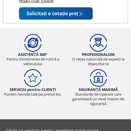
Aflați mai multe
Solicitați o cotație preț
ASISTENȚĂ 360°
PROFESIONALISM
Pentru întreținerea de rutină a
O rețea națională de experți la
vehiculului
dispoziția ta
SERVICIU pentru CLIENȚI
SIGURANȚĂ MAXIMĂ
Punem nevoile tale pe primul loc.
Standarde de operare care
garantează un nivel maxim de
siguranță.
Găsiți un serviciu pentru anvelope autoturisme