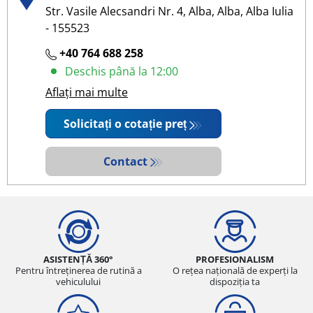
Str. Vasile Alecsandri Nr. 4, Alba, Alba, Alba Iulia
- 155523
+40 764 688 258
Deschis până la 12:00
Aflați mai multe
Solicitați o cotație preț
Contact
ASISTENȚĂ 360°
PROFESIONALISM
Pentru întreținerea de rutină a
O rețea națională de experți la
vehiculului
dispoziția ta