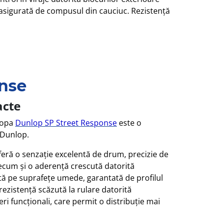
asigurată de compusul din cauciuc. Rezistență
nse
acte
lopa
Dunlop SP Street Response
este o
 Dunlop.
feră o senzație excelentă de drum, precizie de
precum și o aderență crescută datorită
tă pe suprafețe umede, garantată de profilul
ezistență scăzută la rulare datorită
i funcționali, care permit o distribuție mai