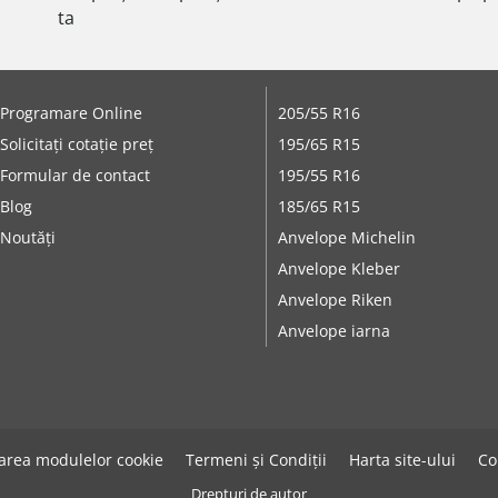
ta
Programare Online
205/55 R16
Solicitați cotație preț
195/65 R15
Formular de contact
195/55 R16
Blog
185/65 R15
Noutăți
Anvelope Michelin
Anvelope Kleber
Anvelope Riken
Anvelope iarna
zarea modulelor cookie
Termeni și Condiții
Harta site-ului
Co
Drepturi de autor