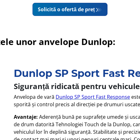
Solicită o ofertă de preț
ele unor anvelope Dunlop:
Dunlop SP Sport Fast R
Siguranță ridicată pentru vehicul
Anvelopa de vară
Dunlop SP Sport Fast Response
este
sporită și control precis al direcției pe drumuri usca
Avantaje:
Aderență bună pe suprafețe umede și uscat
de drum datorită Tehnologiei Touch de la Dunlop, car
vehiculul lor în deplină siguranță. Stabilitate și prec
de contact mai mari și unori nervuri centrale mari. Con