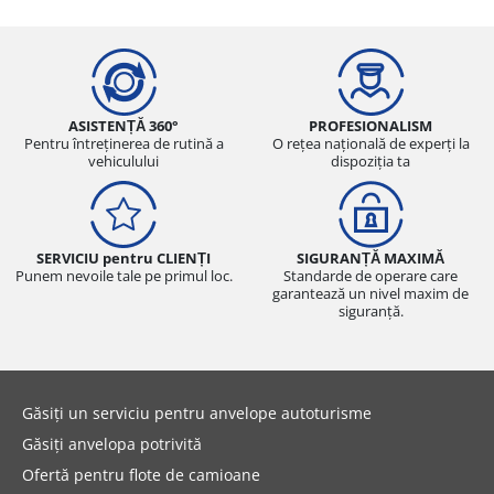
ASISTENȚĂ 360°
PROFESIONALISM
Pentru întreținerea de rutină a
O rețea națională de experți la
vehiculului
dispoziția ta
SERVICIU pentru CLIENȚI
SIGURANȚĂ MAXIMĂ
Punem nevoile tale pe primul loc.
Standarde de operare care
garantează un nivel maxim de
siguranță.
Găsiți un serviciu pentru anvelope autoturisme
Găsiți anvelopa potrivită
Ofertă pentru flote de camioane