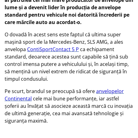
al patrulea cel mai mare producător de anvelope din
lume și a devenit lider în producția de anvelope
standard pentru vehicule noi datorită încrederii pe
care mărcile auto au acordat-o.
O dovadă în acest sens este faptul că ultima super
mașină sport de la Mercedes-Benz, SLS AMG, a ales
anvelopa
ContiSportContact 5 P
ca echipament
standard, deoarece acestea sunt capabile să țină sub
control imensa putere a vehiculului și, în același timp,
să mențină un nivel extrem de ridicat de siguranță în
timpul condusului.
Pe scurt, brandul se preocupă să ofere
anvelopelor
Continental
cele mai bune performanțe, iar astfel
șoferii au învățat să asocieze această marcă cu inovația
de ultimă generație, cea mai avansată tehnologie și
siguranța maximă.