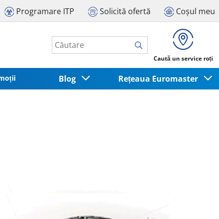
Programare ITP
Solicită ofertă
Coșul meu
Caută un service roți
moții
Blog
Rețeaua Euromaster