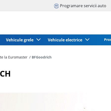
Programare servicii auto
Vehicule grele
Vehicule electrice
Pro
te la Euromaster
BFGoodrich
ICH