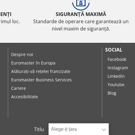
IENȚI
SIGURANȚĂ MAXIMĂ
imul loc.
Standarde de operare care garantează un
nivel maxim de siguranță.
SOCIAL
Despre noi
Facebook
Euromaster în Europa
Instagram
Alăturați-vă rețelei francizate
Linkedin
Euromaster Business Services
Youtube
Cariere
Blog
Accesibilitate
Titlu
Alege-ți țara