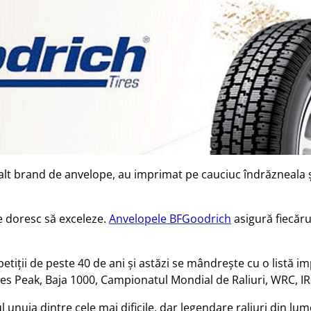
alt brand de anvelope, au imprimat pe cauciuc îndrăzneala și
e doresc să exceleze.
Anvelopele BFGoodrich
asigură fiecăru
iții de peste 40 de ani și astăzi se mândrește cu o listă im
kes Peak, Baja 1000, Campionatul Mondial de Raliuri, WRC, I
 unuia dintre cele mai dificile, dar legendare raliuri din lu