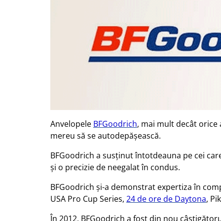
Anvelopele
BFGoodrich
, mai mult decât orice 
mereu să se autodepășească.
BFGoodrich a susținut întotdeauna pe cei car
și o precizie de neegalat în condus.
BFGoodrich și-a demonstrat expertiza în compet
USA Pro Cup Series,
24 de ore de Daytona
, Pi
În 2012, BFGoodrich a fost din nou câștigătorul