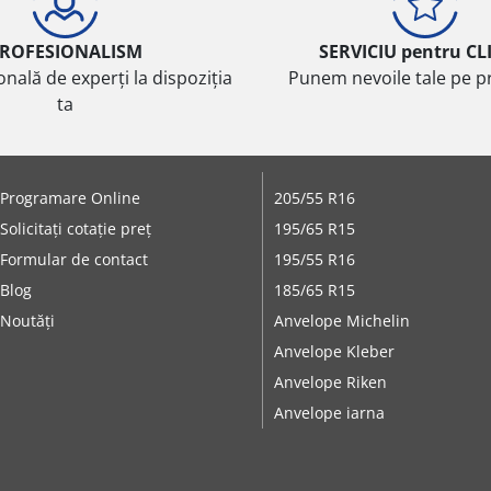
ROFESIONALISM
SERVICIU pentru CL
onală de experți la dispoziția
Punem nevoile tale pe pr
ta
Programare Online
205/55 R16
Solicitați cotație preț
195/65 R15
Formular de contact
195/55 R16
Blog
185/65 R15
Noutăți
Anvelope Michelin
Anvelope Kleber
Anvelope Riken
Anvelope iarna