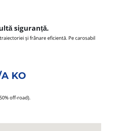
ltă siguranță.
raiectoriei și frânare eficientă. Pe carosabil
t/A KO
 50% off-road).