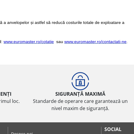
 a anvelopelor și astfel să reducă costurile totale de exploatare a
d:
www.euromaster.ro/cotatie
sau
www.euromaster.ro/contactati-ne
.
IENȚI
SIGURANȚĂ MAXIMĂ
imul loc.
Standarde de operare care garantează un
nivel maxim de siguranță.
SOCIAL
Despre noi