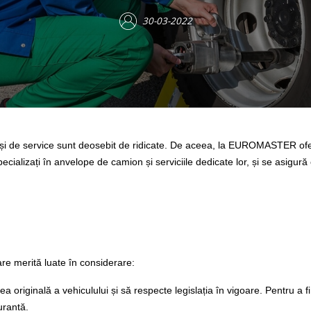
30-03-2022
e și de service sunt deosebit de ridicate. De aceea, la EUROMASTER o
pecializați în anvelope de camion și serviciile dedicate lor, și se asigur
re merită luate în considerare:
a originală a vehiculului și să respecte legislația în vigoare. Pentru a 
uranță.