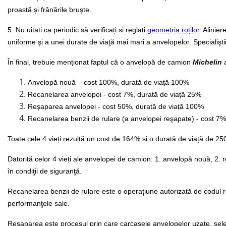
proastă și frânările bruște.
5. Nu uitati ca periodic să verificați si reglați
geometria roților
. Alinie
uniforme şi a unei durate de viaţă mai mari a anvelopelor. Specialiş
În final, trebuie menționat faptul că o anvelopă de camion
Michelin
a
Anvelopă nouă – cost 100%, durată de viață 100%
Recanelarea anvelopei - cost 7%, durată de viață 25%
Reșaparea anvelopei - cost 50%, durată de viață 100%
Recanelarea benzii de rulare (a anvelopei reşapate) - cost 7%
Toate cele 4 vieți rezultă un cost de 164% și o durată de viață de 2
Datorită celor 4 vieți ale anvelopei de camion: 1. anvelopă nouă, 2. r
în condiţii de siguranţă.
Recanelarea benzii de rulare este o operaţiune autorizată de codul r
performanţele sale.
Reșaparea este procesul prin care carcasele anvelopelor uzate, sele