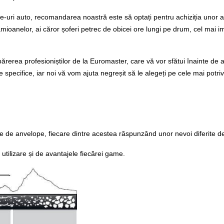
ice-uri auto, recomandarea noastră este să optați pentru achiziția unor
amioanelor, ai căror șoferi petrec de obicei ore lungi pe drum, cel mai 
i părerea profesioniștilor de la Euromaster, care vă vor sfătui înainte de a
 specifice, iar noi vă vom ajuta negreșit să le alegeți pe cele mai potriv
e anvelope, fiecare dintre acestea răspunzând unor nevoi diferite de ut
 utilizare și de avantajele fiecărei game.