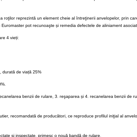
rea roţilor reprezintă un element cheie al întreţinerii anvelopelor, prin 
tii Euromaster pot recunoaşte și remedia defectele de aliniament asocia
re 4 vieți:
, durată de viață 25%
50%.
ecanelarea benzii de rulare, 3. reşaparea și 4. recanelarea benzii de rul
utier, recomandată de producători, ce reproduce profilul iniţial al anv
ctate și inspectate, primesc o nouă bandă de rulare.