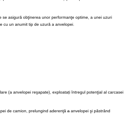
care se asigură obţinerea unor performanţe optime, a unei uzuri
te cu un anumit tip de uzură a anvelopei.
are (a anvelopei reşapate), exploatați întregul potenţial al carcasei
elopei de camion, prelungind aderenţă
a
anvelopei şi păstrând