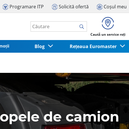
Programare ITP
Solicită ofertă
Coșul meu
Caută un service roți
moții
Blog
Rețeaua Euromaster
elopele de camion