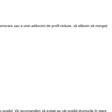
eriorare sau a unei adâncimi de profil reduse, vă sfătuim să mergeți
p posibil. Vă recomandăm să evitați pe cât posibil drumurile în stare