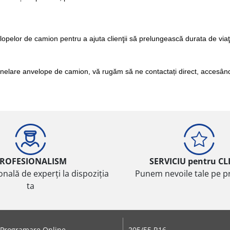
lopelor de camion pentru a ajuta clienţii să prelungească durata de viaţă
canelare anvelope de camion, vă rugăm să ne contactați direct, accesân
ROFESIONALISM
SERVICIU pentru CL
onală de experți la dispoziția
Punem nevoile tale pe pr
ta
Programare Online
205/55 R16