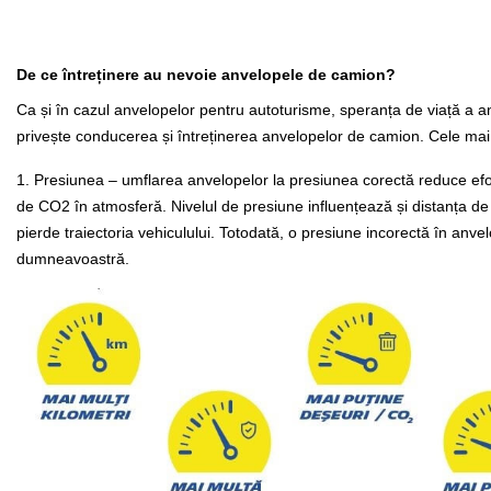
De ce întreținere au nevoie anvelopele de camion?
Ca și în cazul anvelopelor pentru autoturisme, speranța de viață a an
privește conducerea și întreținerea anvelopelor de camion. Cele mai
1. Presiunea – umflarea anvelopelor la presiunea corectă reduce efor
de CO2 în atmosferă. Nivelul de presiune influențează și distanța de
pierde traiectoria vehiculului. Totodată, o presiune incorectă în anv
dumneavoastră.