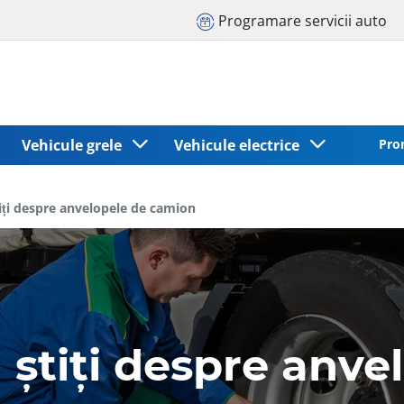
Programare servicii auto
Vehicule grele
Vehicule electrice
Pro
tiți despre anvelopele de camion
ă știți despre anv