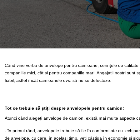
Când vine vorba de anvelope pentru camioane, cerințele de calitat
companiile mici, cât și pentru companiile mari. Angajații noștri sunt s
fiabil, astfel încât camioanele dvs. să nu se defecteze.
Tot ce trebuie să știți despre anvelopele pentru camion:
Atunci când alegeți anvelope de camion, există mai multe aspecte ca
- în primul rând, anvelopele trebuie să fie în conformitate cu echipare
de anvelope, cu care, în același timp, veti câștiga în economie și sig