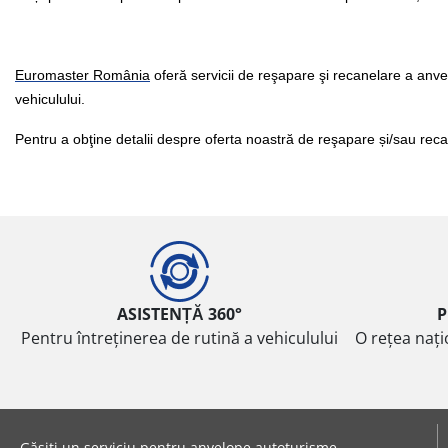
Euromaster
România
oferă servicii de reşapare şi recanelare a anve
vehiculului.
Pentru a obţine detalii despre oferta noastră de reşapare și/sau re
ASISTENȚĂ 360°
P
Pentru întreținerea de rutină a vehiculului
O rețea nați
Găsiți un serviciu pentru anvelope autoturisme