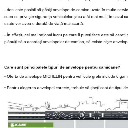
- desi este posibil să găsiți anvelope de camion uzate în multe serv
ceea ce privește siguranța vehiculelor și cu atât mai mult, în cazul c
uzate vor avea o durată de viață mai scurtă.
- În sfârșit, cel mai rațional lucru pe care îl puteți face este să cereț
plănuiți să o acordați anvelopelor de camion, să existe niște anvelope
Care sunt principalele tipuri de anvelope pentru camioane?
• Oferta de anvelope MICHELIN pentru vehicule grele include 6 game d
• Pentru alegerea anvelopei corecte, trebuie să țineți cont de tipul de