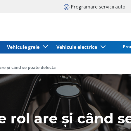
Programare servicii auto
Vehicule grele
Vehicule electrice
Pro
are și când se poate defecta
 rol are și când s