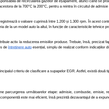
nsabilă de recircularea gazelor de eșapament, atunci când se produc 
stora de la 700°C la 200°C, pentru a reintra în circuitul de admisie ș
gistrează o valoare cuprinsă între 1.200 și 1.300 rpm. În acest con
ria de la un model auto la altul, în funcție de caracteristicile tehnice p
ibuie activ la reducerea emisiilor produse. Trebuie, însă, precizat fa
es de 
întreținere auto
 esențial, simplu de realizat conform indicațiilor d
incipalul criteriu de clasificare a supapelor EGR. Astfel, există două t
parcurgerea următoarelor etape: admisie, combustie, emisie, recir
componentă este mai eficient, însă prezintă dezavantajul de a expune 