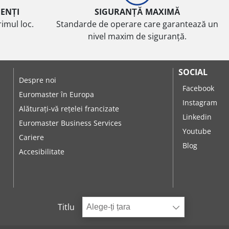
IENȚI
SIGURANȚĂ MAXIMĂ
imul loc.
Standarde de operare care garantează un
nivel maxim de siguranță.
SOCIAL
Despre noi
Facebook
Euromaster în Europa
Instagram
Alăturați-vă rețelei francizate
Linkedin
Euromaster Business Services
Youtube
Cariere
Blog
Accesibilitate
Titlu
Alege-ți țara