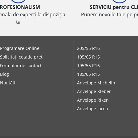
ROFESIONALISM
SERVICIU pentru CL
onală de experți la dispoziția
Punem nevoile tale pe pr
ta
Programare Online
205/55 R16
Solicitați cotație preț
195/65 R15
Formular de contact
195/55 R16
Blog
185/65 R15
Noutăți
Anvelope Michelin
Anvelope Kleber
Anvelope Riken
Anvelope iarna