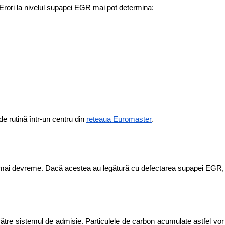
Erori la nivelul supapei EGR mai pot determina: 
.
 rutină într-un centru din
rețeaua Euromaster
in mai devreme. Dacă acestea au legătură cu defectarea supapei EGR, 
către sistemul de admisie. Particulele de carbon acumulate astfel vor 