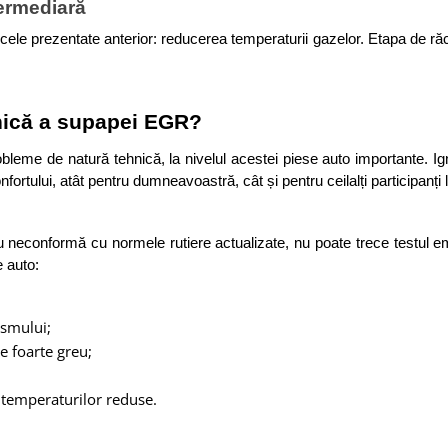
termediară
le prezentate anterior: reducerea temperaturii gazelor. Etapa de răcir
hnică a supapei EGR?
bleme de natură tehnică, la nivelul acestei piese auto importante. Ig
ortului, atât pentru dumneavoastră, cât și pentru ceilalți participanți la
econformă cu normele rutiere actualizate, nu poate trece testul emis
e auto:
ismului;
e foarte greu;
 temperaturilor reduse.