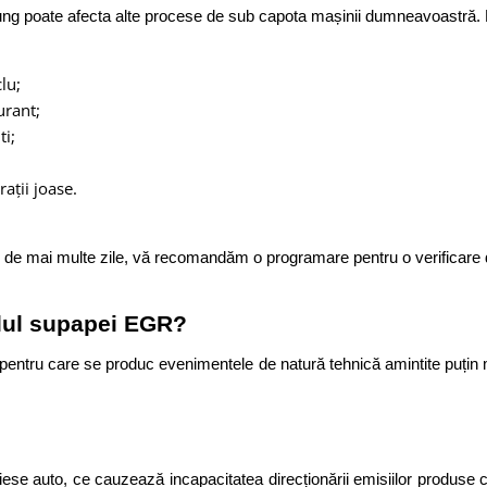
lung poate afecta alte procese de sub capota mașinii dumneavoastră. 
lu;
rant; 
i; 
ații joase.
e mai multe zile, vă recomandăm o programare pentru o verificare de
velul supapei EGR?
uza pentru care se produc evenimentele de natură tehnică amintite puț
 
piese auto, ce cauzează incapacitatea direcționării emisiilor produse 