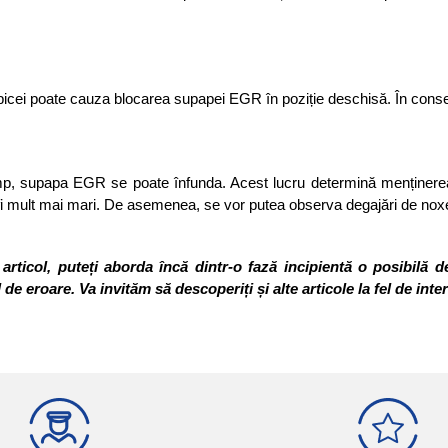
t obicei poate cauza blocarea supapei EGR în poziție deschisă. În conse
, supapa EGR se poate înfunda. Acest lucru determină menținerea unor 
 fi mult mai mari. De asemenea, se vor putea observa degajări de noxe
articol, puteți aborda încă dintr-o fază incipientă o posibilă d
de eroare. Va invităm să descoperiți și alte articole la fel de inte