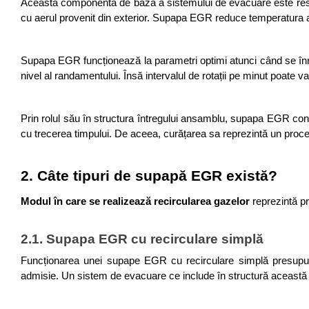
Această componentă de bază a sistemului de evacuare este respo
cu aerul provenit din exterior. Supapa EGR reduce temperatura ace
Supapa EGR funcționează la parametri optimi atunci când se înre
nivel al randamentului. Însă intervalul de rotații pe minut poate va
Prin rolul său în structura întregului ansamblu, supapa EGR contr
cu trecerea timpului. De aceea, curățarea sa reprezintă un proc
2. Câte tipuri de supapă EGR există?
Modul în care se realizează recircularea gazelor 
reprezintă pr
2.1. Supapa EGR cu recirculare simplă 
Funcționarea unei supape EGR cu recirculare simplă presupune 
admisie. Un sistem de evacuare ce include în structură această 