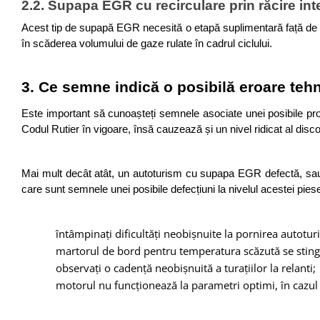
2.2. Supapa EGR cu recirculare prin răcire in
Acest tip de supapă EGR necesită o etapă suplimentară față de ce
în scăderea volumului de gaze rulate în cadrul ciclului.
3. Ce semne indică o posibilă eroare te
Este important să cunoașteți semnele asociate unei posibile pro
Codul Rutier în vigoare, însă cauzează și un nivel ridicat al disconf
Mai mult decât atât, un autoturism cu supapa EGR defectă, sau n
care sunt semnele unei posibile defecțiuni la nivelul acestei pies
întâmpinați dificultăți neobișnuite la pornirea autotur
martorul de bord pentru temperatura scăzută se sting
observați o cadență neobișnuită a turațiilor la relanti; 
motorul nu funcționează la parametri optimi, în cazul