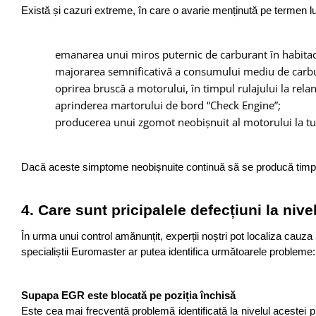
Există și cazuri extreme, în care o avarie menținută pe termen 
emanarea unui miros puternic de carburant în habitac
majorarea semnificativă a consumului mediu de carbu
oprirea bruscă a motorului, în timpul rulajului la relant
aprinderea martorului de bord “Check Engine”;
producerea unui zgomot neobișnuit al motorului la tur
Dacă aceste simptome neobișnuite continuă să se producă timp d
4. Care sunt pricipalele defecțiuni la ni
În urma unui control amănunțit, experții noștri pot localiza ca
specialiștii Euromaster ar putea identifica următoarele probleme:
Supapa EGR este blocată pe poziția închisă 
Este cea mai frecventă problemă identificată la nivelul acestei 