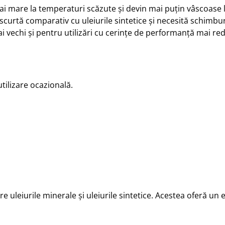
ai mare la temperaturi scăzute și devin mai puțin vâscoase 
curtă comparativ cu uleiurile sintetice și necesită schimbur
echi și pentru utilizări cu cerințe de performanță mai re
ilizare ocazională.
re uleiurile minerale și uleiurile sintetice. Acestea oferă un 