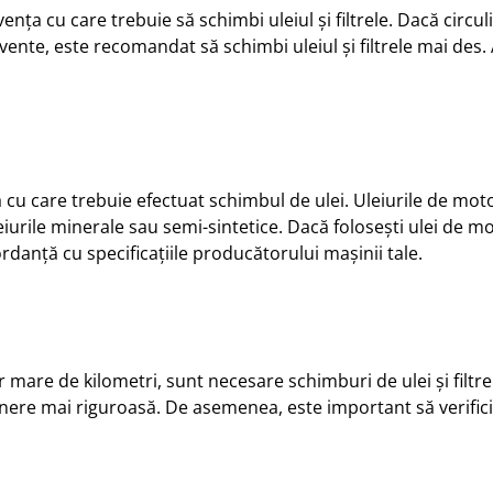
nța cu care trebuie să schimbi uleiul și filtrele. Dacă circuli
ente, este recomandat să schimbi uleiul și filtrele mai des. 
ța cu care trebuie efectuat schimbul de ulei. Uleiurile de mot
urile minerale sau semi-sintetice. Dacă folosești ulei de mot
rdanță cu specificațiile producătorului mașinii tale.
mare de kilometri, sunt necesare schimburi de ulei și filt
nere mai riguroasă. De asemenea, este important să verifici r