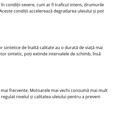
 în condiții severe, cum ar fi traficul intens, drumurile
Aceste condiții accelerează degradarea uleiului și pot
or sintetice de înaltă calitate au o durată de viață mai
or sintetic, poți extinde intervalele de schimb, însă
re mai frecvente. Motoarele mai vechi consumă mai mult
egulat nivelul și calitatea uleiului pentru a preveni