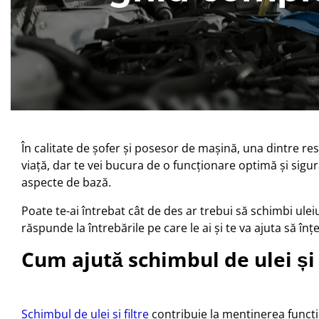
În calitate de șofer și posesor de mașină, una dintre res
viață, dar te vei bucura de o funcționare optimă și sigur
aspecte de bază.
Poate te-ai întrebat cât de des ar trebui să schimbi uleiu
răspunde la întrebările pe care le ai și te va ajuta să în
Cum ajută schimbul de ulei și 
Schimbul de ulei si filtre
contribuie la menținerea funcțion