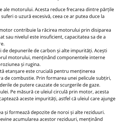
e ale motorului. Acesta reduce frecarea dintre părțile
suferi o uzură excesivă, ceea ce ar putea duce la
 motor contribuie la răcirea motorului prin disiparea
t sau nivelul este insuficient, capacitatea sa de a
re.
i de depunerile de carbon și alte impurități. Acești
eriorul motorului, menținând componentele interne
roziunea și rugina.
eastă etanșare este crucială pentru menținerea
a de combustie. Prin formarea unei pelicule subțiri,
rderile de putere cauzate de scurgerile de gaze.
n ulei. Pe măsură ce uleiul circulă prin motor, acesta
aptează aceste impurități, astfel că uleiul care ajunge
a și formează depozite de noroi și alte reziduuri.
i previne acumularea acestor reziduuri, menținând