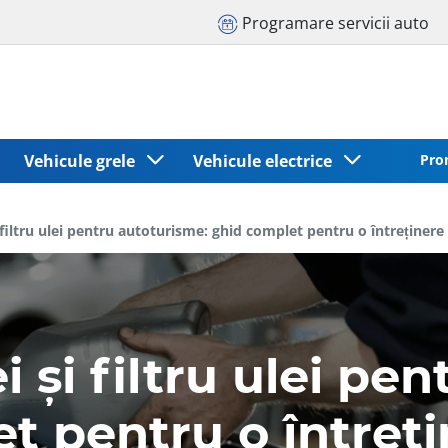
Programare servicii auto
Vehicule grele
Vehicule electrice
Pro
 filtru ulei pentru autoturisme: ghid complet pentru o întreținer
 și filtru ulei pe
t pentru o întreț