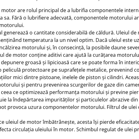
e motor are rolul principal de a lubrifia componentele intern
 sa. Fără o lubrifiere adecvată, componentele motorului ar 
 motorului.
ul generează o cantitate considerabilă de căldură. Uleiul de
menținând temperatura la un nivel optim. Dacă uleiul este uza
ncălzirea motorului și, în consecință, la posibile daune seve
eiul de motor conține aditivi care ajută la curățarea motorulu
 o depunere groasă și lipicioasă care se poate forma în int
o peliculă protectoare pe suprafețele metalice, prevenind co
țiilor mici dintre pistoane, inelele de piston și cilindri. Ac
otorului și pentru prevenirea scurgerilor de gaze din camer
te, ceea ce optimizează performanța motorului și previne pie
ibuie la îndepărtarea impurităților și particulelor abrazive di
 pot provoca uzura componentelor motorului. Filtrul de ulei c
e uleiul de motor îmbătrânește, acesta își pierde eficacitate
afecta circulația uleiului în motor. Schimbul regulat de ule