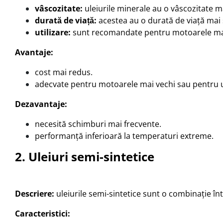
vâscozitate:
uleiurile minerale au o vâscozitate m
durată de viață:
acestea au o durată de viață mai s
utilizare:
sunt recomandate pentru motoarele mai v
Avantaje:
cost mai redus.
adecvate pentru motoarele mai vechi sau pentru ut
Dezavantaje:
necesită schimburi mai frecvente.
performanță inferioară la temperaturi extreme.
2. Uleiuri semi-sintetice
Descriere:
uleiurile semi-sintetice sunt o combinație înt
Caracteristici: