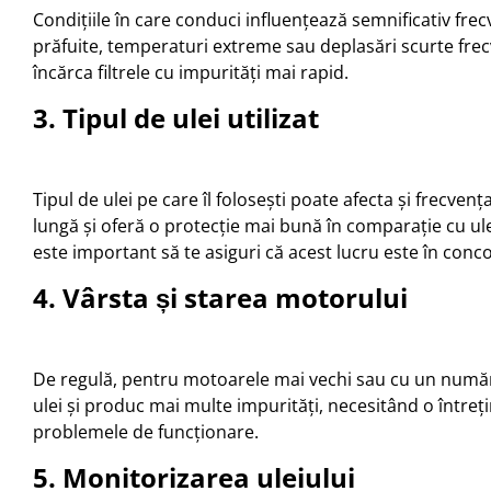
Condițiile în care conduci influențează semnificativ frecve
prăfuite, temperaturi extreme sau deplasări scurte frecv
încărca filtrele cu impurități mai rapid.
3. Tipul de ulei utilizat
Tipul de ulei pe care îl folosești poate afecta și frecven
lungă și oferă o protecție mai bună în comparație cu ulei
este important să te asiguri că acest lucru este în conco
4. Vârsta și starea motorului
De regulă, pentru motoarele mai vechi sau cu un număr 
ulei și produc mai multe impurități, necesitând o întreți
problemele de funcționare.
5. Monitorizarea uleiului