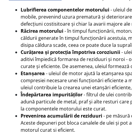
Lubrifierea componentelor motorului
- uleiul d
mobile, prevenind uzura prematură și deteriorarea
defecțiuni costisitoare și chiar la avarii majore ale
Răcirea motorului
- în timpul funcționării, motor
căldurii generate în timpul funcționării acestuia, 
disipa căldura scade, ceea ce poate duce la supraî
Curățarea și protecția împotriva coroziunii
- ul
aditivi împiedică formarea de reziduuri și noroi -
curate și eficiente. De asemenea, uleiul formează 
Etanșarea
- uleiul de motor ajută la etanșarea spa
compresiei necesare unei funcționări eficiente a m
uleiul contribuie la crearea unei etanșări eficien
Îndepărtarea impurităților
- filtrul de ulei contr
adună particule de metal, praf și alte resturi care
la componentele motorului este curat.
Prevenirea acumulării de reziduuri
- pe măsură c
Aceste depuneri pot bloca canalele de ulei și pot 
motorul curat și eficient.