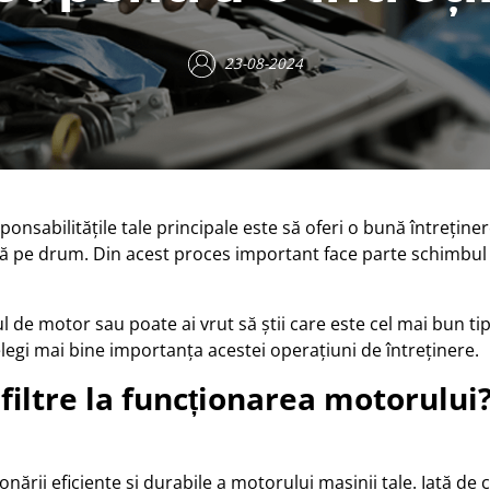
23-08-2024
ponsabilitățile tale principale este să oferi o bună întrețin
ă pe drum. Din acest proces important face parte schimbul de 
l de motor sau poate ai vrut să știi care este cel mai bun tip
țelegi mai bine importanța acestei operațiuni de întreținere.
filtre la funcționarea motorului
ării eficiente și durabile a motorului mașinii tale. Iată de c