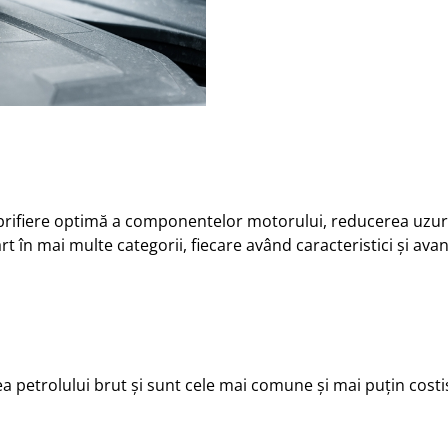
ubrifiere optimă a componentelor motorului, reducerea uzuri
 în mai multe categorii, fiecare având caracteristici și avant
ea petrolului brut și sunt cele mai comune și mai puțin costi