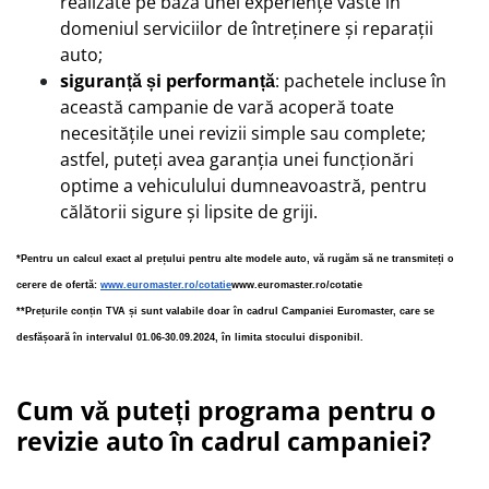
realizate pe baza unei experiențe vaste în
domeniul serviciilor de întreținere și reparații
auto;
siguranță și performanță
: pachetele incluse în
această campanie de vară acoperă toate
necesitățile unei revizii simple sau complete;
astfel, puteți avea garanția unei funcționări
optime a vehiculului dumneavoastră, pentru
călătorii sigure și lipsite de griji.
*Pentru un calcul exact al prețului pentru alte modele auto, vă rugăm să ne transmiteți o 
cerere de ofertă: 
www.euromaster.ro/cotatie
www.euromaster.ro/cotatie
**Prețurile conțin TVA și sunt valabile doar în cadrul Campaniei Euromaster, care se 
desfășoară în intervalul 01.06-30.09.2024, în limita stocului disponibil. 
Cum vă puteți programa pentru o
revizie auto în cadrul campaniei?