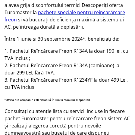
a avea grija disconfortului termic! Descoperiți oferta
Euromaster la
pachete speciale pentru reincarărcare
freon
și vă bucurați de eficiența maximă a sistemului
AC, pe întreaga durată a deplasării.
Între 1 iunie și 30 septembrie 2024*, beneficiați de:
1. Pachetul Reîncărcare Freon R134A la doar 190 lei, cu
TVA inclus ;
2. Pachetul Reîncărcare Freon R134A (camioane) la
doar 299 LEI, fără TVA;
3. Pachetul Reîncărcare Freon R1234YF la doar 499 Lei,
cu TVA inclus.
*Oferta din campanie este valabilă în limita stocului disponibil. 
Consultați cu atenție lista cu servicii incluse în fiecare
pachet Euromaster pentru reîncărcare freon sistem AC
și realizați alegerea corectă pentru nevoile
dumneavoastră sau bugetul de care dispuneți.