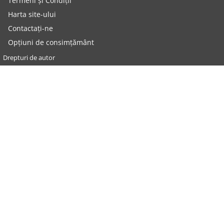
Termeni și Condiții
Harta site-ului
Contactați-ne
Opțiuni de consimțământ
Drepturi de autor