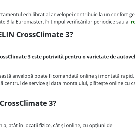
tamentul echilibrat al anvelopei contribuie la un confort gen
 3 la Euromaster, în timpul verificărilor periodice sau al
r
HELIN CrossClimate 3?
ssClimate 3 este potrivită pentru o varietate de autovehi
ceastă anvelopă poate fi comandată online și montată rapid, 
centrul de service și data montajului, plătește online cu ca
 CrossClimate 3?
atât în locații fizice, cât și online, cu opțiuni de: