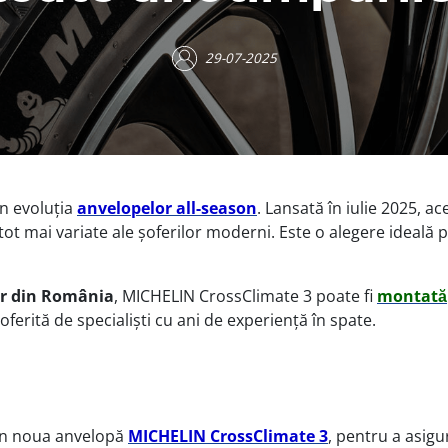
29-07-2025
n evoluția
anvelopelor all-season
. Lansată în iulie 2025, a
ot mai variate ale șoferilor moderni. Este o alegere ideală 
er din România
, MICHELIN CrossClimate 3 poate fi
montată
oferită de specialiști cu ani de experiență în spate.
 în noua anvelopă
MICHELIN CrossClimate 3
, pentru a asigu