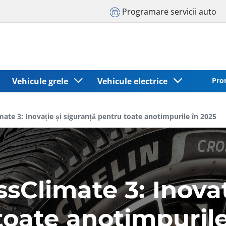
Programare servicii auto
Vehicule grele
Vehicule electrice
Pro
te 3: Inovație și siguranță pentru toate anotimpurile în 2025
Climate 3: Inovaț
toate anotimpurile