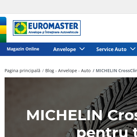
Magazin Online
Anvelope
Service Auto
Pagina principală
Blog - Anvelope - Auto
MICHELIN CrossClima
MICHELIN Cross
pentru 