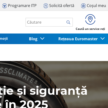
Programare ITP
Solicită ofertă
Coșul meu
Caută un service roți
moții
Blog
Rețeaua Euromaster
ie și siguranță
 în 2025