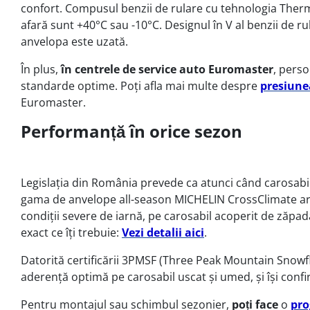
confort. Compusul benzii de rulare cu tehnologia Therm
afară sunt +40°C sau -10°C. Designul în V al benzii de r
anvelopa este uzată.
În plus,
în centrele de service auto Euromaster
, perso
standarde optime. Poți afla mai multe despre
presiune
Euromaster.
Performanță în orice sezon
Legislația din România prevede ca atunci când carosabi
gama de anvelope all-season MICHELIN CrossClimate are 
condiții severe de iarnă, pe carosabil acoperit de zăpad
exact ce îți trebuie:
Vezi detalii aici
.
Datorită certificării 3PMSF (Three Peak Mountain Snowfl
aderență optimă pe carosabil uscat și umed, și își confi
Pentru montajul sau schimbul sezonier,
poți face
o
pro