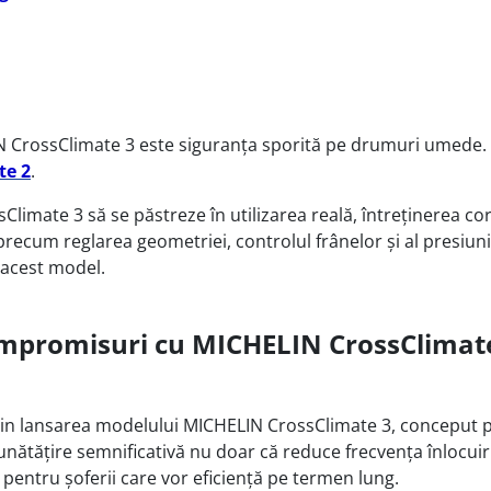
N CrossClimate 3 este siguranța sporită pe drumuri umede. T
te 2
.
mate 3 să se păstreze în utilizarea reală, întreținerea corec
 precum reglarea geometriei, controlul frânelor și al presiun
 acest model.
ompromisuri cu MICHELIN CrossClimate
 prin lansarea modelului MICHELIN CrossClimate 3, conceput 
tățire semnificativă nu doar că reduce frecvența înlocuirilo
ă pentru șoferii care vor eficiență pe termen lung.