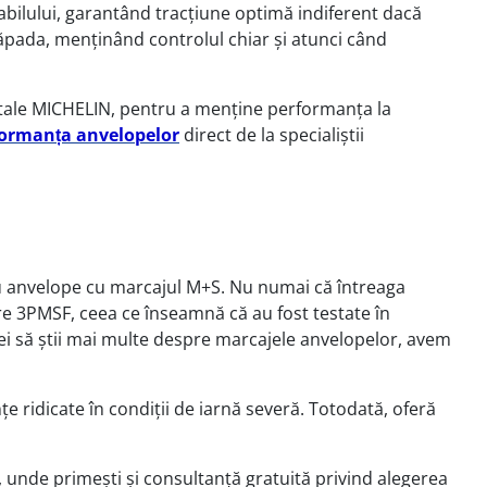
bilului, garantând tracțiune optimă indiferent dacă
 zăpada, menținând controlul chiar și atunci când
or tale MICHELIN, pentru a menține performanța la
formanța anvelopelor
direct de la specialiștii
cu anvelope cu marcajul M+S. Nu numai că întreaga
e 3PMSF, ceea ce înseamnă că au fost testate în
vrei să știi mai multe despre marcajele anvelopelor, avem
ridicate în condiții de iarnă severă. Totodată, oferă
, unde primești și consultanță gratuită privind alegerea