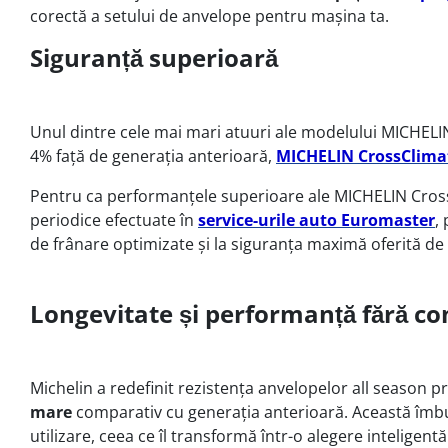
corectă a setului de anvelope pentru mașina ta.
Siguranță superioară
Unul dintre cele mai mari atuuri ale modelului MICHELI
4% față de generația anterioară,
MICHELIN CrossClima
Pentru ca performanțele superioare ale MICHELIN CrossCli
periodice efectuate în
service-urile auto Euromaster
,
de frânare optimizate și la siguranța maximă oferită de
Longevitate și performanță fără c
Michelin a redefinit rezistența anvelopelor all season
mare
comparativ cu generația anterioară. Această îmbună
utilizare, ceea ce îl transformă într-o alegere inteligent