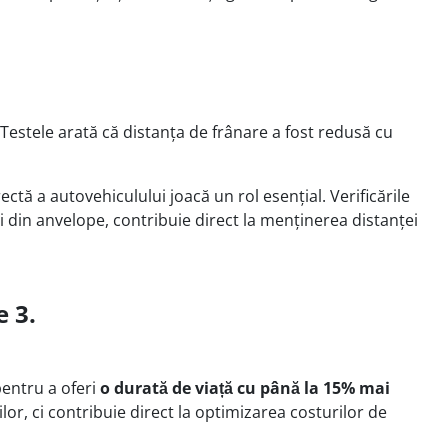
estele arată că distanța de frânare a fost redusă cu
tă a autovehiculului joacă un rol esențial. Verificările
ii din anvelope, contribuie direct la menținerea distanței
 3.
pentru a oferi
o durată de viață cu până la 15% mai
r, ci contribuie direct la optimizarea costurilor de