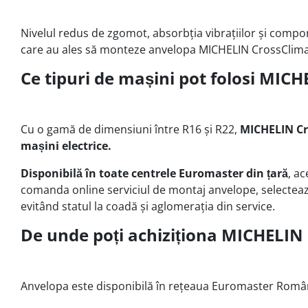
Nivelul redus de zgomot, absorbția vibrațiilor și compor
care au ales să monteze anvelopa MICHELIN CrossClimate
Ce tipuri de mașini pot folosi MIC
Cu o gamă de dimensiuni între R16 și R22,
MICHELIN Cro
mașini electrice.
Disponibilă în toate centrele Euromaster din țară
, a
comanda online serviciul de montaj anvelope, selectează 
evitând statul la coadă și aglomerația din service.
De unde poți achiziționa MICHELIN
Anvelopa este disponibilă în rețeaua Euromaster România, 