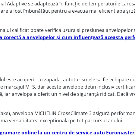
al Adaptive se adaptează în funcție de temperaturile carosa
ulare a fost îmbunătățit pentru a evacua mai eficient apa și
nalul calificat poate verifica uzura și presiunea anvelopel
a corectă a anvelopelor și cum influențează aceasta per
lul este acoperit cu zăpada, autoturismele să fie echipate 
marcajul M+S, dar aceste anvelope dețin inclusiv certificar
ă, iar anvelopa a oferit un nivel de siguranță ridicat. Dacă 
ake), anvelopa MICHELIN CrossClimate 3 asigură performanțe 
rmă versatilitatea excepțională pe tot parcursul anului.
gramare online la un centru de service auto Euromaster