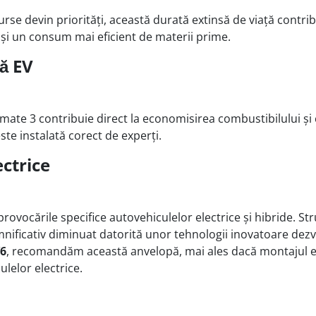
rse devin priorități, această durată extinsă de viață contrib
și un consum mai eficient de materii prime.
ă EV
mate 3 contribuie direct la economisirea combustibilului și 
ste instalată corect de experți.
ctrice
vocările specifice autovehiculelor electrice și hibride. Str
emnificativ diminuat datorită unor tehnologii inovatoare dez
V6
, recomandăm această anvelopă, mai ales dacă montajul es
lelor electrice.