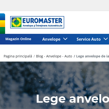
Magazin Online
Anvelope
Service Auto
Pagina principală
Blog - Anvelope - Auto
Lege anvelope de iar
Lege anvelop