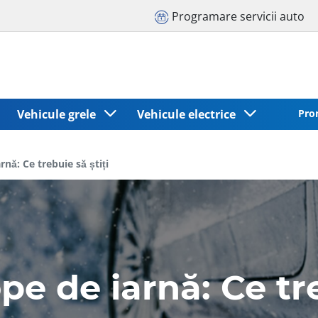
Programare servicii auto
Vehicule grele
Vehicule electrice
Pro
nă: Ce trebuie să știți
e de iarnă: Ce tre