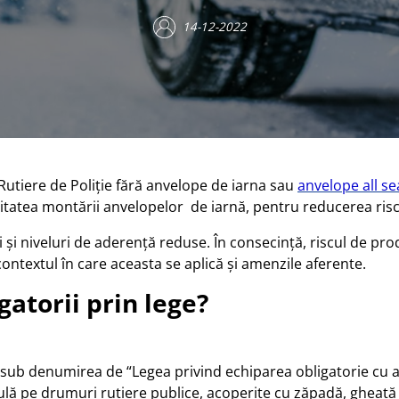
14-12-2022
i Rutiere de Poliție fără anvelope de iarna sau
anvelope all s
ivitatea montării anvelopelor de iarnă, pentru reducerea risc
i niveluri de aderență reduse. În consecință, riscul de pro
contextul în care aceasta se aplică și amenzile aferente.
atorii prin lege?
sub denumirea de “Legea privind echiparea obligatorie cu anv
lă pe drumuri rutiere publice, acoperite cu zăpadă, gheață 