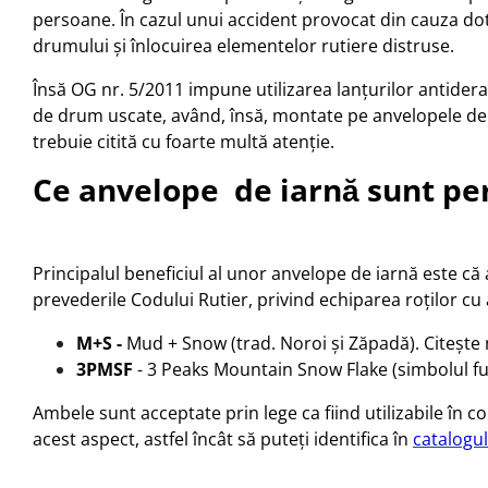
persoane. În cazul unui accident provocat din cauza do
drumului și înlocuirea elementelor rutiere distruse.
Însă OG nr. 5/2011 impune utilizarea lanțurilor antider
de drum uscate, având, însă, montate pe anvelopele de i
trebuie citită cu foarte multă atenție.
Ce anvelope de iarnă sunt pe
Principalul beneficiul al unor anvelope de iarnă este c
prevederile Codului Rutier, privind echiparea roților c
M+S -
Mud + Snow
(trad. Noroi și Zăpadă). Citeșt
3PMSF
- 3 Peaks Mountain Snow Flake (simbolul fu
Ambele sunt acceptate prin lege ca fiind utilizabile în co
acest aspect, astfel încât să puteți identifica în
catalogu