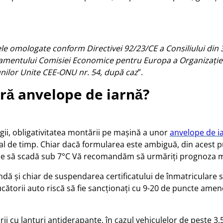
e omologate conform Directivei 92/23/CE a Consiliului din 
lamentului Comisiei Economice pentru Europa a Organizației
nilor Unite CEE-ONU nr. 54, după caz
”.
ără anvelope de iarnă?
 legii, obligativitatea montării pe mașină a unor
anvelope de i
al de timp. Chiar dacă formularea este ambiguă, din acest pu
e să scadă sub 7°C Vă recomandăm să urmăriți prognoza mete
dă și chiar de suspendarea certificatului de înmatriculare sa
cătorii auto riscă să fie sancționați cu 9-20 de puncte amen
ării cu lanțuri antiderapante, în cazul vehiculelor de peste 