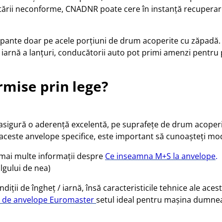
tării neconforme, CNADNR poate cere în instanță recuperarea
apante doar pe acele porțiuni de drum acoperite cu zăpadă. Î
arnă a lanțuri, conducătorii auto pot primi amenzi pentru p
rmise prin lege?
ă asigură o aderență excelentă, pe suprafețe de drum acoper
u aceste anvelope specifice, este important să cunoașteți m
e mai multe informații despre
Ce inseamna M+S la anvelope
.
lgului de nea)
ndiții de îngheț / iarnă, însă caracteristicile tehnice ale ace
l de anvelope Euromaster
setul ideal pentru mașina dumne