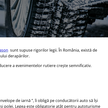
eason
sunt supuse rigorilor legii. În România, există de
ului derapărilor.
ducere a evenimentelor rutiere crește semnificativ.
elope de iarnă ”, îi obligă pe conducătorii auto să își
și polei. Legea este obligatorie atât pentru autoturisme