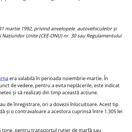
31 martie 1992, privind anvelopele autovehiculelor şi
 Națiunilor Unite (CEE-ONU) nr. 30 sau Regulamentului
arna
era valabilă în perioada noiembrie-martie. În
nct de vedere, pentru a evita neplăcerile, este indicat
o și să realizați din timp această acțiune.
u de înregistrare, ori a dovezii înlocuitoare. Acest tip
dă și o contravaloare a acestora cuprinsă între 1.305 lei
3.5 tone, pentru transportul rutier de marfă sau