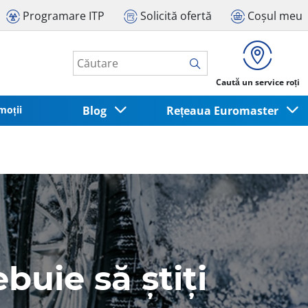
Programare ITP
Solicită ofertă
Coșul meu
Caută un service roți
moții
Blog
Rețeaua Euromaster
buie să știți