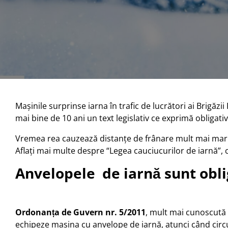
Mașinile surprinse iarna în trafic de lucrători ai Brigăzi
mai bine de 10 ani un text legislativ ce exprimă obligat
Vremea rea cauzează distanțe de frânare mult mai mari ș
Aflați mai multe despre “Legea cauciucurilor de iarnă”, 
Anvelopele de iarnă sunt oblig
Ordonanța de Guvern nr. 5/2011
, mult mai cunoscută 
echipeze mașina cu anvelope de iarnă, atunci când circu