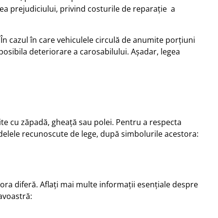
 prejudiciului, privind costurile de reparație a
n cazul în care vehiculele circulă de anumite porțiuni
osibila deteriorare a carosabilului. Așadar, legea
ite cu zăpadă, gheață sau polei. Pentru a respecta
odelele recunoscute de lege, după simbolurile acestora:
stora diferă. Aflați mai multe informații esențiale despre
avoastră: