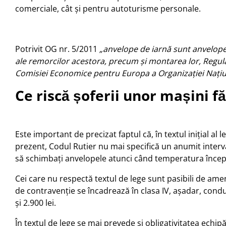
comerciale, cât și pentru autoturisme personale.
Potrivit OG nr. 5/2011
„anvelope de iarnă sunt anvelopel
ale remorcilor acestora, precum şi montarea lor, Regu
Comisiei Economice pentru Europa a Organizației Națiu
Ce riscă șoferii unor mașini f
Este important de precizat faptul că, în textul inițial al
prezent, Codul Rutier nu mai specifică un anumit interv
să schimbați anvelopele atunci când temperatura încep
Cei care nu respectă textul de lege sunt pasibili de amen
de contravenție se încadrează în clasa IV, așadar, condu
și 2.900 lei.
În textul de lege se mai prevede și obligativitatea echip